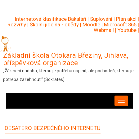
Přejít
k
Internetová klasifikace Bakaláři
|
Suplování
|
Plán akcí
|
hlavnímu
Rozvrhy
|
Školní jídelna - obědy
|
Moodle
|
Microsoft 365
|
Webmail
|
Youtube
|
obsahu
Základní škola Otokara Březiny, Jihlava,
příspěvková organizace
„Žák není nádoba, kterou je potřeba naplnit, ale pochodeň, kterou je
potřeba zažehnout.“ (Sokrates)
HLAVNÍ
NAVIGACE
DESATERO BEZPEČNÉHO INTERNETU