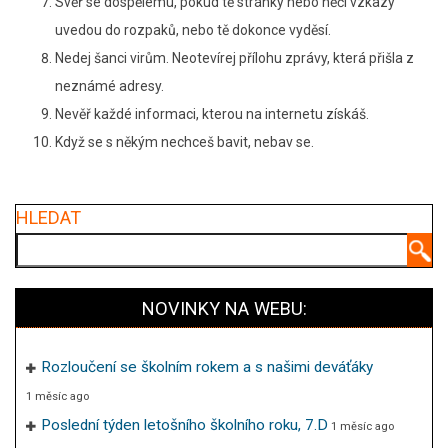
Svěř se dospělému, pokud tě stránky nebo něčí vzkazy
uvedou do rozpaků, nebo tě dokonce vyděsí.
Nedej šanci virům. Neotevírej přílohu zprávy, která přišla z
neznámé adresy.
Nevěř každé informaci, kterou na internetu získáš.
Když se s někým nechceš bavit, nebav se.
HLEDAT
Hledat
NOVINKY NA WEBU:
Rozloučení se školním rokem a s našimi deváťáky
1 měsíc ago
Poslední týden letošního školního roku, 7.D
1 měsíc ago