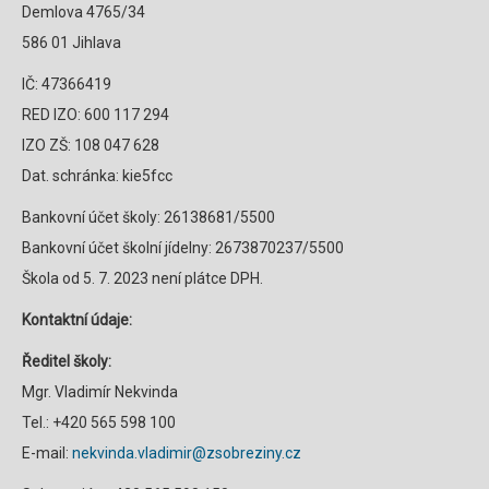
Demlova 4765/34
586 01 Jihlava
IČ: 47366419
RED IZO: 600 117 294
IZO ZŠ: 108 047 628
Dat. schránka: kie5fcc
Bankovní účet školy: 26138681/5500
Bankovní účet školní jídelny: 2673870237/5500
Škola od 5. 7. 2023 není plátce DPH.
Kontaktní údaje:
Ředitel školy:
Mgr. Vladimír Nekvinda
Tel.: +420 565 598 100
E-mail:
nekvinda.vladimir@zsobreziny.cz