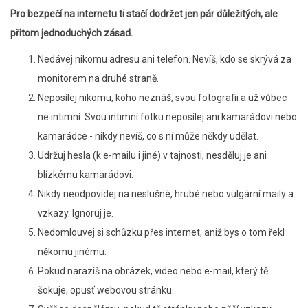
Pro bezpečí na internetu ti stačí dodržet jen pár důležitých, ale
přitom jednoduchých zásad.
Nedávej nikomu adresu ani telefon. Nevíš, kdo se skrývá za
monitorem na druhé straně.
Neposílej nikomu, koho neznáš, svou fotografii a už vůbec
ne intimní. Svou intimní fotku neposílej ani kamarádovi nebo
kamarádce - nikdy nevíš, co s ní může někdy udělat.
Udržuj hesla (k e-mailu i jiné) v tajnosti, nesděluj je ani
blízkému kamarádovi.
Nikdy neodpovídej na neslušné, hrubé nebo vulgární maily a
vzkazy. Ignoruj je.
Nedomlouvej si schůzku přes internet, aniž bys o tom řekl
někomu jinému.
Pokud narazíš na obrázek, video nebo e-mail, který tě
šokuje, opusť webovou stránku.