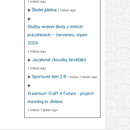
1 měsíc ago
Školní jídelna
1 měsíc ago
Služby vedení školy o letních
prázdninách – červenec, srpen
2026
1 měsíc ago
Jazykové zkoušky deváťáků
1 měsíc ago
Sportovní den 2.B
1 měsíc 1 týden ago
Erasmus+ Craft 4 Future - project
meeting in Jihlava
1 měsíc 1 týden ago