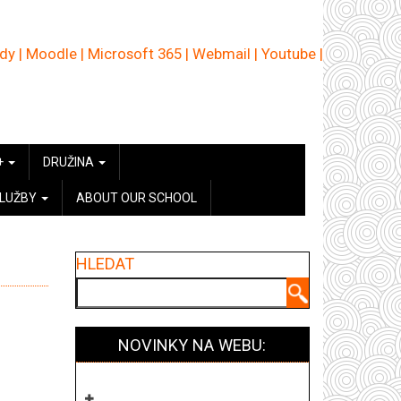
ědy
|
Moodle
|
Microsoft 365
|
Webmail
|
Youtube
|
+
DRUŽINA
SLUŽBY
ABOUT OUR SCHOOL
HLEDAT
Hledat
NOVINKY NA WEBU: