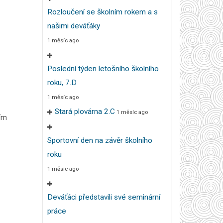
Rozloučení se školním rokem a s
našimi deváťáky
1 měsíc ago
Poslední týden letošního školního
roku, 7.D
1 měsíc ago
Stará plovárna 2.C
1 měsíc ago
ním
Sportovní den na závěr školního
roku
1 měsíc ago
Deváťáci představili své seminární
práce