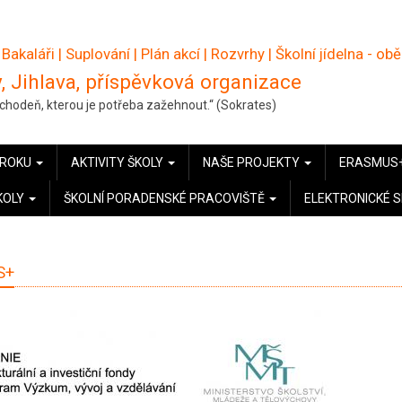
 Bakaláři
|
Suplování
|
Plán akcí
|
Rozvrhy
|
Školní jídelna - ob
, Jihlava, příspěvková organizace
pochodeň, kterou je potřeba zažehnout.“ (Sokrates)
 ROKU
AKTIVITY ŠKOLY
NAŠE PROJEKTY
ERASMUS
KOLY
ŠKOLNÍ PORADENSKÉ PRACOVIŠTĚ
ELEKTRONICKÉ 
S+