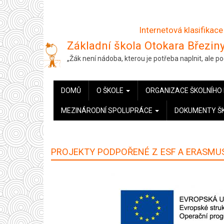
Přejít
k
Internetová klasifikace
hlavnímu
Základní škola Otokara Březiny
obsahu
„Žák není nádoba, kterou je potřeba naplnit, ale 
HLAVNÍ
DOMŮ
O ŠKOLE
ORGANIZACE ŠKOLNÍHO
NAVIGACE
MEZINÁRODNÍ SPOLUPRÁCE
DOKUMENTY Š
PROJEKTY PODPOŘENÉ Z ESF A ERASMU