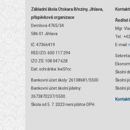
Základní škola Otokara Březiny, Jihlava,
Kontaktn
příspěvková organizace
Ředitel 
Demlova 4765/34
Mgr. Vl
586 01 Jihlava
Tel.: +
IČ: 47366419
E-mail:
RED IZO: 600 117 294
Sekreta
IZO ZŠ: 108 047 628
Ekonomk
Dat. schránka: kie5fcc
Školní 
Bankovní účet školy: 26138681/5500
Školní j
Bankovní účet školní jídelny:
Školní j
2673870237/5500
Kontaktn
Škola od 5. 7. 2023 není plátce DPH.