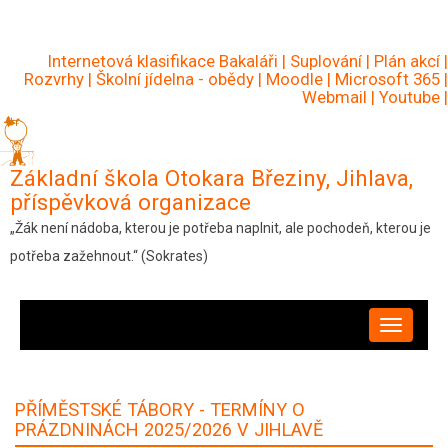
Přejít
k
Internetová klasifikace Bakaláři
|
Suplování
|
Plán akcí
|
hlavnímu
Rozvrhy
|
Školní jídelna - obědy
|
Moodle
|
Microsoft 365
|
Webmail
|
Youtube
|
obsahu
Základní škola Otokara Březiny, Jihlava,
příspěvková organizace
„Žák není nádoba, kterou je potřeba naplnit, ale pochodeň, kterou je
potřeba zažehnout.“ (Sokrates)
HLAVNÍ
NAVIGACE
PŘÍMĚSTSKÉ TÁBORY - TERMÍNY O
PRÁZDNINÁCH 2025/2026 V JIHLAVĚ