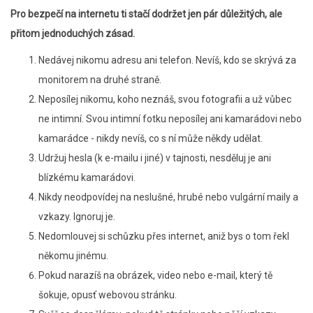
Pro bezpečí na internetu ti stačí dodržet jen pár důležitých, ale
přitom jednoduchých zásad.
Nedávej nikomu adresu ani telefon. Nevíš, kdo se skrývá za
monitorem na druhé straně.
Neposílej nikomu, koho neznáš, svou fotografii a už vůbec
ne intimní. Svou intimní fotku neposílej ani kamarádovi nebo
kamarádce - nikdy nevíš, co s ní může někdy udělat.
Udržuj hesla (k e-mailu i jiné) v tajnosti, nesděluj je ani
blízkému kamarádovi.
Nikdy neodpovídej na neslušné, hrubé nebo vulgární maily a
vzkazy. Ignoruj je.
Nedomlouvej si schůzku přes internet, aniž bys o tom řekl
někomu jinému.
Pokud narazíš na obrázek, video nebo e-mail, který tě
šokuje, opusť webovou stránku.