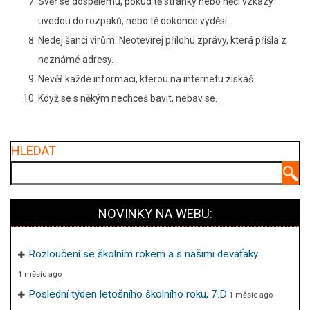
Svěř se dospělému, pokud tě stránky nebo něčí vzkazy
uvedou do rozpaků, nebo tě dokonce vyděsí.
Nedej šanci virům. Neotevírej přílohu zprávy, která přišla z
neznámé adresy.
Nevěř každé informaci, kterou na internetu získáš.
Když se s někým nechceš bavit, nebav se.
HLEDAT
Hledat
NOVINKY NA WEBU:
Rozloučení se školním rokem a s našimi deváťáky
1 měsíc ago
Poslední týden letošního školního roku, 7.D
1 měsíc ago