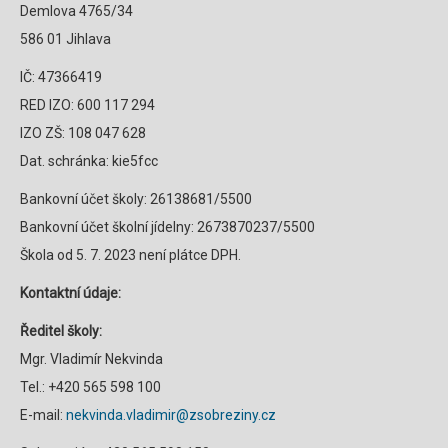
Demlova 4765/34
586 01 Jihlava
IČ: 47366419
RED IZO: 600 117 294
IZO ZŠ: 108 047 628
Dat. schránka: kie5fcc
Bankovní účet školy: 26138681/5500
Bankovní účet školní jídelny: 2673870237/5500
Škola od 5. 7. 2023 není plátce DPH.
Kontaktní údaje:
Ředitel školy:
Mgr. Vladimír Nekvinda
Tel.: +420 565 598 100
E-mail:
nekvinda.vladimir@zsobreziny.cz