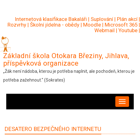
Přejít
k
Internetová klasifikace Bakaláři
|
Suplování
|
Plán akcí
|
hlavnímu
Rozvrhy
|
Školní jídelna - obědy
|
Moodle
|
Microsoft 365
|
Webmail
|
Youtube
|
obsahu
Základní škola Otokara Březiny, Jihlava,
příspěvková organizace
„Žák není nádoba, kterou je potřeba naplnit, ale pochodeň, kterou je
potřeba zažehnout.“ (Sokrates)
HLAVNÍ
NAVIGACE
DESATERO BEZPEČNÉHO INTERNETU