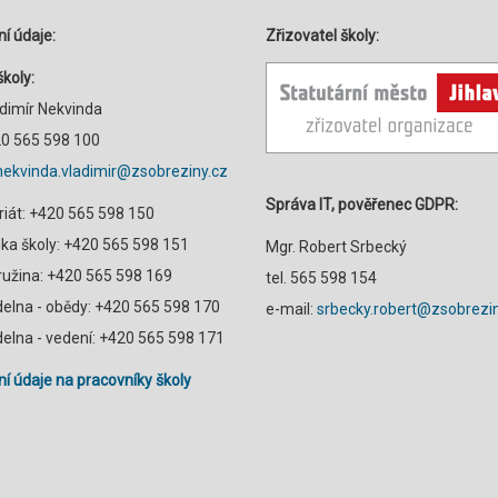
í údaje:
Zřizovatel školy:
školy:
adimír Nekvinda
420 565 598 100
nekvinda.vladimir@zsobreziny.cz
Správa IT, pověřenec GDPR:
riát: +420 565 598 150
a školy: +420 565 598 151
Mgr. Robert Srbecký
družina: +420 565 598 169
tel. 565 598 154
ídelna - obědy: +420 565 598 170
e-mail:
srbecky.robert@zsobrezin
ídelna - vedení: +420 565 598 171
í údaje na pracovníky školy