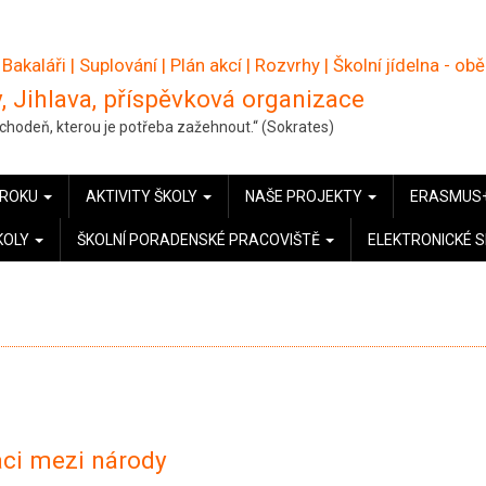
 Bakaláři
|
Suplování
|
Plán akcí
|
Rozvrhy
|
Školní jídelna - ob
, Jihlava, příspěvková organizace
pochodeň, kterou je potřeba zažehnout.“ (Sokrates)
 ROKU
AKTIVITY ŠKOLY
NAŠE PROJEKTY
ERASMUS
KOLY
ŠKOLNÍ PORADENSKÉ PRACOVIŠTĚ
ELEKTRONICKÉ 
ci mezi národy