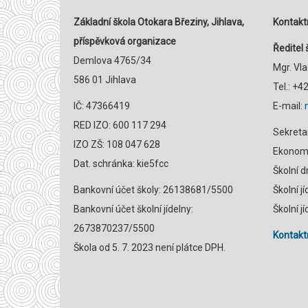
Základní škola Otokara Březiny, Jihlava,
Kontaktn
příspěvková organizace
Ředitel 
Demlova 4765/34
Mgr. Vl
586 01 Jihlava
Tel.: +
IČ: 47366419
E-mail:
RED IZO: 600 117 294
Sekreta
IZO ZŠ: 108 047 628
Ekonomk
Dat. schránka: kie5fcc
Školní 
Bankovní účet školy: 26138681/5500
Školní j
Bankovní účet školní jídelny:
Školní j
2673870237/5500
Kontaktn
Škola od 5. 7. 2023 není plátce DPH.