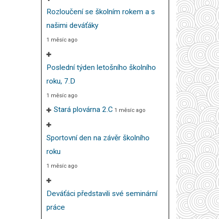
Rozloučení se školním rokem a s
našimi deváťáky
1 měsíc ago
Poslední týden letošního školního
roku, 7.D
1 měsíc ago
Stará plovárna 2.C
1 měsíc ago
Sportovní den na závěr školního
roku
1 měsíc ago
Deváťáci představili své seminární
práce