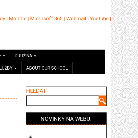
ědy
|
Moodle
|
Microsoft 365
|
Webmail
|
Youtube
|
+
DRUŽINA
SLUŽBY
ABOUT OUR SCHOOL
HLEDAT
Hledat
NOVINKY NA WEBU: