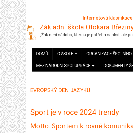
Přejít
k
Internetová klasifikace
hlavnímu
Základní škola Otokara Březiny
obsahu
„Žák není nádoba, kterou je potřeba naplnit, ale 
HLAVNÍ
DOMŮ
O ŠKOLE
ORGANIZACE ŠKOLNÍHO
NAVIGACE
MEZINÁRODNÍ SPOLUPRÁCE
DOKUMENTY Š
EVROPSKÝ DEN JAZYKŮ
Sport je v roce 2024 trendy
Motto: Sportem k rovné komunika