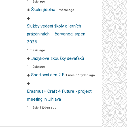
1 měsíc ago
Školní jídelna
1 měsíc ago
Služby vedení školy o letních
prázdninách – červenec, srpen
2026
1 měsíc ago
Jazykové zkoušky deváťáků
1 měsíc ago
Sportovní den 2.B
1 měsíc 1 týden ago
Erasmus+ Craft 4 Future - project
meeting in Jihlava
1 měsíc 1 týden ago