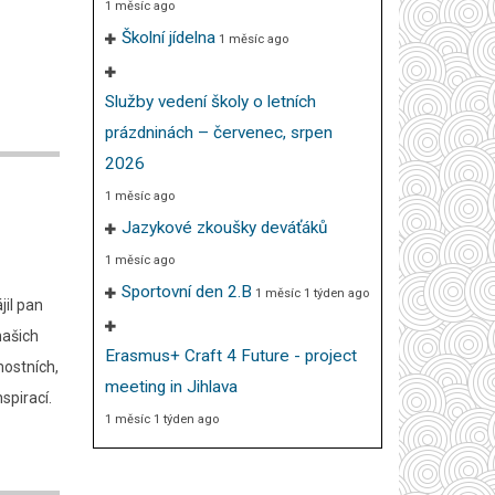
1 měsíc ago
Školní jídelna
1 měsíc ago
Služby vedení školy o letních
prázdninách – červenec, srpen
2026
1 měsíc ago
Jazykové zkoušky deváťáků
1 měsíc ago
Sportovní den 2.B
1 měsíc 1 týden ago
il pan
našich
Erasmus+ Craft 4 Future - project
mostních,
meeting in Jihlava
nspirací.
1 měsíc 1 týden ago