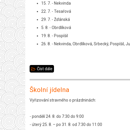
15. 7. - Nekvinda
22. 7. - Tesařová
29. 7. - Žďánská
5. 8. - Obrdlíková
19. 8. - Pospíšil
26. 8. - Nekvinda, Obrdlíková, Srbecký, Pospíšil, 
Číst dále
about
Služby
vedení
Školní jídelna
školy
Vyřizování stravného o prázdninách:
o
letních
- pondělí 24. 8. do 7:30 do 9:00
prázdninách
- úterý 25. 8. – po 31. 8. od 7:30 do 11:00
–