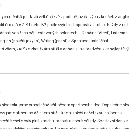
4
vátých ročníků postavili velké výzvě v podobě jazykových zkoušek z angli
volit úroveň A2, B1 nebo B2 podle svých schopností a ambicí. Každý z ni
nosti ve všech pěti testovaných oblastech – Reading (čtení), Listening
nglish (použití jazyka), Writing (psaní) a Speaking (ústní část).
tří všem, kteří ke zkouškám přišli a odhodlali se předvést své nejlepší vý
9
kolního roku jsme si společně užili během sportovního dne. Dopoledne pln
vy jsme strávili na dětském hřišti, kde si každý našel svou oblíbenou
prožité chvíle byly plné smíchu, radosti a dobré nálady. Sportovní den se 