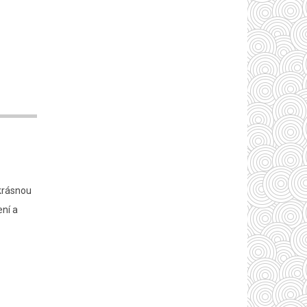
 krásnou
ní a