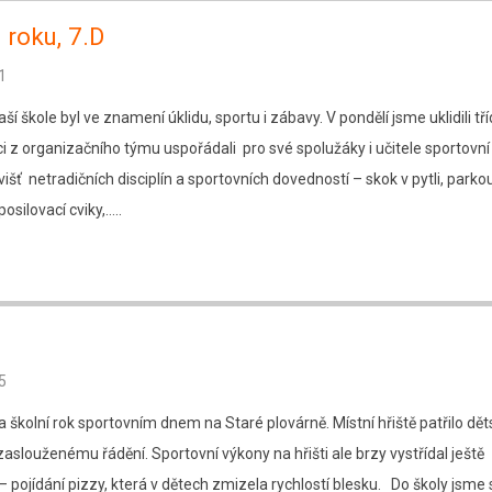
 roku, 7.D
1
ší škole byl ve znamení úklidu, sportu i zábavy. V pondělí jsme uklidili tří
ci z organizačního týmu uspořádali pro své spolužáky i učitele sportovní
višť netradičních disciplín a sportovních dovedností – skok v pytli, parko
 posilovací cviky,…..
5
la školní rok sportovním dnem na Staré plovárně. Místní hřiště patřilo d
aslouženému řádění. Sportovní výkony na hřišti ale brzy vystřídal ještě
 – pojídání pizzy, která v dětech zmizela rychlostí blesku. Do školy jsme 