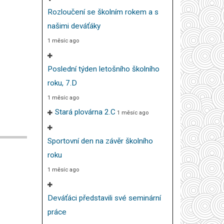
Rozloučení se školním rokem a s
našimi deváťáky
1 měsíc ago
Poslední týden letošního školního
roku, 7.D
1 měsíc ago
Stará plovárna 2.C
1 měsíc ago
Sportovní den na závěr školního
roku
1 měsíc ago
Deváťáci představili své seminární
práce