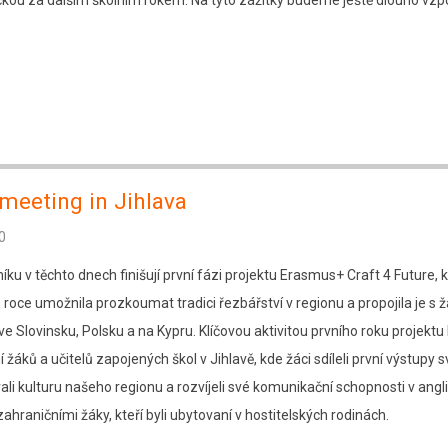
ečkou za dalším školním rokem. Na tyto zážitky budeme ještě dlouho vzp
 meeting in Jihlava
0
ku v těchto dnech finišují první fázi projektu Erasmus+ Craft 4 Future, k
 roce umožnila prozkoumat tradici řezbářství v regionu a propojila je s 
ve Slovinsku, Polsku a na Kypru. Klíčovou aktivitou prvního roku projektu
žáků a učitelů zapojených škol v Jihlavě, kde žáci sdíleli první výstupy 
ali kulturu našeho regionu a rozvíjeli své komunikační schopnosti v anglič
ahraničními žáky, kteří byli ubytovaní v hostitelských rodinách.