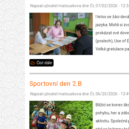
Napsal uživatel
matouskova
dne
Čt, 07/02/2026 - 12:3
seminární
práce
I letos se žáci de
jazyka. Mohli si z
prokázat své doved
(poslech), Use of E
Velká gratulace pa
Číst dále
about
Jazykové
zkoušky
Sportovní den 2.B
deváťáků
Napsal uživatel
matouskova
dne
Čt, 06/25/2026 - 13:4
Blížící se konec š
pohybu, her a zába
aktivitu. Společně 