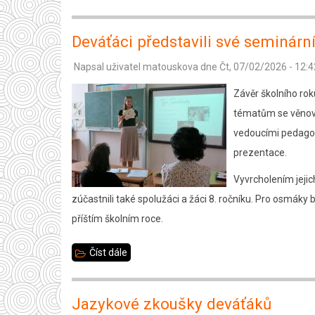
Sportovní
den
Deváťáci představili své seminárn
na
Napsal uživatel
matouskova
dne
Čt, 07/02/2026 - 12:4
závěr
školního
Závěr školního rok
roku
tématům se věnoval
vedoucími pedagogy
prezentace.
Vyvrcholením jejic
zúčastnili také spolužáci a žáci 8. ročníku. Pro osmáky
příštím školním roce.
Číst dále
about
Deváťáci
představili
Jazykové zkoušky deváťáků
své