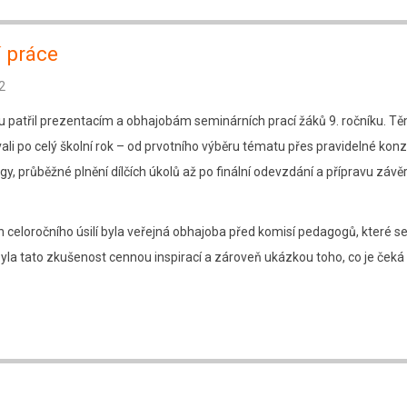
í práce
2
u patřil prezentacím a obhajobám seminárních prací žáků 9. ročníku. T
i po celý školní rok – od prvotního výběru tématu přes pravidelné konz
, průběžné plnění dílčích úkolů až po finální odevzdání a přípravu záv
h celoročního úsilí byla veřejná obhajoba před komisí pedagogů, které s
 byla tato zkušenost cennou inspirací a zároveň ukázkou toho, co je čeká