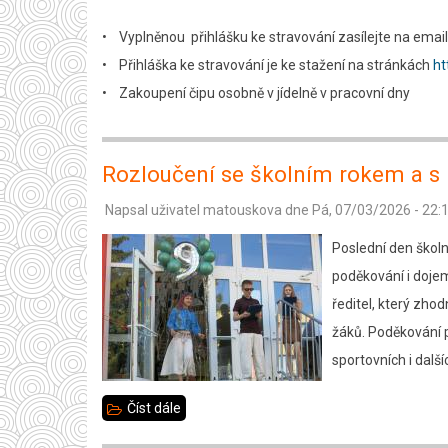
červenec,
• Vyplněnou přihlášku ke stravování zasílejte na email 
srpen
• Přihláška ke stravování je ke stažení na stránkách
ht
2026
• Zakoupení čipu osobně v jídelně v pracovní dny
Rozloučení se školním rokem a s
Napsal uživatel
matouskova
dne
Pá, 07/03/2026 - 22:
Poslední den školn
poděkování i doje
ředitel, který zho
žáků. Poděkování p
sportovních i další
Číst dále
about
Rozloučení