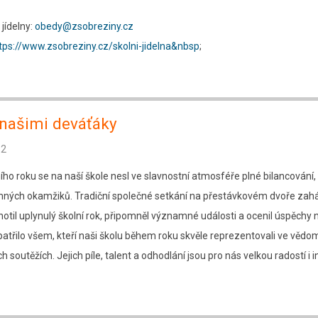
jídelny:
obedy@zsobreziny.cz
tps://www.zsobreziny.cz/skolni-jidelna&nbsp
;
 našimi deváťáky
12
ího roku se na naší škole nesl ve slavnostní atmosféře plné bilancování,
mných okamžiků. Tradiční společné setkání na přestávkovém dvoře zaháj
dnotil uplynulý školní rok, připomněl významné události a ocenil úspěchy 
atřilo všem, kteří naši školu během roku skvěle reprezentovali ve vědo
ch soutěžích. Jejich píle, talent a odhodlání jsou pro nás velkou radostí i i