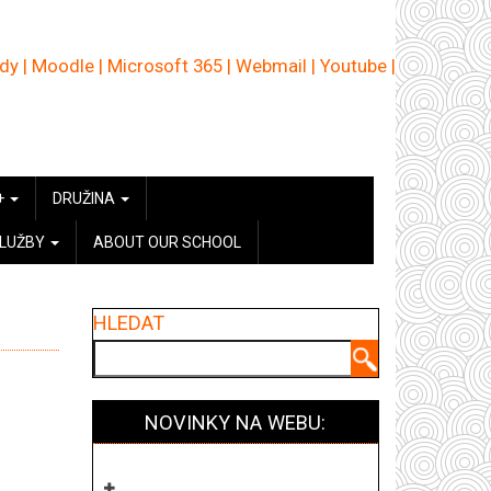
ědy
|
Moodle
|
Microsoft 365
|
Webmail
|
Youtube
|
+
DRUŽINA
SLUŽBY
ABOUT OUR SCHOOL
HLEDAT
Hledat
NOVINKY NA WEBU: