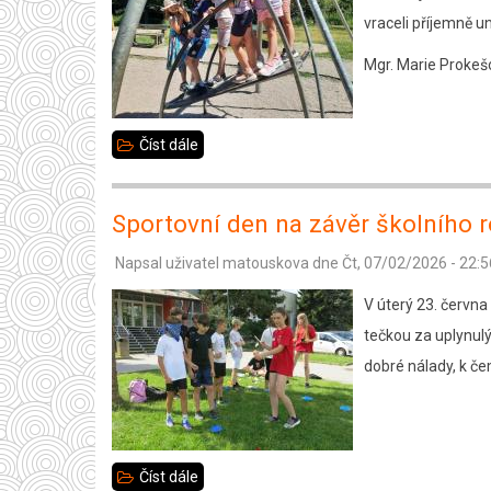
vraceli příjemně u
Mgr. Marie Prokeš
Číst dále
about
Stará
plovárna
Sportovní den na závěr školního 
2.C
Napsal uživatel
matouskova
dne
Čt, 07/02/2026 - 22:5
V úterý 23. června
tečkou za uplynul
dobré nálady, k če
Číst dále
about