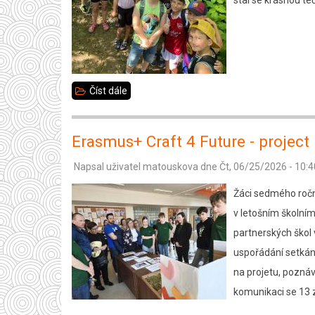
stal se krásnou t
Číst dále
about
Sportovní
den
Erasmus+ Craft 4 Future - project
2.B
Napsal uživatel
matouskova
dne
Čt, 06/25/2026 - 10:4
Žáci sedmého roční
v letošním školním
partnerských škol 
uspořádání setkání 
na projetu, poznáv
komunikaci se 13 z