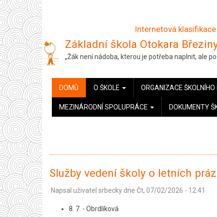
Přejít
k
Internetová klasifikace
hlavnímu
Základní škola Otokara Březiny
obsahu
„Žák není nádoba, kterou je potřeba naplnit, ale 
HLAVNÍ
DOMŮ
O ŠKOLE
ORGANIZACE ŠKOLNÍHO
NAVIGACE
MEZINÁRODNÍ SPOLUPRÁCE
DOKUMENTY Š
Služby vedení školy o letních prá
Napsal uživatel
srbecky
dne
Čt, 07/02/2026 - 12:41
8. 7. - Obrdlíková