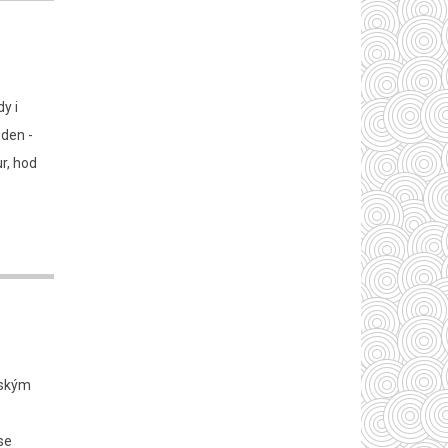
dy i
 den -
ur, hod
ětským
se