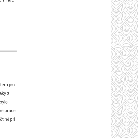
omínat.
terá jim
žáky z
 bylo
své práce
tině při