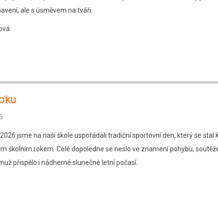
navení, ale s úsměvem na tváři.
ová
roku
6
 2026 jsme na naší škole uspořádali tradiční sportovní den, který se stal
ým školním rokem. Celé dopoledne se neslo ve znamení pohybu, soutěže
muž přispělo i nádherné slunečné letní počasí.