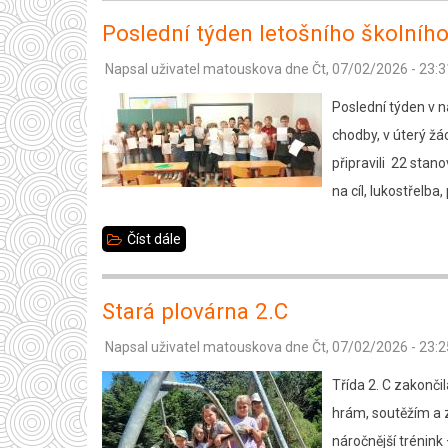
se
Poslední týden letošního školního
školním
Napsal uživatel
matouskova
dne
Čt, 07/02/2026 - 23:3
rokem
a
Poslední týden v na
s
chodby, v úterý žá
našimi
připravili 22 stano
deváťáky
na cíl, lukostřelba,
Číst dále
about
Poslední
týden
Stará plovárna 2.C
letošního
Napsal uživatel
matouskova
dne
Čt, 07/02/2026 - 23:2
školního
roku,
Třída 2. C zakonči
7.D
hrám, soutěžím a z
náročnější trénink