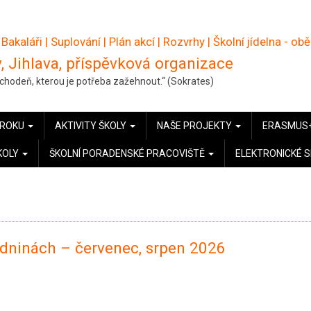
 Bakaláři
|
Suplování
|
Plán akcí
|
Rozvrhy
|
Školní jídelna - ob
, Jihlava, příspěvková organizace
pochodeň, kterou je potřeba zažehnout.“ (Sokrates)
 ROKU
AKTIVITY ŠKOLY
NAŠE PROJEKTY
ERASMUS
KOLY
ŠKOLNÍ PORADENSKÉ PRACOVIŠTĚ
ELEKTRONICKÉ 
zdninách – červenec, srpen 2026