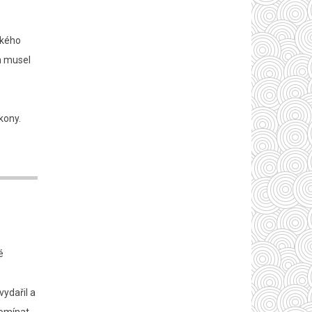
ckého
ch musel
kony.
é
vydařil a