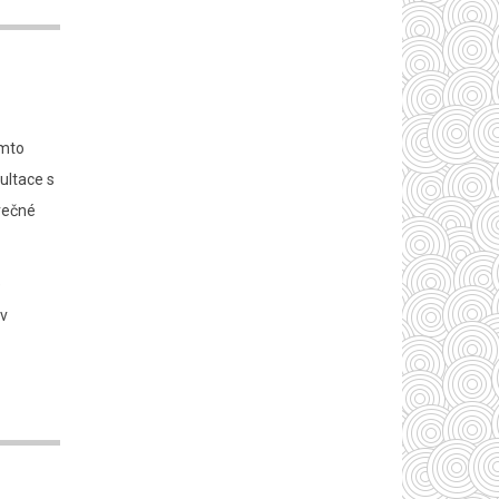
ěmto
ultace s
ěrečné
e
 v