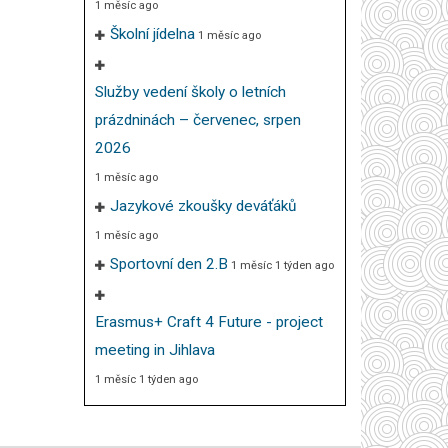
1 měsíc ago
Školní jídelna
1 měsíc ago
Služby vedení školy o letních
prázdninách – červenec, srpen
2026
1 měsíc ago
Jazykové zkoušky deváťáků
1 měsíc ago
Sportovní den 2.B
1 měsíc 1 týden ago
Erasmus+ Craft 4 Future - project
meeting in Jihlava
1 měsíc 1 týden ago