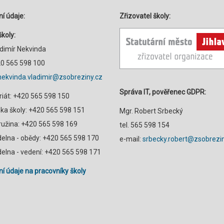
í údaje:
Zřizovatel školy:
školy:
adimír Nekvinda
420 565 598 100
nekvinda.vladimir@zsobreziny.cz
Správa IT, pověřenec GDPR:
riát: +420 565 598 150
a školy: +420 565 598 151
Mgr. Robert Srbecký
družina: +420 565 598 169
tel. 565 598 154
ídelna - obědy: +420 565 598 170
e-mail:
srbecky.robert@zsobrezin
ídelna - vedení: +420 565 598 171
í údaje na pracovníky školy