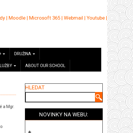
ědy
|
Moodle
|
Microsoft 365
|
Webmail
|
Youtube
|
+
DRUŽINA
SLUŽBY
ABOUT OUR SCHOOL
HLEDAT
Hledat
é a Mgr.
NOVINKY NA WEBU:
to