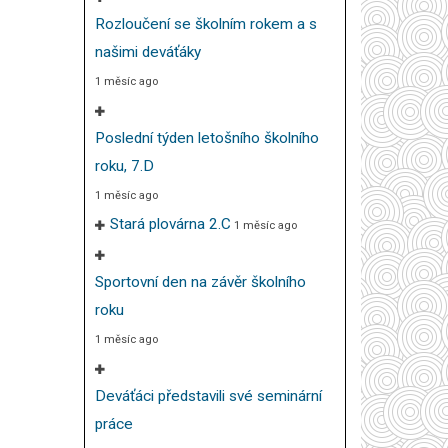
Rozloučení se školním rokem a s
našimi deváťáky
1 měsíc ago
Poslední týden letošního školního
roku, 7.D
1 měsíc ago
Stará plovárna 2.C
1 měsíc ago
Sportovní den na závěr školního
roku
1 měsíc ago
Deváťáci představili své seminární
práce