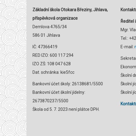
Základní škola Otokara Březiny, Jihlava,
Kontaktn
příspěvková organizace
Ředitel 
Demlova 4765/34
Mgr. Vl
586 01 Jihlava
Tel.: +
IČ: 47366419
E-mail:
RED IZO: 600 117 294
Sekreta
IZO ZŠ: 108 047 628
Ekonomk
Dat. schránka: kie5fcc
Školní 
Bankovní účet školy: 26138681/5500
Školní j
Bankovní účet školní jídelny:
Školní j
2673870237/5500
Kontaktn
Škola od 5. 7. 2023 není plátce DPH.