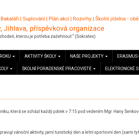
 Bakaláři
|
Suplování
|
Plán akcí
|
Rozvrhy
|
Školní jídelna - ob
, Jihlava, příspěvková organizace
pochodeň, kterou je potřeba zažehnout.“ (Sokrates)
 ROKU
AKTIVITY ŠKOLY
NAŠE PROJEKTY
ERASMUS
KOLY
ŠKOLNÍ PORADENSKÉ PRACOVIŠTĚ
ELEKTRONICKÉ 
čníku, která se schází každý pátek v 7:15 pod vedením Mgr. Hany Šenkov
ravují vánoční aktivity, jarní turistický den a letní sportovní den (sami ty