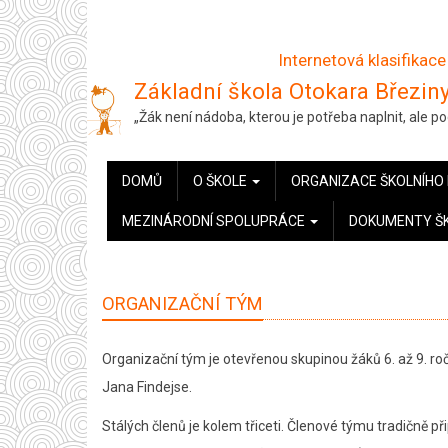
Přejít
k
Internetová klasifikace
hlavnímu
Základní škola Otokara Březiny
obsahu
„Žák není nádoba, kterou je potřeba naplnit, ale 
HLAVNÍ
DOMŮ
O ŠKOLE
ORGANIZACE ŠKOLNÍHO
NAVIGACE
MEZINÁRODNÍ SPOLUPRÁCE
DOKUMENTY Š
ORGANIZAČNÍ TÝM
Organizační tým je otevřenou skupinou žáků 6. až 9. ro
Jana Findejse.
Stálých členů je kolem třiceti. Členové týmu tradičně přip