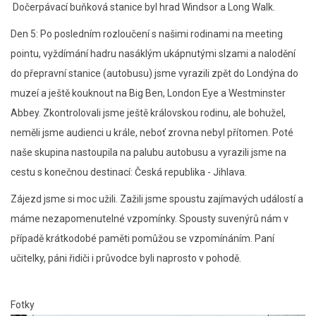
Dočerpávací buňková stanice byl hrad Windsor a Long Walk.
Den 5: Po posledním rozloučení s našimi rodinami na meeting
pointu, vyždímání hadru nasáklým ukápnutými slzami a nalodění
do přepravní stanice (autobusu) jsme vyrazili zpět do Londýna do
muzeí a ještě kouknout na Big Ben, London Eye a Westminster
Abbey. Zkontrolovali jsme ještě královskou rodinu, ale bohužel,
neměli jsme audienci u krále, neboť zrovna nebyl přítomen. Poté
naše skupina nastoupila na palubu autobusu a vyrazili jsme na
cestu s konečnou destinací: Česká republika - Jihlava.
Zájezd jsme si moc užili. Zažili jsme spoustu zajímavých událostí a
máme nezapomenutelné vzpomínky. Spousty suvenýrů nám v
případě krátkodobé paměti pomůžou se vzpomínáním. Paní
učitelky, páni řidiči i průvodce byli naprosto v pohodě.
Fotky