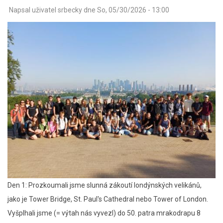
Napsal uživatel
srbecky
dne
So, 05/30/2026 - 13:00
Den 1: Prozkoumali jsme slunná zákoutí londýnských velikánů,
jako je Tower Bridge, St. Paul's Cathedral nebo Tower of London.
Vyšplhali jsme (= výtah nás vyvezl) do 50. patra mrakodrapu 8