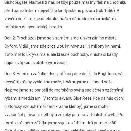
Bishopsgate. Naštěstí z nás nezbyl pouze mastný flek na chodníku
před památníkem největšího londýnského požáru (rok 1666). V
závěru dne jsme se odebrali k našim náhradním maminkám a
tatínkům do hostitelských rodin.
Den 2: Procházeli jsme se v samém srdci univerzitního města
Oxford. Viděli jsme zde proslulou knihovnu s 11 miliony knihami.
Toto město ukrývá malé, ale krásné obchůdky, v nichž si každý
najde svůj kout s oblíbenými věcmi.
Den 3: Hned na začátku dne, poté co jsme dojeli do Brightonu, nás
uchvátil krásný výhled na moře, k němu jsme ale hned nešli.
Nejprve jsme se ponořili do mořského světa společně s vzácnými
rybami a medúzami. V tomto akváriu Blue Reef, kde na nás dýchl i
historický vzduch (měli tam krásné klenby), jsme si mohli
vyzkoušet plavání s delfíny a žraloky pomocí virtuálního světa. Po
tomto krásném zážitku jsme vyjeli do 140 metrů pomocí i360.
Odtud jsme viděli z jedné strany rozlehlý Atlantský oceán a z té