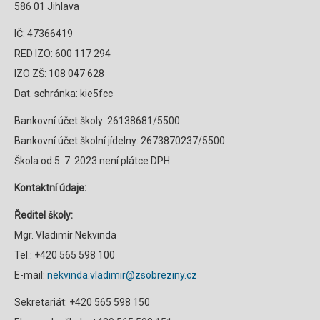
586 01 Jihlava
IČ: 47366419
RED IZO: 600 117 294
IZO ZŠ: 108 047 628
Dat. schránka: kie5fcc
Bankovní účet školy: 26138681/5500
Bankovní účet školní jídelny: 2673870237/5500
Škola od 5. 7. 2023 není plátce DPH.
Kontaktní údaje:
Ředitel školy:
Mgr. Vladimír Nekvinda
Tel.: +420 565 598 100
E-mail:
nekvinda.vladimir@zsobreziny.cz
Sekretariát: +420 565 598 150