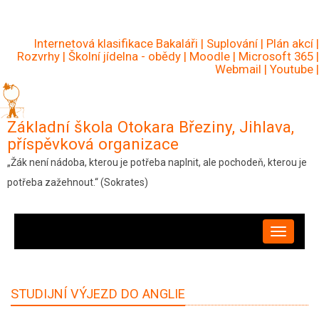
Přejít
k
Internetová klasifikace Bakaláři
|
Suplování
|
Plán akcí
|
hlavnímu
Rozvrhy
|
Školní jídelna - obědy
|
Moodle
|
Microsoft 365
|
Webmail
|
Youtube
|
obsahu
Základní škola Otokara Březiny, Jihlava,
příspěvková organizace
„Žák není nádoba, kterou je potřeba naplnit, ale pochodeň, kterou je
potřeba zažehnout.“ (Sokrates)
HLAVNÍ
NAVIGACE
STUDIJNÍ VÝJEZD DO ANGLIE