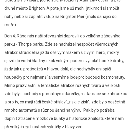
druhé město Brighton. A poté jsme už mohli jít k moři si smočit
nohy nebo si zaplatit vstup na Brighton Pier (molo sahající do
moře).
Den 4: Ráno nás naši převozníci dopravili do velkého zábavního
parku - Thorpe parku. Zde se nacházel nespočet všemožných
atrakcí: strašidelná jízda děsivým vlakem s živými herci, mokrý
sjezd do vodní hladiny, skok volným pádem, vysoké horské dráhy,
jízdy jak u protinožců = hlavou dolů, ale nechyběly ani opičí
houpačky pro nejmenší a vesmírné lodě pro budoucí kosmonauty.
Mimo prazvláštní a tématické atrakce různých tvarů a velikostí
zde byly i obchody s památnými dárečky, restaurace se zahrádkou
a pro ty, co mají rádi české přísloví ,,risk je zisk", zde bylo nesčetně
mnoho automatů s různou šancí na výhru. Pak bylo potřeba
doplnit ztracené mozkové buňky a historické znalosti, které nám
při velkých rychlostech vyletěly z hlavy ven.