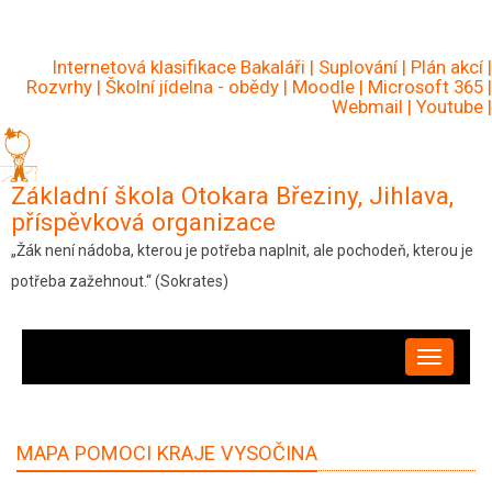
Přejít
k
Internetová klasifikace Bakaláři
|
Suplování
|
Plán akcí
|
hlavnímu
Rozvrhy
|
Školní jídelna - obědy
|
Moodle
|
Microsoft 365
|
Webmail
|
Youtube
|
obsahu
Základní škola Otokara Březiny, Jihlava,
příspěvková organizace
„Žák není nádoba, kterou je potřeba naplnit, ale pochodeň, kterou je
potřeba zažehnout.“ (Sokrates)
HLAVNÍ
NAVIGACE
MAPA POMOCI KRAJE VYSOČINA