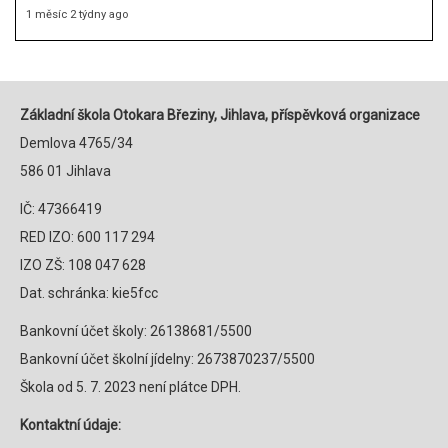
1 měsíc 2 týdny ago
Základní škola Otokara Březiny, Jihlava, příspěvková organizace
Demlova 4765/34
586 01 Jihlava
IČ: 47366419
RED IZO: 600 117 294
IZO ZŠ: 108 047 628
Dat. schránka: kie5fcc
Bankovní účet školy: 26138681/5500
Bankovní účet školní jídelny: 2673870237/5500
Škola od 5. 7. 2023 není plátce DPH.
Kontaktní údaje: