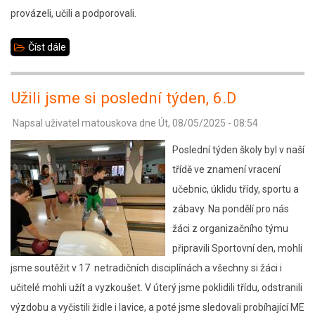
provázeli, učili a podporovali.
Číst dále
about
Rozloučení
se
Užili jsme si poslední týden, 6.D
školním
Napsal uživatel
matouskova
dne
Út, 08/05/2025 - 08:54
rokem
a
Poslední týden školy byl v naší
s
třídě ve znamení vracení
našimi
učebnic, úklidu třídy, sportu a
deváťáky
zábavy. Na pondělí pro nás
žáci z organizačního týmu
připravili Sportovní den, mohli
jsme soutěžit v 17 netradičních disciplínách a všechny si žáci i
učitelé mohli užít a vyzkoušet. V úterý jsme poklidili třídu, odstranili
výzdobu a vyčistili židle i lavice, a poté jsme sledovali probíhající ME