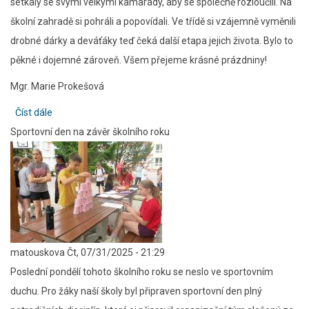
setkaly se svými velkými kamarády, aby se společně rozloučili. Na
školní zahradě si pohráli a popovídali. Ve třídě si vzájemně vyměnili
drobné dárky a deváťáky teď čeká další etapa jejich života. Bylo to
pěkné i dojemné zároveň. Všem přejeme krásné prázdniny!
Mgr. Marie Prokešová
Číst dále
about
Sportovní den na závěr školního roku
Rozloučení
s
deváťáky
–
1.C
matouskova
Čt, 07/31/2025 - 21:29
Poslední pondělí tohoto školního roku se neslo ve sportovním
duchu. Pro žáky naší školy byl připraven sportovní den plný