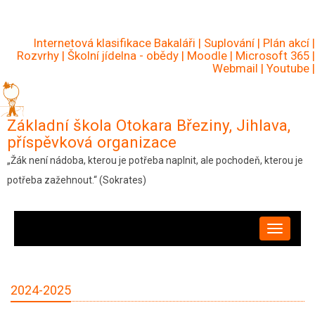
Přejít
k
Internetová klasifikace Bakaláři
|
Suplování
|
Plán akcí
|
hlavnímu
Rozvrhy
|
Školní jídelna - obědy
|
Moodle
|
Microsoft 365
|
Webmail
|
Youtube
|
obsahu
Základní škola Otokara Březiny, Jihlava,
příspěvková organizace
„Žák není nádoba, kterou je potřeba naplnit, ale pochodeň, kterou je
potřeba zažehnout.“ (Sokrates)
HLAVNÍ
NAVIGACE
2024-2025