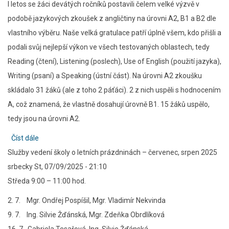
I letos se žáci devátých ročníků postavili čelem velké výzvě v
podobě jazykových zkoušek z angličtiny na úrovni A2, B1 a B2 dle
vlastního výběru. Naše velká gratulace patří úplně všem, kdo přišli a
podali svůj nejlepší výkon ve všech testovaných oblastech, tedy
Reading (čtení), Listening (poslech), Use of English (použití jazyka),
Writing (psaní) a Speaking (ústní část). Na úrovni A2 zkoušku
skládalo 31 žáků (ale z toho 2 páťáci). 2 z nich uspěli s hodnocením
A, což znamená, že vlastně dosahují úrovně B1. 15 žáků uspělo,
tedy jsou na úrovni A2.
Číst dále
about
Služby vedení školy o letních prázdninách – červenec, srpen 2025
Jazykové
srbecky
St, 07/09/2025 - 21:10
zkoušky
Středa 9:00 – 11:00 hod.
pro
deváťáky
2. 7. Mgr. Ondřej Pospíšil, Mgr. Vladimír Nekvinda
9. 7. Ing. Silvie Žďánská, Mgr. Zdeňka Obrdlíková