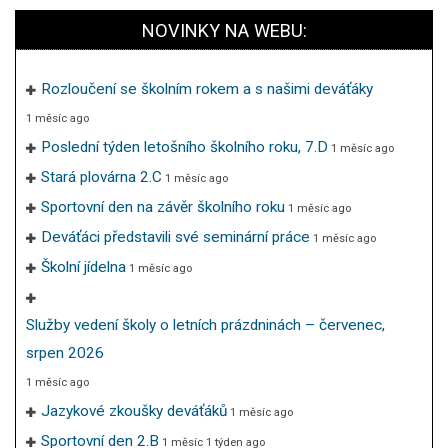
–
NOVINKY NA WEBU:
červenec,
srpen
Rozloučení se školním rokem a s našimi deváťáky
2025
1 měsíc ago
Poslední týden letošního školního roku, 7.D
1 měsíc ago
Stará plovárna 2.C
1 měsíc ago
Sportovní den na závěr školního roku
1 měsíc ago
Deváťáci představili své seminární práce
1 měsíc ago
Školní jídelna
1 měsíc ago
Služby vedení školy o letních prázdninách – červenec,
srpen 2026
1 měsíc ago
Jazykové zkoušky deváťáků
1 měsíc ago
Sportovní den 2.B
1 měsíc 1 týden ago