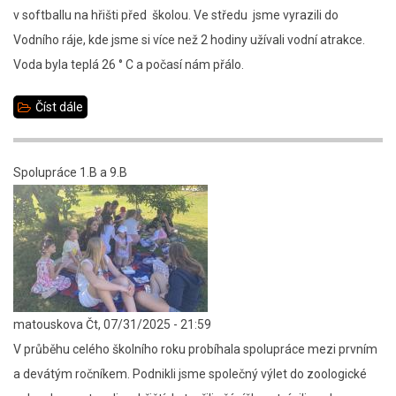
v softballu na hřišti před školou. Ve středu jsme vyrazili do
Vodního ráje, kde jsme si více než 2 hodiny užívali vodní atrakce.
Voda byla teplá 26 ° C a počasí nám přálo.
Číst dále
about
Užili
jsme
Spolupráce 1.B a 9.B
si
poslední
týden,
6.D
matouskova
Čt, 07/31/2025 - 21:59
V průběhu celého školního roku probíhala spolupráce mezi prvním
a devátým ročníkem. Podnikli jsme společný výlet do zoologické