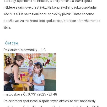
zahrady, sportovali na hřištích, tvořili přáníčka a trávili spolu
některé svačinové přestávky. Na konci školního roku uspořádali
žáci 9.B a 1.B na rozloučenou společný piknik. Tímto chceme
poděkovat za možnost této spolupráce, které se nám všem moc
líbila.
Číst dále
about
Rozloučení s deváťáky – 1.C
Spolupráce
1.B
a
9.B
matouskova
Čt, 07/31/2025 - 21:48
Po celoroční spolupráci a společných akcích se děti naposledy