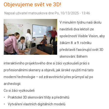
Objevujeme svět ve 3D!
Napsal uživatel
matouskova
dne
Po, 10/13/2025 - 13:46
V minulém týdnu naši školu
navštívili dva lektoři ze
společnosti Visible Vision, aby
žákům 8. a 9. ročníku
představili fascinující svět 3D
skenování. Během
interaktivního projektového dne si žáci vyzkoušeli práci s
profesionálními skenery a objevili, jak široké využití má tato
moderní technologie – od zdravotnictví přes průmysl až po
archeologii.
Co si žáci vyzkoušeli
• Praktické 3D skenování třídy a předmětů
• Vytváření vlastních digitálních modelů