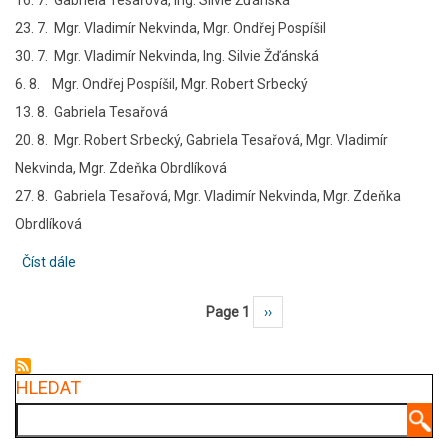
16. 7. Gabriela Tesařová, Ing. Silvie Žďánská
23. 7. Mgr. Vladimír Nekvinda, Mgr. Ondřej Pospíšil
30. 7. Mgr. Vladimír Nekvinda, Ing. Silvie Žďánská
6. 8. Mgr. Ondřej Pospíšil, Mgr. Robert Srbecký
13. 8. Gabriela Tesařová
20. 8. Mgr. Robert Srbecký, Gabriela Tesařová, Mgr. Vladimír
Nekvinda, Mgr. Zdeňka Obrdlíková
27. 8. Gabriela Tesařová, Mgr. Vladimír Nekvinda, Mgr. Zdeňka
Obrdlíková
Číst dále
about
Služby
Page 1
Následující stránka
››
Pagination
vedení
školy
o
HLEDAT
letních
Hledat
prázdninách