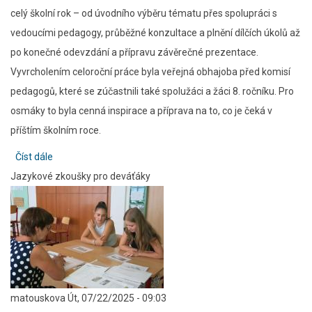
celý školní rok – od úvodního výběru tématu přes spolupráci s
vedoucími pedagogy, průběžné konzultace a plnění dílčích úkolů až
po konečné odevzdání a přípravu závěrečné prezentace.
Vyvrcholením celoroční práce byla veřejná obhajoba před komisí
pedagogů, které se zúčastnili také spolužáci a žáci 8. ročníku. Pro
osmáky to byla cenná inspirace a příprava na to, co je čeká v
příštím školním roce.
Číst dále
about
Jazykové zkoušky pro deváťáky
Deváťáci
prezentují
své
ročníkové
práce
matouskova
Út, 07/22/2025 - 09:03