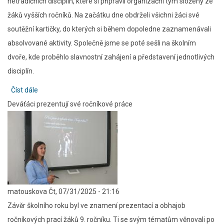
netradičních disciplín, které si připravil organizační tým složený ze
žáků vyšších ročníků. Na začátku dne obdrželi všichni žáci své
soutěžní kartičky, do kterých si během dopoledne zaznamenávali
absolvované aktivity. Společně jsme se poté sešli na školním
dvoře, kde proběhlo slavnostní zahájení a představení jednotlivých
disciplín.
Číst dále
about
Deváťáci prezentují své ročníkové práce
Sportovní
den
na
závěr
školního
roku
matouskova
Čt, 07/31/2025 - 21:16
Závěr školního roku byl ve znamení prezentací a obhajob
ročníkových prací žáků 9. ročníku. Ti se svým tématům věnovali po