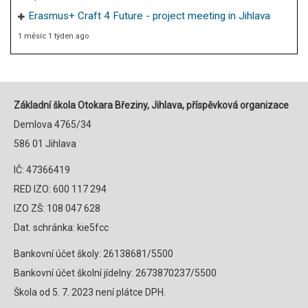
Erasmus+ Craft 4 Future - project meeting in Jihlava
1 měsíc 1 týden ago
Základní škola Otokara Březiny, Jihlava, příspěvková organizace
Demlova 4765/34
586 01 Jihlava
IČ: 47366419
RED IZO: 600 117 294
IZO ZŠ: 108 047 628
Dat. schránka: kie5fcc
Bankovní účet školy: 26138681/5500
Bankovní účet školní jídelny: 2673870237/5500
Škola od 5. 7. 2023 není plátce DPH.