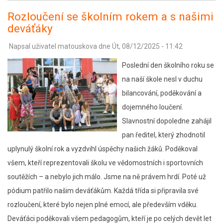
jídelna
Rozloučení se školním rokem a s našimi
-
deváťáky
aplikace
Napsal uživatel
matouskova
dne
Út, 08/12/2025 - 11:42
iCanteen
Poslední den školního roku se
na naší škole nesl v duchu
bilancování, poděkování a
dojemného loučení.
Slavnostní dopoledne zahájil
pan ředitel, který zhodnotil
uplynulý školní rok a vyzdvihl úspěchy našich žáků. Poděkoval
všem, kteří reprezentovali školu ve vědomostních i sportovních
soutěžích – a nebylo jich málo. Jsme na ně právem hrdí. Poté už
pódium patřilo našim deváťákům. Každá třída si připravila své
rozloučení, které bylo nejen plné emocí, ale především vděku.
Deváťáci poděkovali všem pedagogům, kteří je po celých devět let