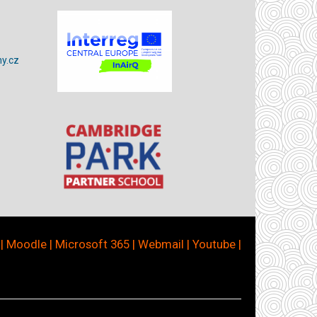
y.cz
|
Moodle
|
Microsoft 365
|
Webmail
|
Youtube
|