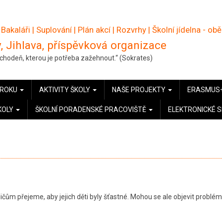
 Bakaláři
|
Suplování
|
Plán akcí
|
Rozvrhy
|
Školní jídelna - ob
, Jihlava, příspěvková organizace
pochodeň, kterou je potřeba zažehnout.“ (Sokrates)
 ROKU
AKTIVITY ŠKOLY
NAŠE PROJEKTY
ERASMUS
KOLY
ŠKOLNÍ PORADENSKÉ PRACOVIŠTĚ
ELEKTRONICKÉ 
dičům přejeme, aby jejich děti byly šťastné. Mohou se ale objevit problém