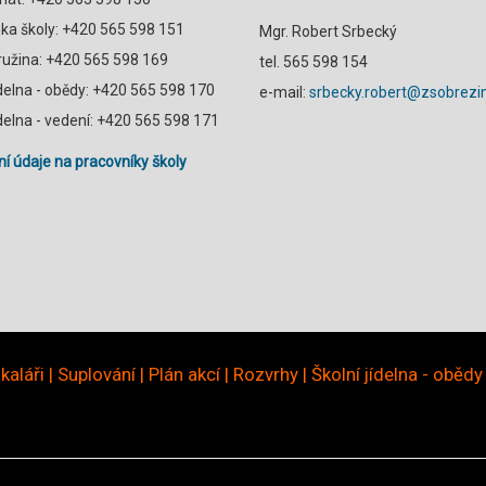
a školy: +420 565 598 151
Mgr. Robert Srbecký
družina: +420 565 598 169
tel. 565 598 154
ídelna - obědy: +420 565 598 170
e-mail:
srbecky.robert@zsobrezin
ídelna - vedení: +420 565 598 171
í údaje na pracovníky školy
kaláři
|
Suplování
|
Plán akcí
|
Rozvrhy
|
Školní jídelna - obědy