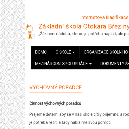
Přejít
k
Internetová klasifikace
hlavnímu
Základní škola Otokara Březiny
obsahu
„Žák není nádoba, kterou je potřeba naplnit, ale 
HLAVNÍ
DOMŮ
O ŠKOLE
ORGANIZACE ŠKOLNÍHO
NAVIGACE
MEZINÁRODNÍ SPOLUPRÁCE
DOKUMENTY Š
VÝCHOVNÝ PORADCE
Činnost výchovných poradců
Přejeme dětem, aby se v naší škole cítily příjemně, a ro
je potřeba řešit, a tady nabízíme svou pomoc.