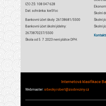
IZO ZŠ: 108 047 628
Ekonomk
Dat. schránka: kie5fcc
Školní 
Bankovní účet školy: 26138681/5500
Školní j
Bankovní účet školní jídelny:
Školní j
2673870237/5500
Kontaktn
Škola od 5. 7. 2023 není plátce DPH.
Internetová klasifikace Ba
Webmaster:
srbecky.robert@zsobreziny.cz