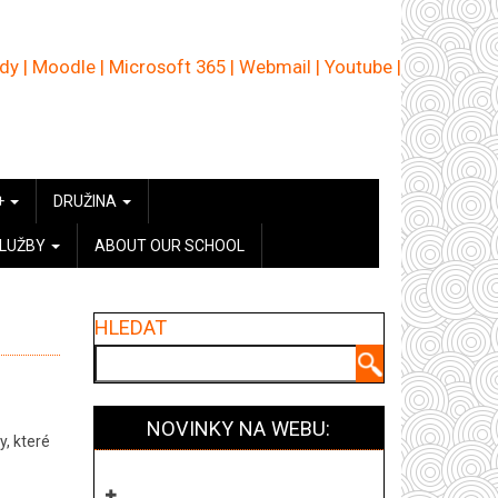
ědy
|
Moodle
|
Microsoft 365
|
Webmail
|
Youtube
|
+
DRUŽINA
SLUŽBY
ABOUT OUR SCHOOL
HLEDAT
Hledat
NOVINKY NA WEBU:
y, které