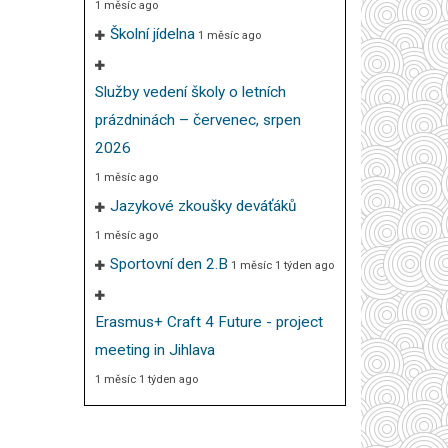
1 měsíc ago
Školní jídelna
1 měsíc ago
Služby vedení školy o letních
prázdninách – červenec, srpen
2026
1 měsíc ago
Jazykové zkoušky deváťáků
1 měsíc ago
Sportovní den 2.B
1 měsíc 1 týden ago
Erasmus+ Craft 4 Future - project
meeting in Jihlava
1 měsíc 1 týden ago