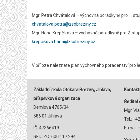
Mgr. Petra Chvátalová – výchovná poradkyně pro 1. stu
chvatalova.petra@zsobreziny.cz
Mgr. Hana Krepčíková – výchovná poradkyně pro 2. stup
krepcikova.hana@zsobreziny.cz
V příloze naleznete plán výchovného poradenství pro let
Základní škola Otokara Březiny, Jihlava,
Kontaktn
příspěvková organizace
Ředitel 
Demlova 4765/34
Mgr. Vl
586 01 Jihlava
Tel.: +
IČ: 47366419
E-mail:
RED IZO: 600 117 294
Sekreta