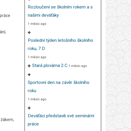
Rozloučení se školním rokem a s
našimi deváťáky
upráce
1 měsíc ago
ání,
Poslední týden letošního školního
roku, 7.D
1 měsíc ago
Stará plovárna 2.C
1 měsíc ago
Sportovní den na závěr školního
roku
1 měsíc ago
Deváťáci představili své seminární
e žákem,
práce