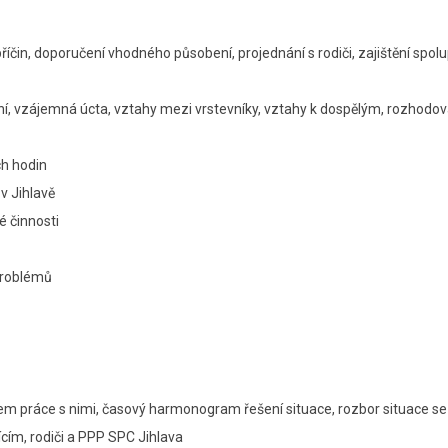
čin, doporučení vhodného působení, projednání s rodiči, zajištění spol
 vzájemná úcta, vztahy mezi vrstevníky, vztahy k dospělým, rozhodov
ch hodin
v Jihlavě
ké činnosti
problémů
rem práce s nimi, časový harmonogram řešení situace, rozbor situace s
ícím, rodiči a PPP SPC Jihlava