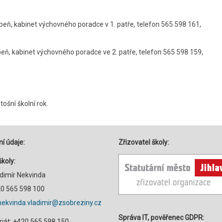
peň, kabinet výchovného poradce v 1. patře, telefon 565 598 161,
eň, kabinet výchovného poradce ve 2. patře, telefon 565 598 159,
ošní školní rok.
í údaje:
Zřizovatel školy:
školy:
adimír Nekvinda
420 565 598 100
nekvinda.vladimir@zsobreziny.cz
Správa IT, pověřenec GDPR:
riát: +420 565 598 150