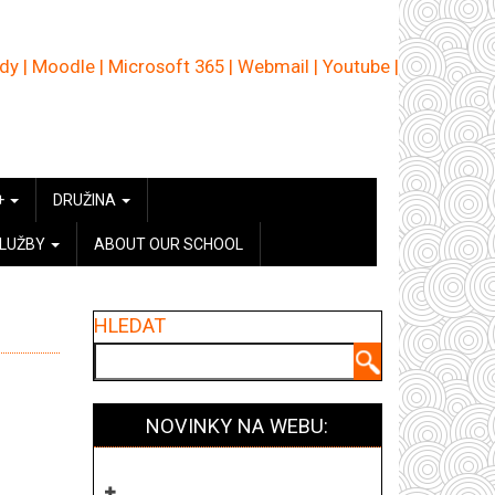
ědy
|
Moodle
|
Microsoft 365
|
Webmail
|
Youtube
|
+
DRUŽINA
SLUŽBY
ABOUT OUR SCHOOL
HLEDAT
Hledat
NOVINKY NA WEBU: