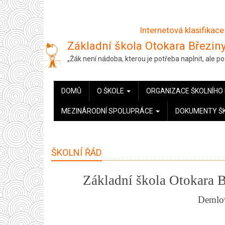
Přejít
k
Internetová klasifikace
hlavnímu
Základní škola Otokara Březiny
obsahu
„Žák není nádoba, kterou je potřeba naplnit, ale 
HLAVNÍ
DOMŮ
O ŠKOLE
ORGANIZACE ŠKOLNÍHO
NAVIGACE
MEZINÁRODNÍ SPOLUPRÁCE
DOKUMENTY Š
ŠKOLNÍ ŘÁD
Základní škola Otokara B
Demlov