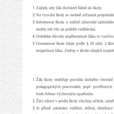
Zajistit, aby žák docházel řádně do školy.
Na vyzvání školy se osobně zúčastnit projednání
Informovat školu o změně zdravotní způsobilos
mohly mít vliv na průběh vzdělávání.
Dokládat důvody nepřítomnosti žáka ve vyučov
Oznamovat škole údaje podle § 28 odst. 2 škol
bezpečnost žáka. Změny v těchto údajích (zejmén
Žák školy dodržuje pravidla slušného chován
pedagogických pracovníků, popř. pověřených s
bude řešeno výchovným opatřením.
Žáci zdraví v areálu školy všechny učitele, zam
Je přísně zakázáno vnášení, držení, distrib