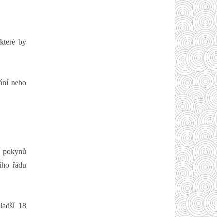
které by
ání nebo
ě pokynů
ího řádu
ladší 18