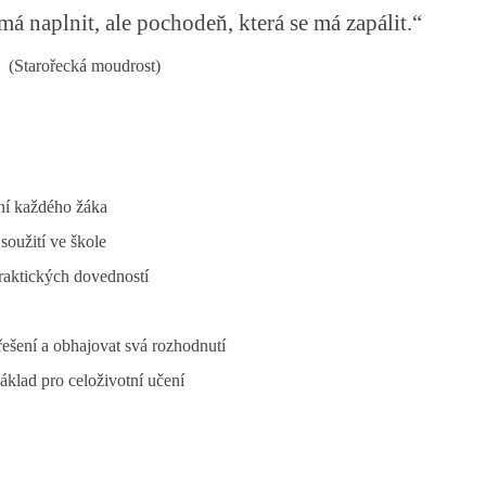
má naplnit, ale pochodeň, která se má zapálit.“
(Starořecká moudrost)
ění každého žáka
soužití ve škole
raktických dovedností
řešení a obhajovat svá rozhodnutí
áklad pro celoživotní učení