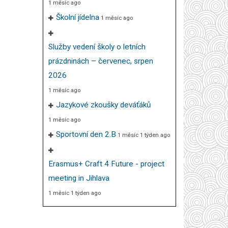
1 měsíc ago
Školní jídelna
1 měsíc ago
Služby vedení školy o letních
prázdninách – červenec, srpen
2026
1 měsíc ago
Jazykové zkoušky deváťáků
1 měsíc ago
Sportovní den 2.B
1 měsíc 1 týden ago
Erasmus+ Craft 4 Future - project
meeting in Jihlava
1 měsíc 1 týden ago