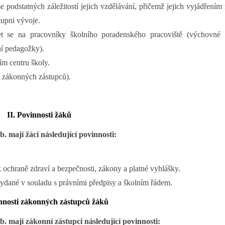
 podstatných záležitostí jejich vzdělávání, přičemž jejich vyjádřením
tupni vývoje.
 se na pracovníky školního poradenského pracoviště (výchovné 
ní pedagožky).
ím centru školy.
ze zákonných zástupců).
II. Povinnosti žáků
. mají žáci následující povinnosti:
 ochraně zdraví a bezpečnosti, zákony a platné vyhlášky.
ydané v souladu s právními předpisy a školním řádem.
innosti zákonných zástupců žáků
. mají zákonní zástupci následující povinnosti: