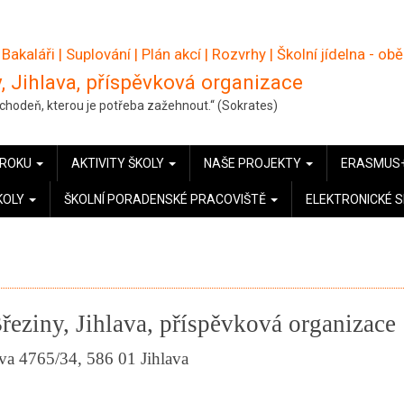
 Bakaláři
|
Suplování
|
Plán akcí
|
Rozvrhy
|
Školní jídelna - ob
, Jihlava, příspěvková organizace
pochodeň, kterou je potřeba zažehnout.“ (Sokrates)
 ROKU
AKTIVITY ŠKOLY
NAŠE PROJEKTY
ERASMUS
KOLY
ŠKOLNÍ PORADENSKÉ PRACOVIŠTĚ
ELEKTRONICKÉ 
řeziny, Jihlava, příspěvková organizace
a 4765/34, 586 01 Jihlava