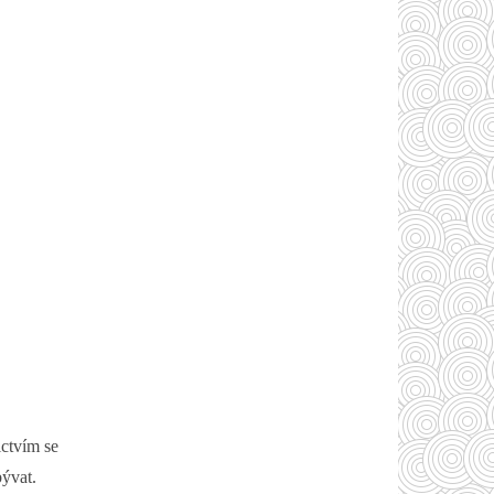
ictvím se
bývat.