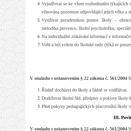
Vyjadřovat se ke všem rozhodnutím týkajících se
věnována pozornost odpovídající jejich věku a s
Využívat poradenskou pomoc školy – obracet
metodika prevence, školní psycholožku, speciál
Na individuální získávání informací v informačn
Volit a být voleni do školské rady (týká se pou
V souladu s ustanovením § 22 zákona č. 561/2004 Sb
Řádně docházet do školy a řádně se vzdělávat.
Dodržovat školní řád, předpisy a pokyny školy k
Plnit pokyny pedagogických pracovníků školy v
III. Pov
V souladu s ustanovením § 22 zákona č. 561/2004 Sb