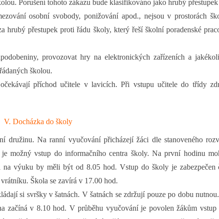
školou. Porušení tohoto zákazu bude klasifikováno jako hrubý přestupek
mezování osobní svobody, ponižování apod., nejsou v prostorách ško
a hrubý přestupek proti řádu školy, který řeší školní poradenské prac
apodobeniny, provozovat hry na elektronických zařízeních a jakékol
ořádaných školou.
čekávají příchod učitele v lavicích. Při vstupu učitele do třídy zd
V. Docházka do školy
ní družinu. Na ranní vyučování přicházejí žáci dle stanoveného rozv
 je možný vstup do informačního centra školy. Na první hodinu mo
ni na výuku by měli být od 8.05 hod. Vstup do školy je zabezpečen
vrátníku. Škola se zavírá v 17.00 hod.
ládají si svršky v šatnách. V šatnách se zdržují pouze po dobu nutnou
na začíná v 8.10 hod. V průběhu vyučování je povolen žákům vstup 