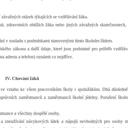
 závažných otázek týkajících se vzdělávání žáka.
ti, zdravotních obtížích žáka nebo jiných závažných skutečnostech, 
ání v souladu s podmínkami stanovenými tímto školním řádem.
ského zákona a další údaje, které jsou podstatné pro průběh vzděláv
a adresu a telefon) oznámit co nejdříve.
IV. Chování žáků
í ve vztahu ke všem pracovníkům školy i spolužákům. Dbá důsledn
právních zaměstnanců a zaměstnanců školní jídelny. Porušení školn
ěstnance a všechny dospělé osoby.
uce a zneužívání návykových látek a nápojů nevhodných pro osoby m