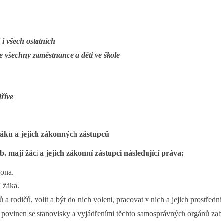
 i všech ostatních
me všechny zaměstnance a děti ve škole
dříve
žáků a jejich zákonných zástupců
 mají žáci a jejich zákonní zástupci následující práva:
kona.
 žáka.
 rodičů, volit a být do nich voleni, pracovat v nich a jejich prostředn
y je povinen se stanovisky a vyjádřeními těchto samosprávných orgánů za