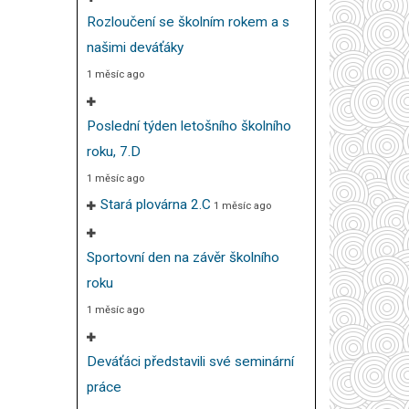
Rozloučení se školním rokem a s
našimi deváťáky
1 měsíc ago
Poslední týden letošního školního
roku, 7.D
1 měsíc ago
Stará plovárna 2.C
1 měsíc ago
Sportovní den na závěr školního
roku
1 měsíc ago
Deváťáci představili své seminární
práce