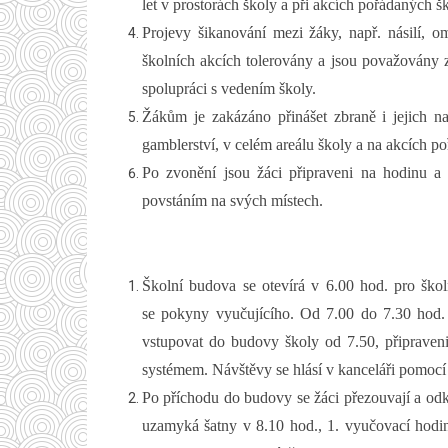
let v prostorách školy a při akcích pořádaných 
Projevy šikanování mezi žáky, např. násilí, o
školních akcích tolerovány a jsou považovány z
spolupráci s vedením školy.
Žákům je zakázáno přinášet zbraně i jejich n
gamblerství, v celém areálu školy a na akcích p
Po zvonění jsou žáci připraveni na hodinu a o
povstáním na svých místech.
Školní budova se otevírá v 6.00 hod. pro škol
se pokyny vyučujícího. Od 7.00 do 7.30 hod.
vstupovat do budovy školy od 7.50, připrave
systémem. Návštěvy se hlásí v kanceláři pomocí 
Po příchodu do budovy se žáci přezouvají a odk
uzamyká šatny v 8.10 hod., 1. vyučovací hodi