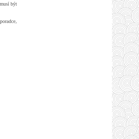
 musí být
poradce,