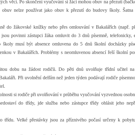
ých věcí. Po skončení vyučování si žáci mohou obuv na přezutí (bačk
í obuv nelze používat jako obuv k přezutí do budovy školy. Šatna 
ně do žákovské knížky nebo přes omlouvání v Bakalářích (např. p
 jsou povinni zástupci žáka omluvit do 3 dnů písemně, telefonicky, 
o školy musí být absence omluvena do 5 dnů školní docházky pí
enkou v Bakalářích. Problémy s neomluvenou absencí řeší školní po
tou dobu na žádost rodičů. Do pěti dnů uvolňuje třídní učitel na
kaláři. Při uvolnění delším než jeden týden podávají rodiče písemno
el.
evolnosti si rodiče při uvolňování v průběhu vyučování vyzvednou osobn
ostaví do třídy, jde služba nebo zástupce třídy ohlásit jeho nepř
třídu. Velké přestávky jsou za příznivého počasí určeny k pobytu