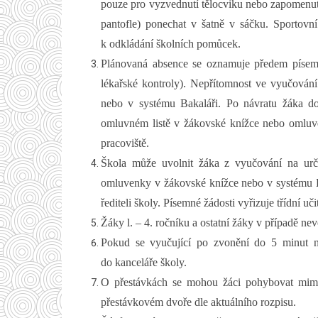
pouze pro vyzvednutí tělocviku nebo zapomenut
pantofle) ponechat v šatně v sáčku. Sportovn
k odkládání školních pomůcek.
Plánovaná absence se oznamuje předem písem
lékařské kontroly). Nepřítomnost ve vyučování
nebo v systému Bakaláři. Po návratu žáka d
omluvném listě v žákovské knížce nebo omluv
pracoviště.
Škola může uvolnit žáka z vyučování na urči
omluvenky v žákovské knížce nebo v systému Ba
řediteli školy. Písemné žádosti vyřizuje třídní učit
Žáky l. – 4. ročníku a ostatní žáky v případě n
Pokud se vyučující po zvonění do 5 minut ned
do kanceláře školy.
O přestávkách se mohou žáci pohybovat mimo 
přestávkovém dvoře dle aktuálního rozpisu.