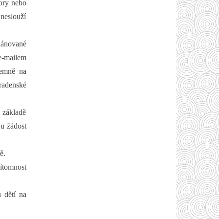
ory nebo
neslouží
lánované
e-mailem
semně na
radenské
 základě
u žádost
ě.
ítomnost
 dětí na