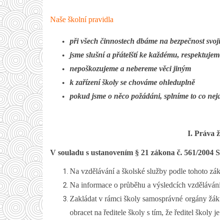
Naše školní pravidla
při všech činnostech dbáme na bezpečnost svoji
jsme slušní a přátelští ke každému, respektuje
nepoškozujeme a nebereme věci jiným
k zařízení školy se chováme ohleduplně
pokud jsme o něco požádáni, splníme to co nej
I. Práva 
V souladu s ustanovením § 21 zákona č. 561/2004 Sb.
Na vzdělávání a školské služby podle tohoto zá
Na informace o průběhu a výsledcích vzdělávání
Zakládat v rámci školy samosprávné orgány žáků a
obracet na ředitele školy s tím, že ředitel škol