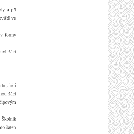
ly a při
oviště ve
iv formy
raví žáci
rhu, řídí
hou žáci
 čipovým
. Školník
do šaten