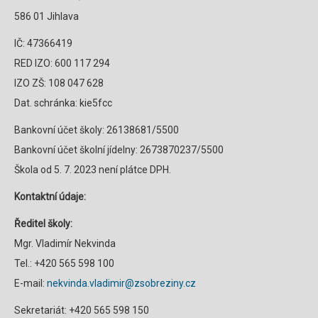
586 01 Jihlava
IČ: 47366419
RED IZO: 600 117 294
IZO ZŠ: 108 047 628
Dat. schránka: kie5fcc
Bankovní účet školy: 26138681/5500
Bankovní účet školní jídelny: 2673870237/5500
Škola od 5. 7. 2023 není plátce DPH.
Kontaktní údaje:
Ředitel školy:
Mgr. Vladimír Nekvinda
Tel.: +420 565 598 100
E-mail:
nekvinda.vladimir@zsobreziny.cz
Sekretariát: +420 565 598 150