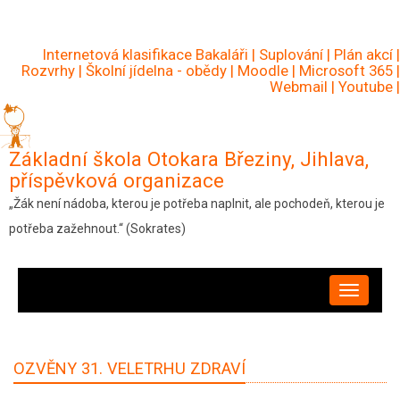
Přejít
k
Internetová klasifikace Bakaláři
|
Suplování
|
Plán akcí
|
hlavnímu
Rozvrhy
|
Školní jídelna - obědy
|
Moodle
|
Microsoft 365
|
Webmail
|
Youtube
|
obsahu
Základní škola Otokara Březiny, Jihlava,
příspěvková organizace
„Žák není nádoba, kterou je potřeba naplnit, ale pochodeň, kterou je
potřeba zažehnout.“ (Sokrates)
HLAVNÍ
NAVIGACE
OZVĚNY 31. VELETRHU ZDRAVÍ