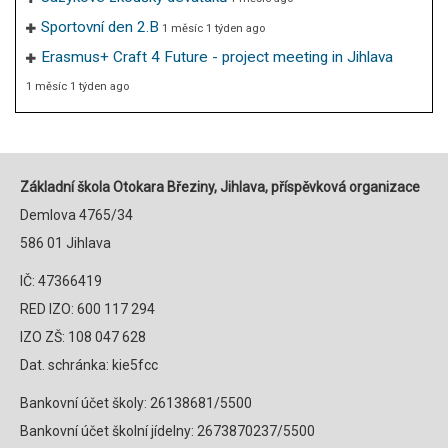
Sportovní den 2.B
1 měsíc 1 týden ago
Erasmus+ Craft 4 Future - project meeting in Jihlava
1 měsíc 1 týden ago
Základní škola Otokara Březiny, Jihlava, příspěvková organizace
Demlova 4765/34
586 01 Jihlava
IČ: 47366419
RED IZO: 600 117 294
IZO ZŠ: 108 047 628
Dat. schránka: kie5fcc
Bankovní účet školy: 26138681/5500
Bankovní účet školní jídelny: 2673870237/5500