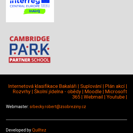
Internetová klasifikace Bakaláři
|
Suplování
|
Plán akcí
|
Rozvrhy
|
Školní jídelna - obědy
|
Moodle
|
Microsoft
365
|
Webmail
|
Youtube
|
Webmaster:
srbecky.robert@zsobreziny.cz
Developed by
Quilltez