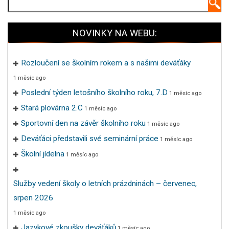
Hledat
NOVINKY NA WEBU:
Rozloučení se školním rokem a s našimi deváťáky
1 měsíc ago
Poslední týden letošního školního roku, 7.D
1 měsíc ago
Stará plovárna 2.C
1 měsíc ago
Sportovní den na závěr školního roku
1 měsíc ago
Deváťáci představili své seminární práce
1 měsíc ago
Školní jídelna
1 měsíc ago
Služby vedení školy o letních prázdninách – červenec,
srpen 2026
1 měsíc ago
Jazykové zkoušky deváťáků
1 měsíc ago