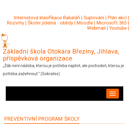
Přejít
k
Internetová klasifikace Bakaláři
|
Suplování
|
Plán akcí
|
hlavnímu
Rozvrhy
|
Školní jídelna - obědy
|
Moodle
|
Microsoft 365
|
Webmail
|
Youtube
|
obsahu
Základní škola Otokara Březiny, Jihlava,
příspěvková organizace
„Žák není nádoba, kterou je potřeba naplnit, ale pochodeň, kterou je
potřeba zažehnout.“ (Sokrates)
HLAVNÍ
NAVIGACE
PREVENTIVNÍ PROGRAM ŠKOLY