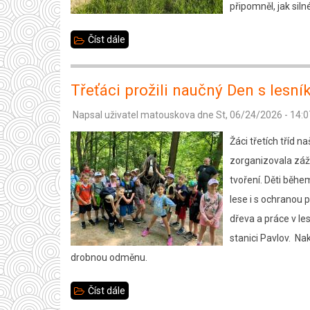
připomněl, jak sil
Číst dále
about
Poslední
společné
Třeťáci prožili naučný Den s lesn
chvíle
Napsal uživatel
matouskova
dne
St, 06/24/2026 - 14:0
s
deváťáky
Žáci třetích tříd n
–
zorganizovala záži
výlet
tvoření. Děti běhe
na
lese i s ochranou 
letiště
dřeva a práce v le
v
stanici Pavlov. Na
Henčově
drobnou odměnu.
Číst dále
about
Třeťáci