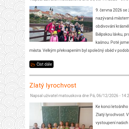
A
se
9. června 2026 se 
stali
nazývaná městem l
malými
obdivování krásné
cirkusovými
Bělpskou lávku, pr
umělci
kašnou. Poté jsme 
města. Velkým překvapením byl společný oběd v podobě 
Číst dále
about
Město
lásek
Zlatý lyrochvost
Telč
Napsal uživatel
matouskova
dne
Pá, 06/12/2026 - 14:
–
2.
Ke konci letošního
B
Zlatý lyrochvost. 
vystoupení našich 