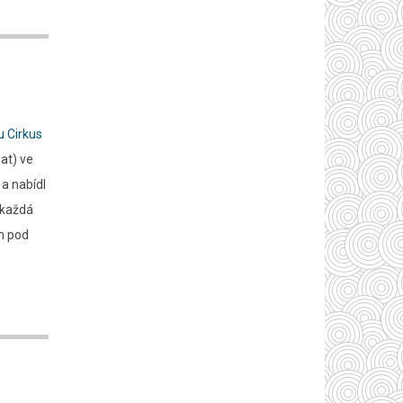
 Cirkus
bat) ve
a nabídl
 každá
ín pod