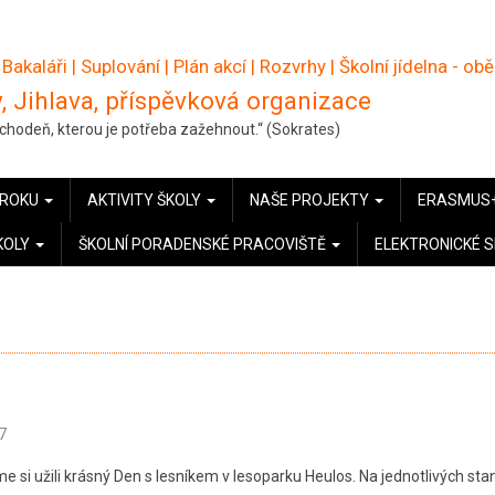
 Bakaláři
|
Suplování
|
Plán akcí
|
Rozvrhy
|
Školní jídelna - ob
, Jihlava, příspěvková organizace
pochodeň, kterou je potřeba zažehnout.“ (Sokrates)
 ROKU
AKTIVITY ŠKOLY
NAŠE PROJEKTY
ERASMUS
KOLY
ŠKOLNÍ PORADENSKÉ PRACOVIŠTĚ
ELEKTRONICKÉ 
7
me si užili krásný Den s lesníkem v lesoparku Heulos. Na jednotlivých sta