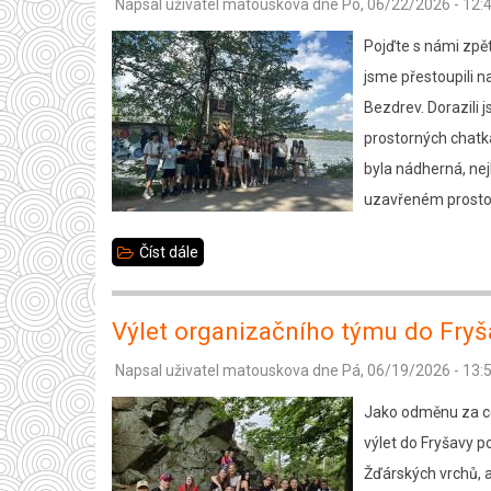
Napsal uživatel
matouskova
dne
Po, 06/22/2026 - 12:
Pojďte s námi zpět
jsme přestoupili na
Bezdrev. Dorazili 
prostorných chatká
byla nádherná, nej
uzavřeném prostor
Číst dále
about
Výlet
7.
Výlet organizačního týmu do Fryš
B
Napsal uživatel
matouskova
dne
Pá, 06/19/2026 - 13:
Jako odměnu za ce
výlet do Fryšavy p
Žďárských vrchů, 