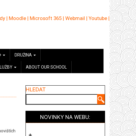
ědy
|
Moodle
|
Microsoft 365
|
Webmail
|
Youtube
|
+
DRUŽINA
SLUŽBY
ABOUT OUR SCHOOL
HLEDAT
Hledat
NOVINKY NA WEBU:
novištích