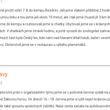
47
ně prožít výlet 7. B do kempu Bezdrev. Jeli jsme vlakem přibližně 2 hodin
 jinou linku a tou jsme jeli okolo 10 minut, ale i tak jsme museli jít 3 km 
jsme do kempu a rozlosovali jsme si chatky. Ubytovali jsme se v krásných
ch. V chatkách jsme strávili hodinu, a poté vyrazili do zoologické zahra
hezčí část byla Český les, kde nám nad hlavami létal holub, datel i vever
u. Občerstvili jsme se v restauraci u výběhu plameňáků.
avy
53
loroční práci v organizačním týmu jsme se v polovině června vydali na 
od Žákovou horou. Ve dnech 16.–18. června jsme si užili nejen krásnou p
ale také spoustu společných zážitků. Naše cesta začala na autobusové