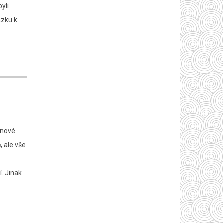
yli
ázku k
anové
, ale vše
í. Jinak