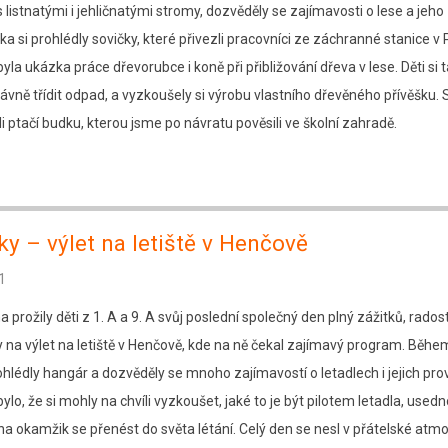
 listnatými i jehličnatými stromy, dozvěděly se zajímavosti o lese a jeho
ka si prohlédly sovičky, které přivezli pracovníci ze záchranné stanice v 
la ukázka práce dřevorubce i koně při přibližování dřeva v lese. Děti si 
rávně třídit odpad, a vyzkoušely si výrobu vlastního dřevěného přívěšku.
li ptačí budku, kterou jsme po návratu pověsili ve školní zahradě.
ky – výlet na letiště v Henčově
1
a prožily děti z 1. A a 9. A svůj poslední společný den plný zážitků, radosti 
 na výlet na letiště v Henčově, kde na ně čekal zajímavý program. Běhe
rohlédly hangár a dozvěděly se mnoho zajímavostí o letadlech i jejich pro
lo, že si mohly na chvíli vyzkoušet, jaké to je být pilotem letadla, used
na okamžik se přenést do světa létání. Celý den se nesl v přátelské atm