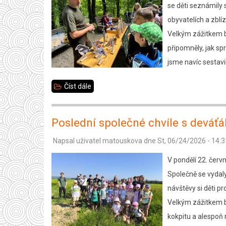
se děti seznámily s
obyvatelích a zblíz
Velkým zážitkem by
připomněly, jak sp
jsme navíc sestavi
Číst dále
about
Den
s
Poslední společné chvíle s deváťá
lesníkem
Napsal uživatel
matouskova
dne
St, 06/24/2026 - 14:3
3.B
V pondělí 22. červn
Společně se vydaly
návštěvy si děti p
Velkým zážitkem by
kokpitu a alespoň 