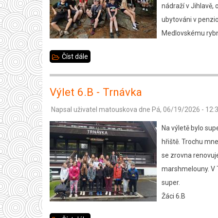
nádraží v Jihlavě,
ubytováni v penzio
Medlovskému rybn
Číst dále
about
Výlet
organizačního
Výlet 6.B - Trnávka
týmu
Napsal uživatel
matouskova
dne
Pá, 06/19/2026 - 12:
do
Fryšavy
Na výletě bylo sup
hřiště. Trochu mne
se zrovna renovuje
marshmelouny. V Tr
super.
Žáci 6.B