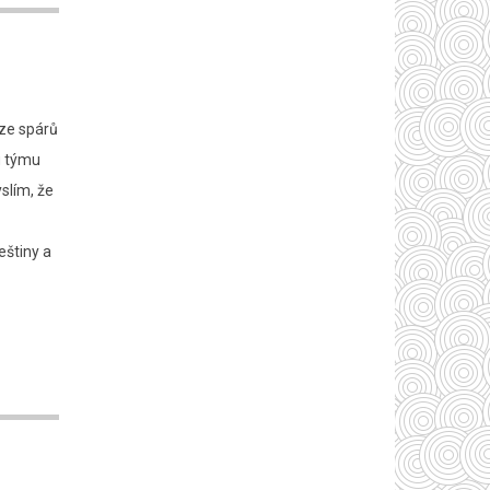
 ze spárů
u týmu
slím, že
eštiny a