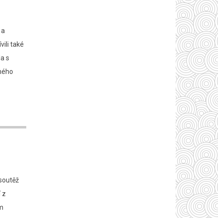
 a
ili také
a s
sného
 soutěž
 z
em