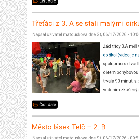
Číst dále
about
Výlet
6.B
Třeťáci z 3. A se stali malými ci
-
Napsal uživatel
matouskova
dne
St, 06/17/2026 - 10:0
Trnávka
Žáci třídy 3.A měl
do škol (video je
spolupráci s diva
dětem pohybovou p
trvala 90 minut, s
vedením zkušených
Číst dále
about
Třeťáci
z
Město lásek Telč – 2. B
3.
Napsal uživatel
matouskova
dne
St, 06/17/2026 - 09:5