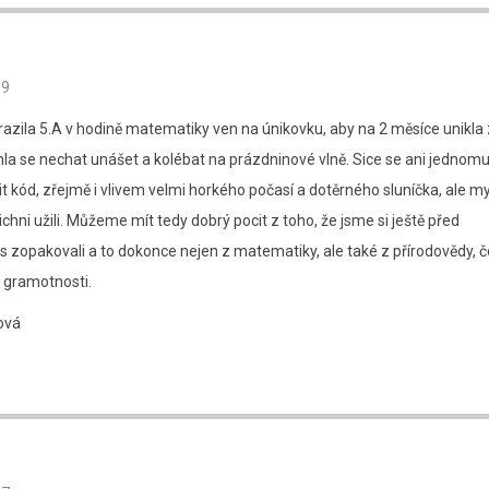
59
yrazila 5.A v hodině matematiky ven na únikovku, aby na 2 měsíce unikla
a se nechat unášet a kolébat na prázdninové vlně. Sice se ani jednom
t kód, zřejmě i vlivem velmi horkého počasí a dotěrného sluníčka, ale my
šichni užili. Můžeme mít tedy dobrý pocit z toho, že jsme si ještě před
 zopakovali a to dokonce nejen z matematiky, ale také z přírodovědy, č
 gramotnosti.
ová