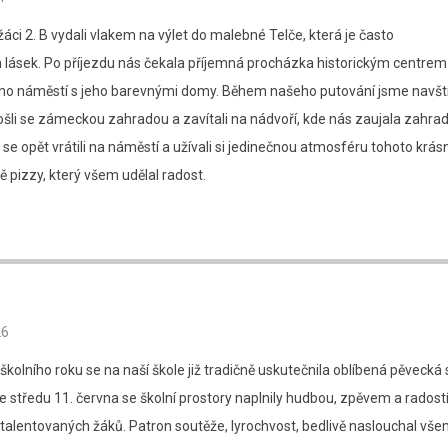
žáci 2. B vydali vlakem na výlet do malebné Telče, která je často
ásek. Po příjezdu nás čekala příjemná procházka historickým centrem
ho náměstí s jeho barevnými domy. Během našeho putování jsme navštív
ošli se zámeckou zahradou a zavítali na nádvoří, kde nás zaujala zahrad
se opět vrátili na náměstí a užívali si jedinečnou atmosféru tohoto krá
pizzy, který všem udělal radost.
26
 školního roku se na naší škole již tradičně uskutečnila oblíbená pěvecká
Ve středu 11. června se školní prostory naplnily hudbou, zpěvem a radostí
talentovaných žáků. Patron soutěže, lyrochvost, bedlivě naslouchal vš