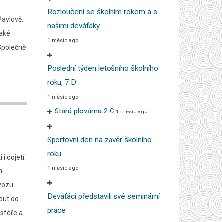
Rozloučení se školním rokem a s
Pavlově.
našimi deváťáky
také
1 měsíc ago
 Společně
Poslední týden letošního školního
roku, 7.D
1 měsíc ago
Stará plovárna 2.C
1 měsíc ago
Sportovní den na závěr školního
roku
i dojetí.
1 měsíc ago
m
vozu.
Deváťáci představili své seminární
nout do
práce
osféře a