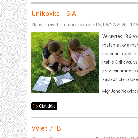
prožili
Únikovka - 5.A
naučný
Napsal uživatel
matouskova
dne
Po, 06/22/2026 - 12:
Den
s
Ve čtvrtek 18.6. v
lesníkem
matematiky a mohl
nepodařilo prolomi
i tak si únikovku v
prázdninami leccos
základů čtenářské
Mgr.Jana Nekvind
Číst dále
about
Únikovka
-
Výlet 7. B
5.A