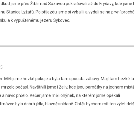
 odkud jsme přes Žďár nad Sázavou pokračovali až do Fryšavy, kde jsme b
nu Stanice Lyžařů. Po příjezdu jsme si vybalili a vydali se na první proch
íku a k vypuštěnému jezeru Sykovec.
35
er. Měli jsme hezké pokoje a byla tam spousta zábavy. Mají tam hezké l
 mrzelo počasí. Navštívili jsme i Želiv, kde jsou památky na jednom místě
 a navíc pršelo. Večer jsme měli ohýnek, na kterém jsme opékali
návce byla dobrá jídla, hlavně snídaně. Chtěli bychom mít ten výlet delš