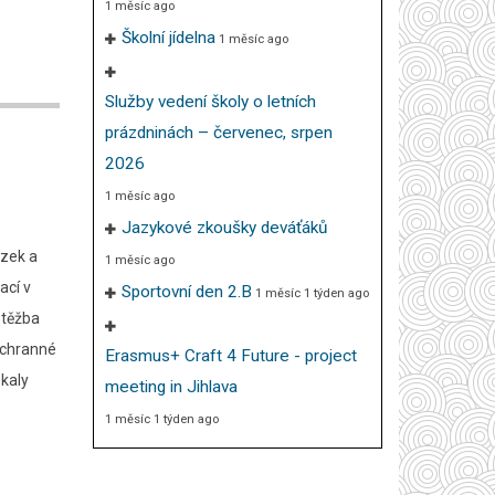
1 měsíc ago
.
Školní jídelna
1 měsíc ago
Služby vedení školy o letních
prázdninách – červenec, srpen
2026
1 měsíc ago
Jazykové zkoušky deváťáků
ázek a
1 měsíc ago
ací v
Sportovní den 2.B
1 měsíc 1 týden ago
 těžba
Záchranné
Erasmus+ Craft 4 Future - project
skaly
meeting in Jihlava
1 měsíc 1 týden ago