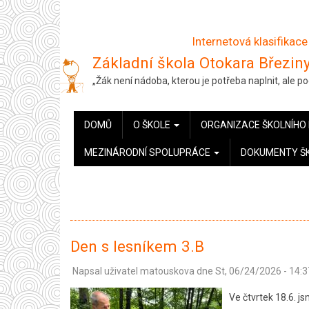
Přejít
k
Internetová klasifikace
hlavnímu
Základní škola Otokara Březiny
obsahu
„Žák není nádoba, kterou je potřeba naplnit, ale 
HLAVNÍ
DOMŮ
O ŠKOLE
ORGANIZACE ŠKOLNÍHO
NAVIGACE
MEZINÁRODNÍ SPOLUPRÁCE
DOKUMENTY Š
Den s lesníkem 3.B
Napsal uživatel
matouskova
dne
St, 06/24/2026 - 14:3
Ve čtvrtek 18.6. js