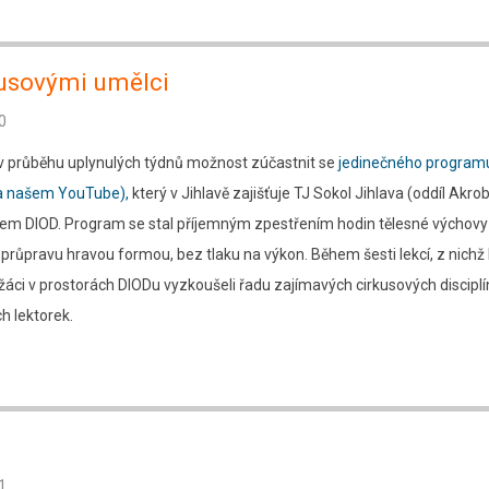
rkusovými umělci
0
i v průběhu uplynulých týdnů možnost zúčastnit se
jedinečného programu
 na našem YouTube),
který v Jihlavě zajišťuje TJ Sokol Jihlava (oddíl Akro
dlem DIOD. Program se stal příjemným zpestřením hodin tělesné výchovy 
růpravu hravou formou, bez tlaku na výkon. Během šesti lekcí, z nichž
i žáci v prostorách DIODu vyzkoušeli řadu zajímavých cirkusových discipl
 lektorek.
1