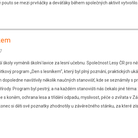
né pouto se mezi prvňáčky a deváťáky během společných aktivit vytvořilo
íkem
7
aší školy vyměnili školní lavice za lesní učebnu. Společnost Lesy ČR pro ně
tkový program „Den s lesníkem“, který byl plný poznání, praktických uk
m dopoledne navštívily několik naučných stanovišť, kde se seznámily s pr
přírody. Program byl pestrý, a na každém stanovišti nás čekalo jiné téma:
se s koněm, ochrana lesa a třídění odpadu, myslivost, péče o zvířata v 
konec si děti své poznatky zhodnotily u závěrečného stánku, za které zí