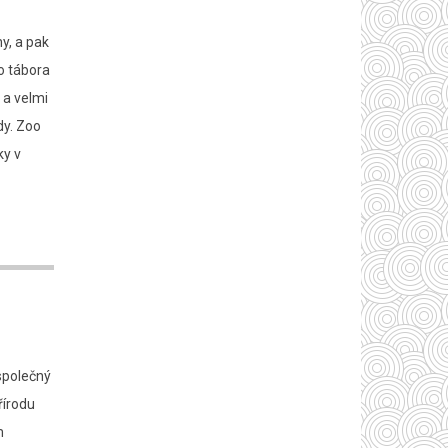
y, a pak
do tábora
 a velmi
dy. Zoo
ky v
společný
řírodu
m