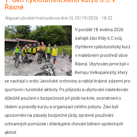
cykloturistického
Řásné
kurzu
Napsal uživatel
matouskova
dne
Út, 05/19/2026 - 18:22
6.C
–
V pondělí 18. května 2026
Javořice,
zahájili žáci třídy 6.C svůj
Míchova
čtyřdenní cykloturistický kurz
skála
v malebném prostředí obce
a
Řásná. Ubytováni jsme byli v
dobrodružství
Kempu Velkopařezitý, který
v
se nachází v srdci Javořické vrchoviny a nabízí krásné zázemí pro
Telči
sportovní i turistické aktivity. Po příjezdu a ubytování následovalo
důležité poučení o bezpečnosti při jízdě na kole, seznámení s
řádem a pravidly kurzu a organizací celého pobytu. Žáci byli
upozorněni na zásady bezpečné jízdy, správné používání
ochranných pomůcek i ohleduplné chování během společných
aktivit.