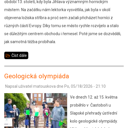
období 13. století, kdy byla Jihlava významným hornickým
městem. Na začátku nám lektorka vysvětlila, jak byla v okolí
objevena ložiska stříbra a proč sem začali přicházet horníci z
různých částí Evropy. Díky tomu se město rychle rozvíjelo a stalo
se důležitým centrem obchodu i řemesel. Poté jsme se dozvěděli,
jak samotná těžba probíhala.
Číst dále
about
Muzeum
Vysočiny
Geologická olympiáda
-
Napsal uživatel
matouskova
dne
Po, 05/18/2026 - 21:10
Kam
horník
Ve dnech 12. až 15. května
nemůže,
proběhlo v Častoboři u
nastrčí
Slapské přehrady ústřední
permoníka
kolo geologické olympiády.