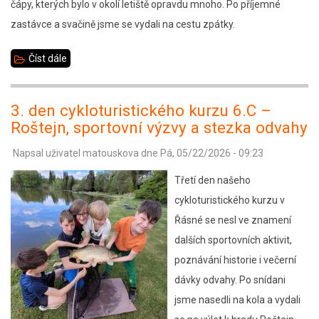
čápy, kterých bylo v okolí letiště opravdu mnoho. Po příjemné
zastávce a svačině jsme se vydali na cestu zpátky.
Číst dále
about
Jarní
turistický
3. den cykloturistického kurzu 6.C –
den
Roštejn, sportovní výzvy a stezka odvahy
5.
Napsal uživatel
matouskova
dne
Pá, 05/22/2026 - 09:23
C
Třetí den našeho
cykloturistického kurzu v
Řásné se nesl ve znamení
dalších sportovních aktivit,
poznávání historie i večerní
dávky odvahy. Po snídani
jsme nasedli na kola a vydali