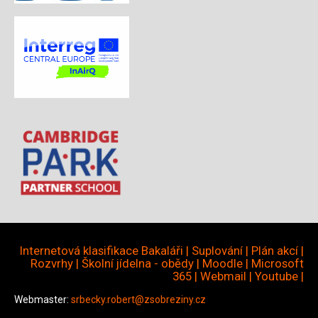
Internetová klasifikace Bakaláři
|
Suplování
|
Plán akcí
|
Rozvrhy
|
Školní jídelna - obědy
|
Moodle
|
Microsoft
365
|
Webmail
|
Youtube
|
Webmaster:
srbecky.robert@zsobreziny.cz