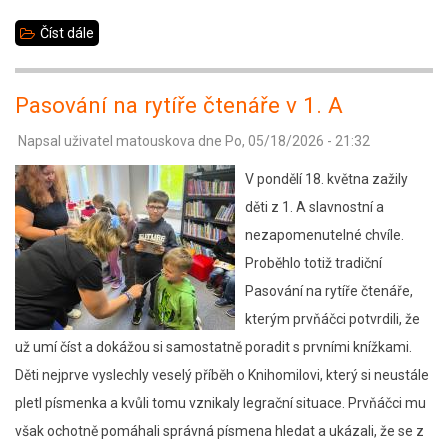
Číst dále
about
1.
den
Pasování na rytíře čtenáře v 1. A
cykloturistického
Napsal uživatel
matouskova
dne
Po, 05/18/2026 - 21:32
kurzu
6.C
V pondělí 18. května zažily
v
děti z 1. A slavnostní a
Řásné
nezapomenutelné chvíle.
Proběhlo totiž tradiční
Pasování na rytíře čtenáře,
kterým prvňáčci potvrdili, že
už umí číst a dokážou si samostatně poradit s prvními knížkami.
Děti nejprve vyslechly veselý příběh o Knihomilovi, který si neustále
pletl písmenka a kvůli tomu vznikaly legrační situace. Prvňáčci mu
však ochotně pomáhali správná písmena hledat a ukázali, že se z