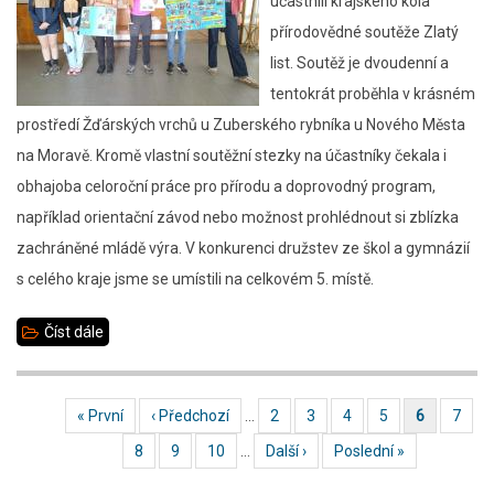
účastnili krajského kola
přírodovědné soutěže Zlatý
list. Soutěž je dvoudenní a
tentokrát proběhla v krásném
prostředí Žďárských vrchů u Zuberského rybníka u Nového Města
na Moravě. Kromě vlastní soutěžní stezky na účastníky čekala i
obhajoba celoroční práce pro přírodu a doprovodný program,
například orientační závod nebo možnost prohlédnout si zblízka
zachráněné mládě výra. V konkurenci družstev ze škol a gymnázií
s celého kraje jsme se umístili na celkovém 5. místě.
Číst dále
about
Zlatý
list
First page
« První
Předchozí stránka
‹ Předchozí
…
Stránka
2
Stránka
3
Stránka
4
Stránka
5
Aktuální stránka
6
Strán
7
Pagination
Stránka
8
Stránka
9
Stránka
10
…
Následující stránka
Další ›
Poslední stránka
Poslední »