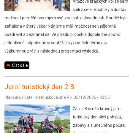
Vítězové krajských kol se sem
sjeli z celé republiky a dostali
možnost poměřit navzájem své znalosti a dovednosti. Soutěž byla
zahájena v úterý večer, kdy jsme měli možnost se vzájemně
pozdravit a seznámit se. Ve středu proběhla dopoledne soutěž
jednotlivců, odpoledne si soutěžící vyzkoušeli i týmovou
výzkumnou práci s následnou prezentací výsledků.
Číst dále
about
Geologická
olympiáda
Jarní turistický den 2.B
Napsal uživatel
matouskova
dne
Po, 05/18/2026 - 20:55
Žáci 2.B si užili krásný jarní
turistický den plný pohybu,
zábavy a slunečného počasí.