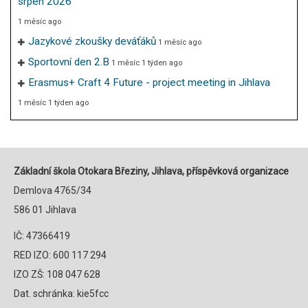
srpen 2026
1 měsíc ago
Jazykové zkoušky deváťáků
1 měsíc ago
Sportovní den 2.B
1 měsíc 1 týden ago
Erasmus+ Craft 4 Future - project meeting in Jihlava
1 měsíc 1 týden ago
Základní škola Otokara Březiny, Jihlava, příspěvková organizace
Demlova 4765/34
586 01 Jihlava
IČ: 47366419
RED IZO: 600 117 294
IZO ZŠ: 108 047 628
Dat. schránka: kie5fcc