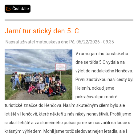
Číst dále
about
Slováci
v
Jarní turistický den 5. C
Jihlavě
Napsal uživatel
matouskova
dne
Pá, 05/22/2026 - 09:35
V rámci jarního turistického
dne se třída 5.C vydala na
výlet do nedalekého Henčova.
První zastávkou naší cesty byl
Helenín, odkud jsme
pokračovali po modré
turistické značce do Henčova. Naším skutečným cílem bylo ale
letiště v Henčově, které někteří z nás nikdy nenavštívili. Prošli jsme
si okolí letiště a za slunečného počasí jsme se nasvačili na louce s
krásným výhledem. Mohli jsme totiž sledovat nejen letadla, ale i