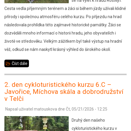
se na výlet k hradu Roštejn.
Cesta vedla příjemným terénem a žáci si během jízdy užívali klidné
přírody i společnou atmosféru celého kurzu. Po příjezdu na hrad
následovala prohlídka této zajímavé historické památky. Žáci se
dozvěděli mnoho informací o historii hradu, jeho obyvatelích i
životě ve středověku. Velkým zážitkem byl také výstup na hradní
věž, odkud se nám naskytl krásný výhled do širokého okolí.
Číst dále
about
3.
den
2. den cykloturistického kurzu 6.C –
cykloturistického
Javořice, Míchova skála a dobrodružství
kurzu
v Telči
6.C
Napsal uživatel
matouskova
dne
Čt, 05/21/2026 - 12:25
–
Druhý den našeho
Roštejn,
cykloturistického kurzu v
sportovní