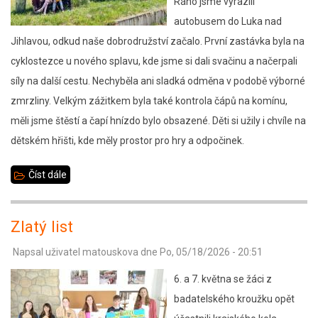
Ráno jsme vyrazili
autobusem do Luka nad
Jihlavou, odkud naše dobrodružství začalo. První zastávka byla na
cyklostezce u nového splavu, kde jsme si dali svačinu a načerpali
síly na další cestu. Nechyběla ani sladká odměna v podobě výborné
zmrzliny. Velkým zážitkem byla také kontrola čápů na komínu,
měli jsme štěstí a čapí hnízdo bylo obsazené. Děti si užily i chvíle na
dětském hřišti, kde měly prostor pro hry a odpočinek.
Číst dále
about
Jarní
turistický
Zlatý list
den
Napsal uživatel
matouskova
dne
Po, 05/18/2026 - 20:51
2.B
6. a 7. května se žáci z
badatelského kroužku opět