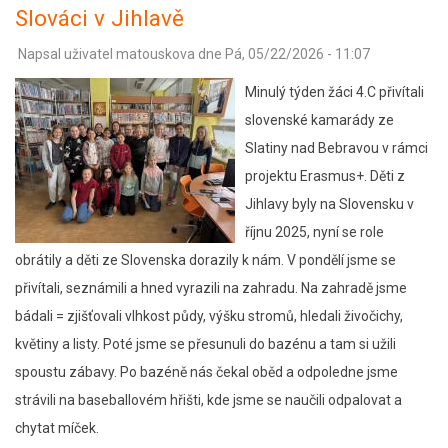
Slováci v Jihlavě
Napsal uživatel
matouskova
dne
Pá, 05/22/2026 - 11:07
Minulý týden žáci 4.C přivítali
slovenské kamarády ze
Slatiny nad Bebravou v rámci
projektu Erasmus+. Děti z
Jihlavy byly na Slovensku v
říjnu 2025, nyní se role
obrátily a děti ze Slovenska dorazily k nám. V pondělí jsme se
přivítali, seznámili a hned vyrazili na zahradu. Na zahradě jsme
bádali = zjišťovali vlhkost půdy, výšku stromů, hledali živočichy,
květiny a listy. Poté jsme se přesunuli do bazénu a tam si užili
spoustu zábavy. Po bazéně nás čekal oběd a odpoledne jsme
strávili na baseballovém hřišti, kde jsme se naučili odpalovat a
chytat míček.