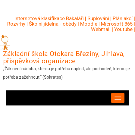
Přejít
k
Internetová klasifikace Bakaláři
|
Suplování
|
Plán akcí
|
hlavnímu
Rozvrhy
|
Školní jídelna - obědy
|
Moodle
|
Microsoft 365
|
Webmail
|
Youtube
|
obsahu
Základní škola Otokara Březiny, Jihlava,
příspěvková organizace
„Žák není nádoba, kterou je potřeba naplnit, ale pochodeň, kterou je
potřeba zažehnout.“ (Sokrates)
HLAVNÍ
NAVIGACE