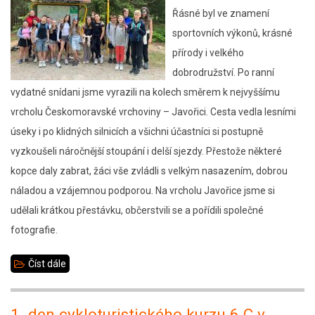
Řásné byl ve znamení
výzvy
sportovních výkonů, krásné
a
přírody i velkého
stezka
dobrodružství. Po ranní
odvahy
vydatné snídani jsme vyrazili na kolech směrem k nejvyššímu
vrcholu Českomoravské vrchoviny – Javořici. Cesta vedla lesními
úseky i po klidných silnicích a všichni účastníci si postupně
vyzkoušeli náročnější stoupání i delší sjezdy. Přestože některé
kopce daly zabrat, žáci vše zvládli s velkým nasazením, dobrou
náladou a vzájemnou podporou. Na vrcholu Javořice jsme si
udělali krátkou přestávku, občerstvili se a pořídili společné
fotografie.
Číst dále
about
2.
den
1. den cykloturistického kurzu 6.C v