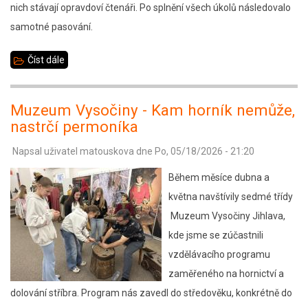
nich stávají opravdoví čtenáři. Po splnění všech úkolů následovalo
samotné pasování.
Číst dále
about
Pasování
na
Muzeum Vysočiny - Kam horník nemůže,
rytíře
nastrčí permoníka
čtenáře
Napsal uživatel
matouskova
dne
Po, 05/18/2026 - 21:20
v
1.
Během měsíce dubna a
A
května navštívily sedmé třídy
Muzeum Vysočiny Jihlava,
kde jsme se zúčastnili
vzdělávacího programu
zaměřeného na hornictví a
dolování stříbra. Program nás zavedl do středověku, konkrétně do