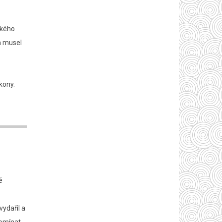
ckého
ch musel
kony.
é
vydařil a