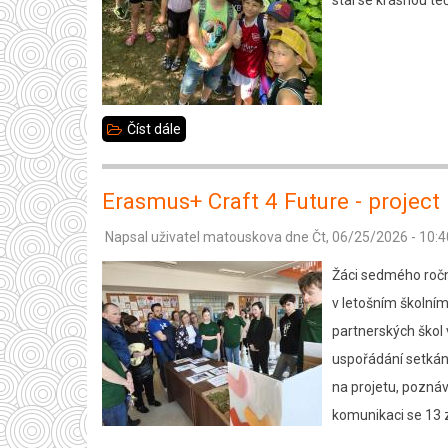
stal se krásnou t
Číst dále
about
Sportovní
den
Erasmus+ Craft 4 Future - project
2.B
Napsal uživatel
matouskova
dne
Čt, 06/25/2026 - 10:4
Žáci sedmého roční
v letošním školním
partnerských škol 
uspořádání setkání 
na projetu, poznáv
komunikaci se 13 z