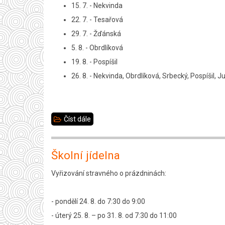
15. 7. - Nekvinda
22. 7. - Tesařová
29. 7. - Žďánská
5. 8. - Obrdlíková
19. 8. - Pospíšil
26. 8. - Nekvinda, Obrdlíková, Srbecký, Pospíšil, 
Číst dále
about
Služby
vedení
Školní jídelna
školy
Vyřizování stravného o prázdninách:
o
letních
- pondělí 24. 8. do 7:30 do 9:00
prázdninách
- úterý 25. 8. – po 31. 8. od 7:30 do 11:00
–