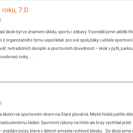
 roku, 7.D
1
ší škole byl ve znamení úklidu, sportu i zábavy. V pondělí jsme uklidili tří
ci z organizačního týmu uspořádali pro své spolužáky i učitele sportovní
višť netradičních disciplín a sportovních dovedností – skok v pytli, parko
 posilovací cviky,…..
5
la školní rok sportovním dnem na Staré plovárně. Místní hřiště patřilo d
aslouženému řádění. Sportovní výkony na hřišti ale brzy vystřídal ještě
 – pojídání pizzy, která v dětech zmizela rychlostí blesku. Do školy jsme 