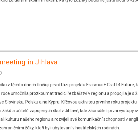
ečkou za dalším školním rokem. Na tyto zážitky budeme ještě dlouho vzp
 meeting in Jihlava
0
ku v těchto dnech finišují první fázi projektu Erasmus+ Craft 4 Future, k
 roce umožnila prozkoumat tradici řezbářství v regionu a propojila je s 
ve Slovinsku, Polsku a na Kypru. Klíčovou aktivitou prvního roku projektu
žáků a učitelů zapojených škol v Jihlavě, kde žáci sdíleli první výstupy 
ali kulturu našeho regionu a rozvíjeli své komunikační schopnosti v anglič
ahraničními žáky, kteří byli ubytovaní v hostitelských rodinách.