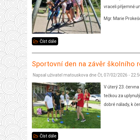
vraceli příjemně u
Mgr. Marie Prokeš
Číst dále
about
Stará
plovárna
Sportovní den na závěr školního 
2.C
Napsal uživatel
matouskova
dne
Čt, 07/02/2026 - 22:5
V úterý 23. června
tečkou za uplynul
dobré nálady, k če
Číst dále
about