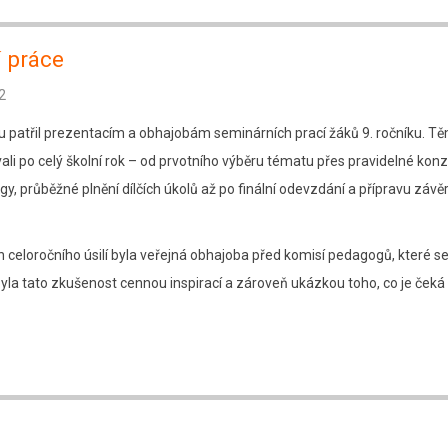
í práce
2
u patřil prezentacím a obhajobám seminárních prací žáků 9. ročníku. T
i po celý školní rok – od prvotního výběru tématu přes pravidelné konz
, průběžné plnění dílčích úkolů až po finální odevzdání a přípravu záv
h celoročního úsilí byla veřejná obhajoba před komisí pedagogů, které s
 byla tato zkušenost cennou inspirací a zároveň ukázkou toho, co je čeká