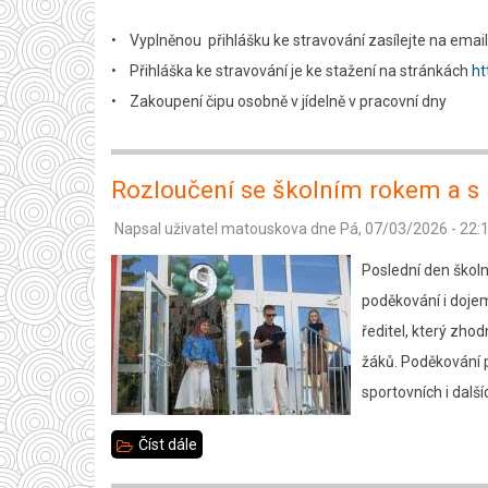
červenec,
• Vyplněnou přihlášku ke stravování zasílejte na email 
srpen
• Přihláška ke stravování je ke stažení na stránkách
ht
2026
• Zakoupení čipu osobně v jídelně v pracovní dny
Rozloučení se školním rokem a s
Napsal uživatel
matouskova
dne
Pá, 07/03/2026 - 22:
Poslední den školn
poděkování i doje
ředitel, který zho
žáků. Poděkování p
sportovních i další
Číst dále
about
Rozloučení