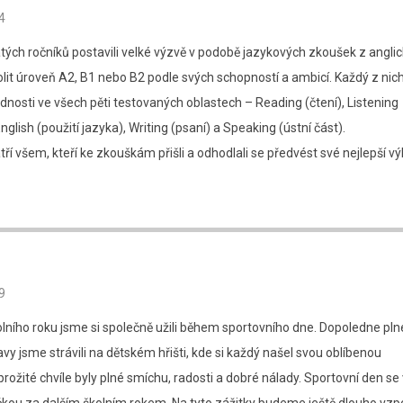
4
vátých ročníků postavili velké výzvě v podobě jazykových zkoušek z angli
volit úroveň A2, B1 nebo B2 podle svých schopností a ambicí. Každý z ni
nosti ve všech pěti testovaných oblastech – Reading (čtení), Listening
nglish (použití jazyka), Writing (psaní) a Speaking (ústní část).
tří všem, kteří ke zkouškám přišli a odhodlali se předvést své nejlepší vý
9
kolního roku jsme si společně užili během sportovního dne. Dopoledne pln
vy jsme strávili na dětském hřišti, kde si každý našel svou oblíbenou
prožité chvíle byly plné smíchu, radosti a dobré nálady. Sportovní den se 