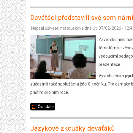
Sportovní
den
Deváťáci představili své seminárn
na
Napsal uživatel
matouskova
dne
Čt, 07/02/2026 - 12:4
závěr
školního
Závěr školního rok
roku
tématům se věnoval
vedoucími pedagogy
prezentace.
Vyvrcholením jejic
zúčastnili také spolužáci a žáci 8. ročníku. Pro osmáky
příštím školním roce.
Číst dále
about
Deváťáci
představili
Jazykové zkoušky deváťáků
své