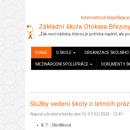
Přejít
k
Internetová klasifikace
hlavnímu
Základní škola Otokara Březiny
obsahu
„Žák není nádoba, kterou je potřeba naplnit, ale 
HLAVNÍ
DOMŮ
O ŠKOLE
ORGANIZACE ŠKOLNÍHO
NAVIGACE
MEZINÁRODNÍ SPOLUPRÁCE
DOKUMENTY Š
Služby vedení školy o letních prá
Napsal uživatel
srbecky
dne
Čt, 07/02/2026 - 12:41
8. 7. - Obrdlíková