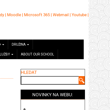
ědy
|
Moodle
|
Microsoft 365
|
Webmail
|
Youtube
|
+
DRUŽINA
SLUŽBY
ABOUT OUR SCHOOL
HLEDAT
Hledat
NOVINKY NA WEBU: