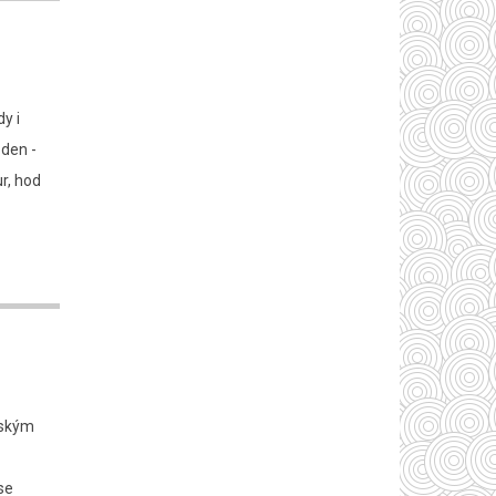
dy i
 den -
ur, hod
ětským
se