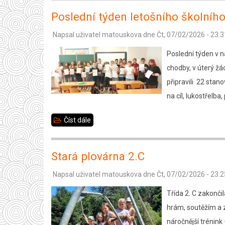
se
Poslední týden letošního školního
školním
Napsal uživatel
matouskova
dne
Čt, 07/02/2026 - 23:3
rokem
a
Poslední týden v na
s
chodby, v úterý žá
našimi
připravili 22 stano
deváťáky
na cíl, lukostřelba,
Číst dále
about
Poslední
týden
Stará plovárna 2.C
letošního
Napsal uživatel
matouskova
dne
Čt, 07/02/2026 - 23:2
školního
roku,
Třída 2. C zakonči
7.D
hrám, soutěžím a z
náročnější trénink