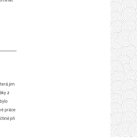
omínat.
terá jim
žáky z
 bylo
své práce
tině při