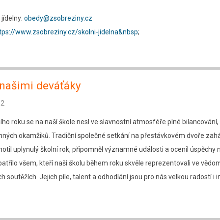
jídelny:
obedy@zsobreziny.cz
tps://www.zsobreziny.cz/skolni-jidelna&nbsp
;
 našimi deváťáky
12
ího roku se na naší škole nesl ve slavnostní atmosféře plné bilancování,
mných okamžiků. Tradiční společné setkání na přestávkovém dvoře zaháj
dnotil uplynulý školní rok, připomněl významné události a ocenil úspěchy 
atřilo všem, kteří naši školu během roku skvěle reprezentovali ve vědo
ch soutěžích. Jejich píle, talent a odhodlání jsou pro nás velkou radostí i i