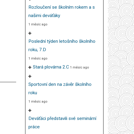
Rozloučení se školním rokem a s
našimi deváťáky
1 měsíc ago
Poslední týden letošního školního
roku, 7.D
1 měsíc ago
Stará plovárna 2.C
1 měsíc ago
Sportovní den na závěr školního
roku
1 měsíc ago
Deváťáci představili své seminární
práce