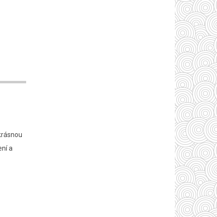
 krásnou
ní a