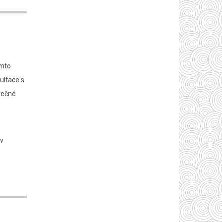
ěmto
ultace s
ěrečné
e
 v