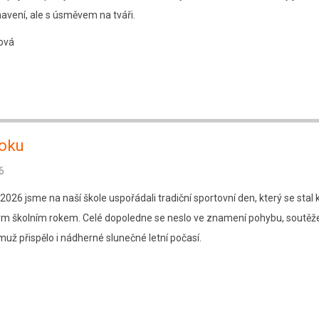
navení, ale s úsměvem na tváři.
ová
roku
6
 2026 jsme na naší škole uspořádali tradiční sportovní den, který se stal
ým školním rokem. Celé dopoledne se neslo ve znamení pohybu, soutěže
muž přispělo i nádherné slunečné letní počasí.