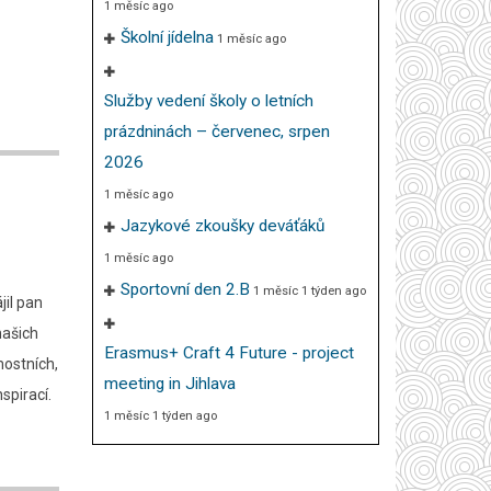
1 měsíc ago
Školní jídelna
1 měsíc ago
Služby vedení školy o letních
prázdninách – červenec, srpen
2026
1 měsíc ago
Jazykové zkoušky deváťáků
1 měsíc ago
Sportovní den 2.B
1 měsíc 1 týden ago
il pan
našich
Erasmus+ Craft 4 Future - project
mostních,
meeting in Jihlava
nspirací.
1 měsíc 1 týden ago