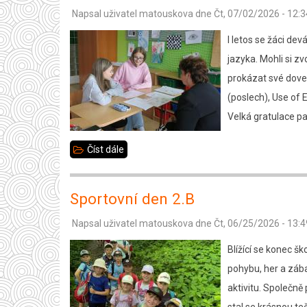
Napsal uživatel
matouskova
dne
Čt, 07/02/2026 - 12:3
seminární
práce
I letos se žáci de
jazyka. Mohli si z
prokázat své doved
(poslech), Use of E
Velká gratulace pa
Číst dále
about
Jazykové
zkoušky
Sportovní den 2.B
deváťáků
Napsal uživatel
matouskova
dne
Čt, 06/25/2026 - 13:4
Blížící se konec š
pohybu, her a zába
aktivitu. Společně 