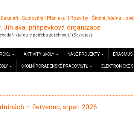
 Bakaláři
|
Suplování
|
Plán akcí
|
Rozvrhy
|
Školní jídelna - ob
, Jihlava, příspěvková organizace
pochodeň, kterou je potřeba zažehnout.“ (Sokrates)
 ROKU
AKTIVITY ŠKOLY
NAŠE PROJEKTY
ERASMUS
KOLY
ŠKOLNÍ PORADENSKÉ PRACOVIŠTĚ
ELEKTRONICKÉ 
zdninách – červenec, srpen 2026