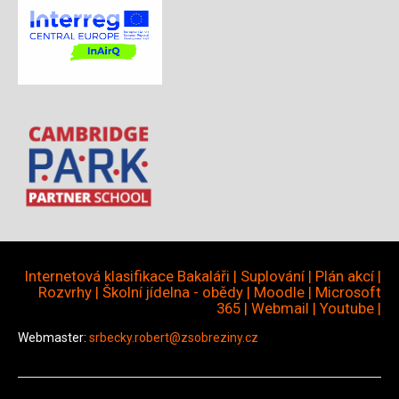
Internetová klasifikace Bakaláři
|
Suplování
|
Plán akcí
|
Rozvrhy
|
Školní jídelna - obědy
|
Moodle
|
Microsoft
365
|
Webmail
|
Youtube
|
Webmaster:
srbecky.robert@zsobreziny.cz