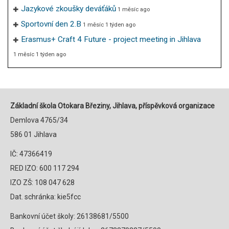
Jazykové zkoušky deváťáků
1 měsíc ago
Sportovní den 2.B
1 měsíc 1 týden ago
Erasmus+ Craft 4 Future - project meeting in Jihlava
1 měsíc 1 týden ago
Základní škola Otokara Březiny, Jihlava, příspěvková organizace
Demlova 4765/34
586 01 Jihlava
IČ: 47366419
RED IZO: 600 117 294
IZO ZŠ: 108 047 628
Dat. schránka: kie5fcc
Bankovní účet školy: 26138681/5500