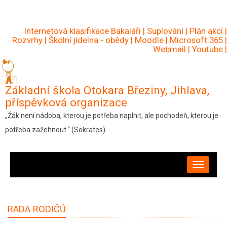
Přejít
k
Internetová klasifikace Bakaláři
|
Suplování
|
Plán akcí
|
hlavnímu
Rozvrhy
|
Školní jídelna - obědy
|
Moodle
|
Microsoft 365
|
Webmail
|
Youtube
|
obsahu
Základní škola Otokara Březiny, Jihlava,
příspěvková organizace
„Žák není nádoba, kterou je potřeba naplnit, ale pochodeň, kterou je
potřeba zažehnout.“ (Sokrates)
HLAVNÍ
NAVIGACE
RADA RODIČŮ