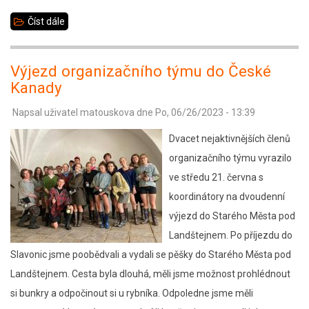
Číst dále
about
ZD
Telč
Výjezd organizačního týmu do České
a
Kanady
Sedlejov
Napsal uživatel
matouskova
dne
Po, 06/26/2023 - 13:39
Dvacet nejaktivnějších členů
organizačního týmu vyrazilo
ve středu 21. června s
koordinátory na dvoudenní
výjezd do Starého Města pod
Landštejnem. Po příjezdu do
Slavonic jsme poobědvali a vydali se pěšky do Starého Města pod
Landštejnem. Cesta byla dlouhá, měli jsme možnost prohlédnout
si bunkry a odpočinout si u rybníka. Odpoledne jsme měli