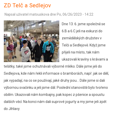
lyrochvost
ZD Telč a Sedlejov
Napsal uživatel
matouskova
dne
Po, 06/26/2023 - 14:22
Dne 13. 6. jsme společně se
6.B a 6.C jeli na exkurzi do
zemědělských družstev v
Telči a Sedlejově. Když jsme
přijeli na místo, tak nám
ukazovali kravíny s krávami a
telátky, také jsme ochutnávali výborné mléko. Dále jsme jeli do
Sedlejova, kde nám řekli informace o bramborách, např. jak se dělí,
jak vypadají, na co se používají, jaké druhy jsou… Dále jsme si dali
výbornou svačinku a jeli jsme dál. Poslední stanoviště bylo tvořeno
obilím. Ukazovali nám kombajny, pak kopec z pšenice a spoustu
dalších věcí. Na konci nám dali suprové jogurty a my jsme jeli zpět
do Jihlavy.