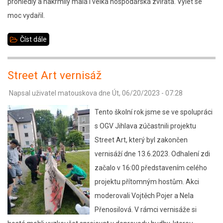
prohlédly a nakrmily malá i velká hospodářská zvířata. Výlet se
moc vydařil.
Číst dále
about
Výlet
1.C
Street Art vernisáž
-
Napsal uživatel
matouskova
dne
Út, 06/20/2023 - 07:28
Zašovice
Tento školní rok jsme se ve spolupráci
s OGV Jihlava zúčastnili projektu
Street Art, který byl zakončen
vernisáží dne 13.6.2023. Odhalení zdi
začalo v 16:00 představením celého
projektu přítomným hostům. Akci
moderovali Vojtěch Pojer a Nela
Přenosilová. V rámci vernisáže si