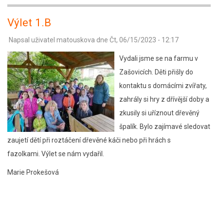
Odpadá
kroužek
Výlet 1.B
flétny
Napsal uživatel
matouskova
dne
Čt, 06/15/2023 - 12:17
a
pohybových
Vydali jsme se na farmu v
her.
Zašovicích. Děti přišly do
kontaktu s domácími zvířaty,
zahrály si hry z dřívější doby a
zkusily si uříznout dřevěný
špalík. Bylo zajímavé sledovat
zaujetí dětí při roztáčení dřevěné káči nebo při hrách s
fazolkami. Výlet se nám vydařil.
Marie Prokešová