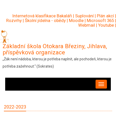
Přejít
k
Internetová klasifikace Bakaláři
|
Suplování
|
Plán akcí
|
hlavnímu
Rozvrhy
|
Školní jídelna - obědy
|
Moodle
|
Microsoft 365
|
Webmail
|
Youtube
|
obsahu
Základní škola Otokara Březiny, Jihlava,
příspěvková organizace
„Žák není nádoba, kterou je potřeba naplnit, ale pochodeň, kterou je
potřeba zažehnout.“ (Sokrates)
HLAVNÍ
NAVIGACE
2022-2023