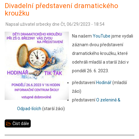
Divadelní představení dramatického
kroužku
Napsal uživatel
srbecky
dne
Čt, 06/29/2023 - 18:54
Na našem
YouTube
jsme vydali
záznam dvou představení
dramatického kroužku, které
odehráli mladší a starší žáci v
pondělí 26. 6. 2023.
představení
Hodinář
(mladší
žáci)
představení
O zelenině &
Odpad-lících
(starší žáci)
Číst dále
about
Divadelní