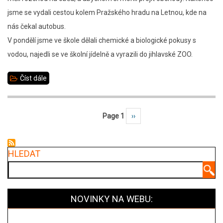
jsme se vydali cestou kolem Pražského hradu na Letnou, kde na
nás čekal autobus.
V pondělí jsme ve škole dělali chemické a biologické pokusy s
vodou, najedli se ve školní jídelně a vyrazili do jihlavské ZOO.
Číst dále
about
Waterproject
2023
Page 1
Následující stránka
››
Pagination
HLEDAT
Hledat
NOVINKY NA WEBU: