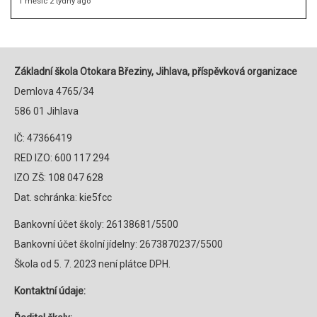
1 měsíc 2 týdny ago
Základní škola Otokara Březiny, Jihlava, příspěvková organizace
Demlova 4765/34
586 01 Jihlava
IČ: 47366419
RED IZO: 600 117 294
IZO ZŠ: 108 047 628
Dat. schránka: kie5fcc
Bankovní účet školy: 26138681/5500
Bankovní účet školní jídelny: 2673870237/5500
Škola od 5. 7. 2023 není plátce DPH.
Kontaktní údaje: