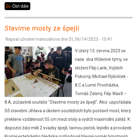
Číst dále
about
Výlet
1.B
Stavíme mosty ze špejlí
Napsal uživatel
matouskova
dne
St, 06/14/2023 - 10:41
V úterý 13. června 2023 se
naše dva tříčlenné týmy, ve
složení Filip Lank, Vojtěch
Pokorný, Michael Rybníček -
8.C a Lumír Procházka,
Tomáš Zelený, Filip Wastl –
8.A, zúčastnili soutěže "Stavíme mosty ze špejlí". Akci uspořádala
SŠ stavební Jihlava a úkolem soutěžících bylo postavit most, který
překlene vzdálenost 55 cm mezi stoly a vydrží maximální zátěž. K
dispozici žáci měli 2 svazky špejlí, tavnou pistoli, lepidlo a provázek.
Kromě estetického hlediska rozhodoval hlavně poměr hmotnosti