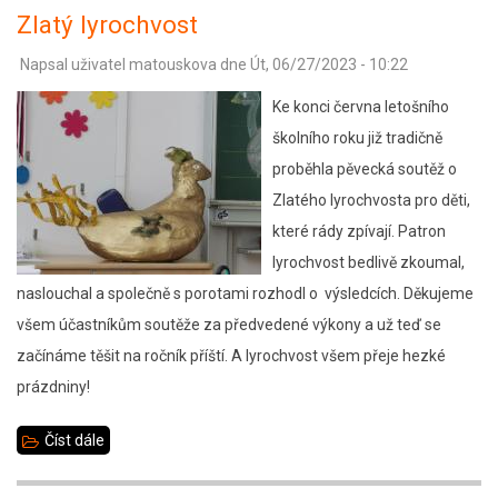
představení
Zlatý lyrochvost
dramatického
Napsal uživatel
matouskova
dne
Út, 06/27/2023 - 10:22
kroužku
Ke konci června letošního
školního roku již tradičně
proběhla pěvecká soutěž o
Zlatého lyrochvosta pro děti,
které rády zpívají. Patron
lyrochvost bedlivě zkoumal,
naslouchal a společně s porotami rozhodl o výsledcích. Děkujeme
všem účastníkům soutěže za předvedené výkony a už teď se
začínáme těšit na ročník příští. A lyrochvost všem přeje hezké
prázdniny!
Číst dále
about
Zlatý