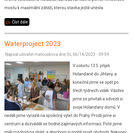
mostu k maximální zátěži, kterou stavba ještě unesla.
Číst dále
about
Stavíme
mosty
Waterproject 2023
ze
Napsal uživatel
matouskova
dne
St, 06/14/2023 - 09:59
špejlí
V sobotu 13.5. přijeli
Holanďané do Jihlavy, a
konečně jsme se opět po
třech týdnech viděli. Všichni
jsme se přivítali a odvezli si
svoje Holanďany domů. V
neděli jsme vyrazili na společný výlet do Prahy. Prošli jsme si
centrum a dozvěděli se hodně zajímavých informací. Poté jsme
měli rozchod na oběd, a abychom si mohli projít obchody. Nakonec