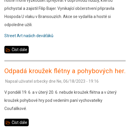
hosté mohli vyzkoušet sprejovat v doprovodu hudby, kterou
přichystal a zajistil Filip Bajer. Vynikající občerstvení připravila
Hospoda U vlaku v Bransouzích. Akce se vydařila a hosté si
odpoledne užili.
Street Art našich deváťáků
Číst dále
about
Street
Art
Odpadá kroužek flétny a pohybových her.
vernisáž
Napsal uživatel
srbecky
dne
Ne, 06/18/2023 - 19:16
V pondělí 19. 6. a v úterý 20. 6. nebude kroužek flétna a v úterý
kroužek pohybové hry pod vedením paní vychovatelky
Coufalíkové.
Číst dále
about