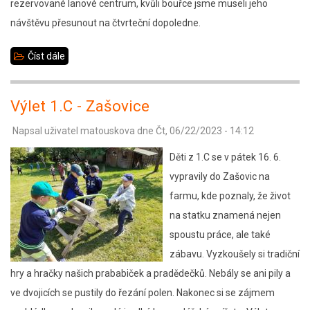
rezervované lanové centrum, kvůli bouřce jsme museli jeho
návštěvu přesunout na čtvrteční dopoledne.
Číst dále
about
Výjezd
organizačního
Výlet 1.C - Zašovice
týmu
Napsal uživatel
matouskova
dne
Čt, 06/22/2023 - 14:12
do
České
Děti z 1.C se v pátek 16. 6.
Kanady
vypravily do Zašovic na
farmu, kde poznaly, že život
na statku znamená nejen
spoustu práce, ale také
zábavu. Vyzkoušely si tradiční
hry a hračky našich prababiček a pradědečků. Nebály se ani pily a
ve dvojicích se pustily do řezání polen. Nakonec si se zájmem