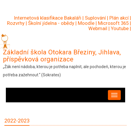
Přejít
k
Internetová klasifikace Bakaláři
|
Suplování
|
Plán akcí
|
hlavnímu
Rozvrhy
|
Školní jídelna - obědy
|
Moodle
|
Microsoft 365
|
Webmail
|
Youtube
|
obsahu
Základní škola Otokara Březiny, Jihlava,
příspěvková organizace
„Žák není nádoba, kterou je potřeba naplnit, ale pochodeň, kterou je
potřeba zažehnout.“ (Sokrates)
HLAVNÍ
NAVIGACE
2022-2023