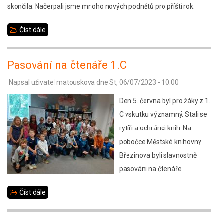
skončila. Načerpali jsme mnoho nových podnětů pro příští rok.
Číst dále
about
Schůzka
školních
Pasování na čtenáře 1.C
parlamentů
Napsal uživatel
matouskova
dne
St, 06/07/2023 - 10:00
Den 5. června byl pro žáky z 1.
C vskutku významný. Stali se
rytíři a ochránci knih. Na
pobočce Městské knihovny
Březinova byli slavnostně
pasováni na čtenáře.
Číst dále
about
Pasování