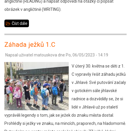
angličtině (READING) a napsat odpovědi na otázky či popsat
obrázek v angličtině (WRITING).
Číst dále
about
Jazykové
zkoušky
Záhada ježků 1.C
pro
Napsal uživatel
matouskova
dne
Po, 06/05/2023 - 14:19
5.
ročník,
V úterý 30. května se děti z 1.
úroveň
C vypravily řešit záhadu ježků
A1
v Jihlavě. Své putování začaly
(dle
v gotickém sále jihlavské
SERR
radnice a dozvěděly se, že si
/
lidé v Jihlavě už po staletí
CEFR)
vyprávěli legendy o tom, jak se ježek do znaku města dostal.
Prohlédly si ježky ve znaku, na mincích, praporech, na hladomorně.