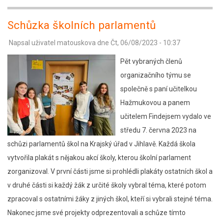
Výprava
za
Schůzka školních parlamentů
dračím
Napsal uživatel
matouskova
dne
Čt, 06/08/2023 - 10:37
vejcem
2.A
Pět vybraných členů
organizačního týmu se
společně s paní učitelkou
Hažmukovou a panem
učitelem Findejsem vydalo ve
středu 7. června 2023 na
schůzi parlamentů škol na Krajský úřad v Jihlavě. Každá škola
vytvořila plakát s nějakou akcí školy, kterou školní parlament
zorganizoval. V první části jsme si prohlédli plakáty ostatních škol a
v druhé části si každý žák z určité školy vybral téma, které potom
zpracoval s ostatními žáky z jiných škol, kteří si vybrali stejné téma.
Nakonec jsme své projekty odprezentovali a schůze tímto