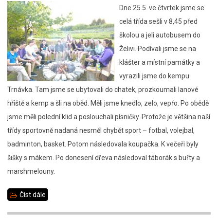
Dne 25.5. ve čtvrtek jsme se
celá třída sešli v 8,45 před
školou a jeli autobusem do
Želivi. Podívali jsme se na
klášter a místní památky a
vyrazili jsme do kempu
Trnávka. Tam jsme se ubytovali do chatek, prozkoumali lanové
hřiště a kemp a šli na oběd. Měli jsme knedlo, zelo, vepřo. Po obědě
jsme měli polední klid a poslouchali písničky. Protože je většina naší
třídy sportovně nadaná nesměl chybět sport – fotbal, volejbal,
badminton, basket. Potom následovala koupačka. K večeři byly
šišky s mákem. Po donesení dřeva následoval táborák s buřty a
marshmelouny.
Číst dále
about
Školní