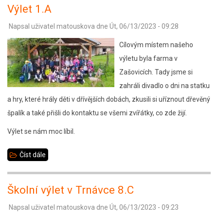
Výlet 1.A
Napsal uživatel
matouskova
dne
Út, 06/13/2023 - 09:28
Cílovým místem našeho
výletu byla farma v
Zašovicích. Tady jsme si
zahráli divadlo o dni na statku
a hry, které hrály děti v dřívějších dobách, zkusili si uříznout dřevěný
špalík a také přišli do kontaktu se všemi zvířátky, co zde žijí.
Výlet se nám moc líbil.
Číst dále
about
Výlet
1.A
Školní výlet v Trnávce 8.C
Napsal uživatel
matouskova
dne
Út, 06/13/2023 - 09:23