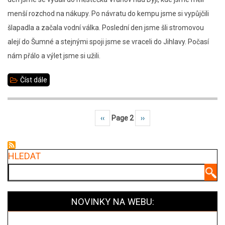
menší rozchod na nákupy. Po návratu do kempu jsme si vypůjčili
šlapadla a začala vodní válka. Poslední den jsme šli stromovou
alejí do Šumné a stejnými spoji jsme se vraceli do Jihlavy. Počasí
nám přálo a výlet jsme si užili.
Číst dále
about
Školní
výlet
Předchozí stránka
‹‹
Page 2
Následující stránka
››
Pagination
na
Vranovskou
pláž
HLEDAT
9.C
Hledat
NOVINKY NA WEBU: