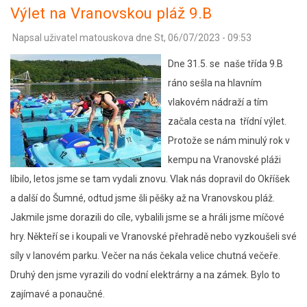
na
Výlet na Vranovskou pláž 9.B
čtenáře
Napsal uživatel
matouskova
dne
St, 06/07/2023 - 09:53
1.C
Dne 31.5. se naše třída 9.B
ráno sešla na hlavním
vlakovém nádraží a tím
začala cesta na třídní výlet.
Protože se nám minulý rok v
kempu na Vranovské pláži
líbilo, letos jsme se tam vydali znovu. Vlak nás dopravil do Okříšek
a další do Šumné, odtud jsme šli pěšky až na Vranovskou pláž.
Jakmile jsme dorazili do cíle, vybalili jsme se a hráli jsme míčové
hry. Někteří se i koupali ve Vranovské přehradě nebo vyzkoušeli své
síly v lanovém parku. Večer na nás čekala velice chutná večeře.
Druhý den jsme vyrazili do vodní elektrárny a na zámek. Bylo to
zajímavé a ponaučné.