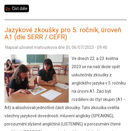
Číst dále
about
Výlet
na
Jazykové zkoušky pro 5. ročník, úroveň
Vranovskou
A1 (dle SERR / CEFR)
pláž
Napsal uživatel
matouskova
dne
St, 06/07/2023 - 09:40
9.B
Ve dnech 22. a 23. května
2023 se na naší škole opět
uskutečnily zkoušky z
anglického jazyka v 5. ročníku
na úrovni A1. Žáci byli
rozděleni do čtyř skupin (A1 -
A4) a absolvovali jednotlivé části zkoušky. Tato zkouška ověřila
všechny jazykové dovednosti: mluvení anglicky (SPEAKING),
porozumění slyšené angličtině (LISTENING) a porozumění čtené