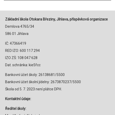
Základní škola Otokara Březiny, Jihlava, příspěvková organizace
Demlova 4765/34
586 01 Jihlava
IČ: 47366419
RED IZO: 600 117 294
IZO ZŠ: 108 047 628
Dat. schránka: kie5fcc
Bankovní účet školy: 26138681/5500
Bankovní účet školní jídelny: 2673870237/5500
Škola od 5. 7. 2023 není plátce DPH.
Kontaktní údaje:
Ředitel školy: