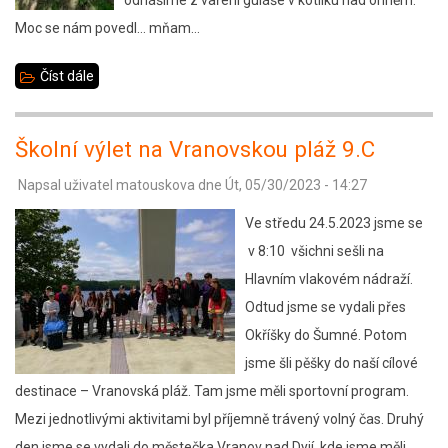
odnášíme z vaření guláše v kotlíku nad ohněm.
Moc se nám povedl… mňam…
Číst dále
about
Kalich
u
Školní výlet na Vranovskou pláž 9.C
Kamenice
Napsal uživatel
matouskova
dne
Út, 05/30/2023 - 14:27
nad
Lipou
Ve středu 24.5.2023 jsme se
5.B
v 8:10 všichni sešli na
Hlavním vlakovém nádraží.
Odtud jsme se vydali přes
Okříšky do Šumné. Potom
jsme šli pěšky do naší cílové
destinace – Vranovská pláž. Tam jsme měli sportovní program.
Mezi jednotlivými aktivitami byl příjemně trávený volný čas. Druhý
den jsme se vydali do městečka Vranov nad Dyjí, kde jsme měli