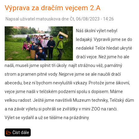
výlet
Výprava za dračím vejcem 2.A
v
Napsal uživatel
matouskova
dne
Čt, 06/08/2023 - 14:26
Trnávce
8.C
Náš školní výlet nebyl
ledajaký. Vypravili jsme se do
nedaleké Telče hledat ukryté
dračí vejce. Než jsme ho ale
našli, museli jsme splnit tři úkoly: najít strážnou věž, památný
strom a pramen pitné vody. Nejprve jsme se ale naučili dračí
abecedu, bez ní bychom nevyluštili vzkazy. Protože jsme šikovní,
vejce jsme našli v telčském podzemí spolu s dopisem. Máme
velkou radost. Ještě jsme navštívili Muzeum techniky, Telčský dům
a na závěr výletu si pohráli se zvířátky v mini ZOO na ranči.
Výlet se vydařil a už se těšíme na prázdniny.
Číst dále
about