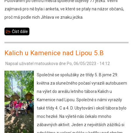
Putováním po centru města společně objevily 77 ježků. Velmi
zajímavá pro ně byla i anketa, ve které se ptaly na názor občanů,
proč má podle nich Jihlava ve znaku ježka.
Číst dále
about
Záhada
ježků
Kalich u Kamenice nad Lipou 5.B
1.C
Napsal uživatel
matouskova
dne
Po, 06/05/2023 - 14:12
Společně se spolužáky ze třídy 5. B jsme 29.
května za slunečného počasí vyrazili autobusem
na výlet do areálu letního tábora Kalich u
Kamenice nad Lipou. Společně s námi vyrazily
také třídy 4. C a 4. D. Ubytování i okolí tábora bylo
moc hezké. Na výletě nás čekalo mnoho
zábavných aktivit. Jeden z největších zážitků si