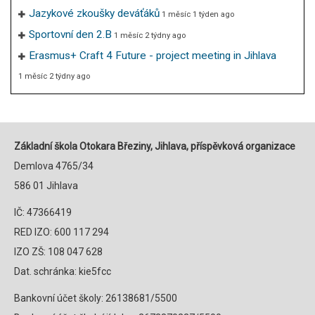
Jazykové zkoušky deváťáků
1 měsíc 1 týden ago
Sportovní den 2.B
1 měsíc 2 týdny ago
Erasmus+ Craft 4 Future - project meeting in Jihlava
1 měsíc 2 týdny ago
Základní škola Otokara Březiny, Jihlava, příspěvková organizace
Demlova 4765/34
586 01 Jihlava
IČ: 47366419
RED IZO: 600 117 294
IZO ZŠ: 108 047 628
Dat. schránka: kie5fcc
Bankovní účet školy: 26138681/5500