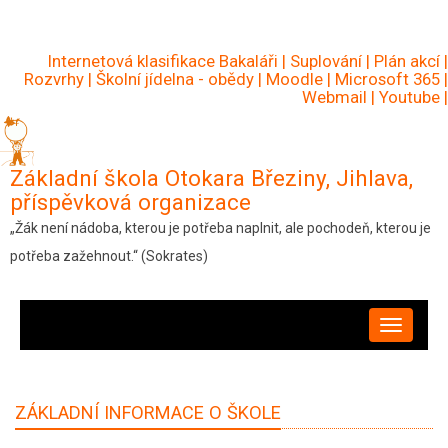
Přejít
k
Internetová klasifikace Bakaláři
|
Suplování
|
Plán akcí
|
hlavnímu
Rozvrhy
|
Školní jídelna - obědy
|
Moodle
|
Microsoft 365
|
Webmail
|
Youtube
|
obsahu
Základní škola Otokara Březiny, Jihlava,
příspěvková organizace
„Žák není nádoba, kterou je potřeba naplnit, ale pochodeň, kterou je
potřeba zažehnout.“ (Sokrates)
HLAVNÍ
NAVIGACE
ZÁKLADNÍ INFORMACE O ŠKOLE