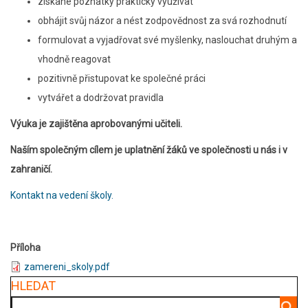
získané poznatky prakticky využívat
obhájit svůj názor a nést zodpovědnost za svá rozhodnutí
formulovat a vyjadřovat své myšlenky, naslouchat druhým a
vhodně reagovat
pozitivně přistupovat ke společné práci
vytvářet a dodržovat pravidla
Výuka je zajištěna aprobovanými učiteli.
Naším společným cílem je uplatnění žáků ve společnosti u nás i v
zahraničí.
Kontakt na vedení školy.
Příloha
zamereni_skoly.pdf
HLEDAT
Hledat