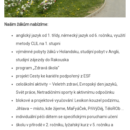
Našim žákům nabízíme:
anglický jazyk od 1. třídy, německý jazyk od 6. ročníku, využití
metody CLIL na 1. stupni
výměnné pobyty žáků v Holandsku, studijní pobyt v Anglii,
studijní zájezdy do Rakouska
program „Zdravá škola“
projekt Cesty ke kariéře podpořený z ESF
celoškolní aktivity – Veletrh zdraví, Evropský den jazyků,
Svět práce, Netradičními sporty k aktivnímu odpočinku
blokové a projektové vyučování: Lexikon kouzel podzimu,
Jihlava – místo, kde žijeme, MaFyáČek, PřiVýDěj, TěloROb …
individuální péči dětem se specifickými poruchami učení
školu v přírodě v 2. ročníku, lyžařský kurz v 5. ročníku a