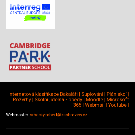
Internetová klasifikace Bakaláři
|
Suplování
|
Plán akcí
|
Rozvrhy
|
Školní jídelna - obědy
|
Moodle
|
Microsoft
365
|
Webmail
|
Youtube
|
Webmaster:
srbecky.robert@zsobreziny.cz