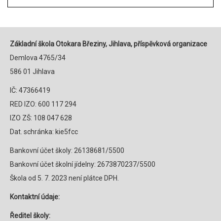
Základní škola Otokara Březiny, Jihlava, příspěvková organizace
Demlova 4765/34
586 01 Jihlava
IČ: 47366419
RED IZO: 600 117 294
IZO ZŠ: 108 047 628
Dat. schránka: kie5fcc
Bankovní účet školy: 26138681/5500
Bankovní účet školní jídelny: 2673870237/5500
Škola od 5. 7. 2023 není plátce DPH.
Kontaktní údaje:
Ředitel školy: