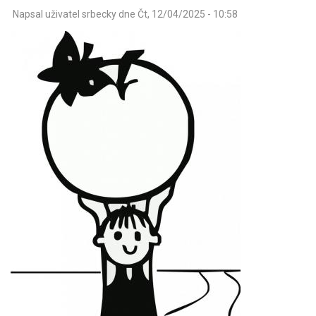
Napsal uživatel
srbecky
dne
Čt, 12/04/2025 - 10:58