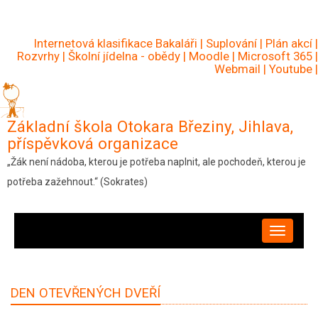
Přejít
k
Internetová klasifikace Bakaláři
|
Suplování
|
Plán akcí
|
hlavnímu
Rozvrhy
|
Školní jídelna - obědy
|
Moodle
|
Microsoft 365
|
Webmail
|
Youtube
|
obsahu
Základní škola Otokara Březiny, Jihlava,
příspěvková organizace
„Žák není nádoba, kterou je potřeba naplnit, ale pochodeň, kterou je
potřeba zažehnout.“ (Sokrates)
HLAVNÍ
NAVIGACE
DEN OTEVŘENÝCH DVEŘÍ