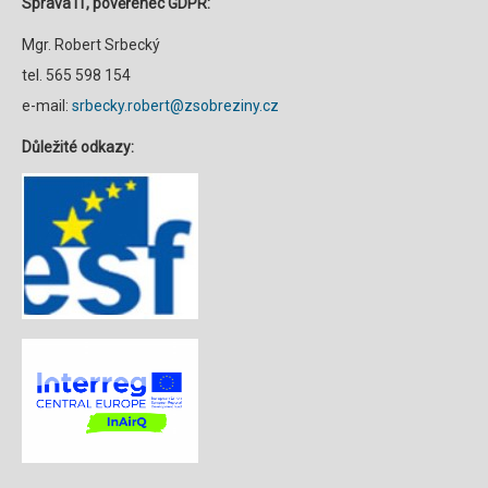
Správa IT, pověřenec GDPR:
Mgr. Robert Srbecký
tel. 565 598 154
e-mail:
srbecky.robert@zsobreziny.cz
Důležité odkazy: