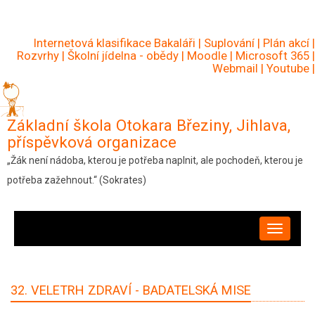
Přejít
k
Internetová klasifikace Bakaláři
|
Suplování
|
Plán akcí
|
hlavnímu
Rozvrhy
|
Školní jídelna - obědy
|
Moodle
|
Microsoft 365
|
Webmail
|
Youtube
|
obsahu
Základní škola Otokara Březiny, Jihlava,
příspěvková organizace
„Žák není nádoba, kterou je potřeba naplnit, ale pochodeň, kterou je
potřeba zažehnout.“ (Sokrates)
HLAVNÍ
NAVIGACE
32. VELETRH ZDRAVÍ - BADATELSKÁ MISE