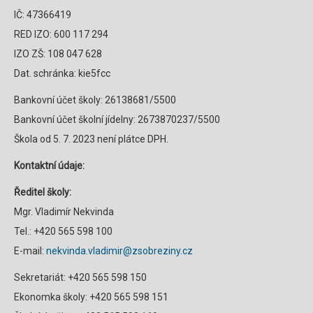
IČ: 47366419
RED IZO: 600 117 294
IZO ZŠ: 108 047 628
Dat. schránka: kie5fcc
Bankovní účet školy: 26138681/5500
Bankovní účet školní jídelny: 2673870237/5500
Škola od 5. 7. 2023 není plátce DPH.
Kontaktní údaje:
Ředitel školy:
Mgr. Vladimír Nekvinda
Tel.: +420 565 598 100
E-mail:
nekvinda.vladimir@zsobreziny.cz
Sekretariát: +420 565 598 150
Ekonomka školy: +420 565 598 151