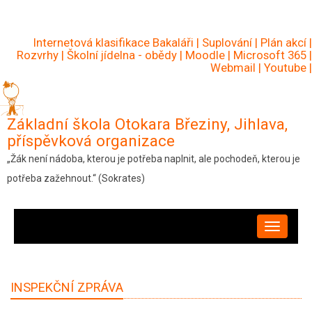
Přejít
k
Internetová klasifikace Bakaláři
|
Suplování
|
Plán akcí
|
hlavnímu
Rozvrhy
|
Školní jídelna - obědy
|
Moodle
|
Microsoft 365
|
Webmail
|
Youtube
|
obsahu
Základní škola Otokara Březiny, Jihlava,
příspěvková organizace
„Žák není nádoba, kterou je potřeba naplnit, ale pochodeň, kterou je
potřeba zažehnout.“ (Sokrates)
HLAVNÍ
NAVIGACE
INSPEKČNÍ ZPRÁVA