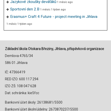
Jazykové zkoušky deváťáků
1 měsíc ago
Sportovní den 2.B
1 měsíc 1 týden ago
Erasmus+ Craft 4 Future - project meeting in Jihlava
1 měsíc 1 týden ago
Základní škola Otokara Březiny, Jihlava, příspěvková organizace
Demlova 4765/34
586 01 Jihlava
IČ: 47366419
RED IZO: 600 117 294
IZO ZŠ: 108 047 628
Dat. schránka: kie5fcc
Bankovní účet školy: 26138681/5500
Bankovní účet školní jídelny: 2673870237/5500