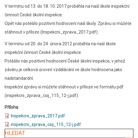
V termínu od 13. do 18. 10. 2017 proběhla na naší škole inspekční
činnost České školní inspekce.
Opět nás potěšilo pozitivní hodnocení naší školy. Zprávu si můžete
stáhnout v příloze (Inspekcni_zprava_2017.pdf).
V termínu od 20. do 24. února 2012 proběhla na naší škole
inspekční činnost České školní inspekce.
Potěšilo nás pozitivní hodnocení České školní inspekce, v jehož
závěru je celková úroveň vzdělávání ve škole hodnocena jako
nadstandardní.
Inspekční zprávu si můžete stáhnout v příloze ve formátu pdf
(inspekcni_zprava_csij_115_12-j.pdf).
Příloha
Inspekcni_zprava_2017.pdf
inspekcni_zprava_csij_115_12-j.pdf
HLEDAT