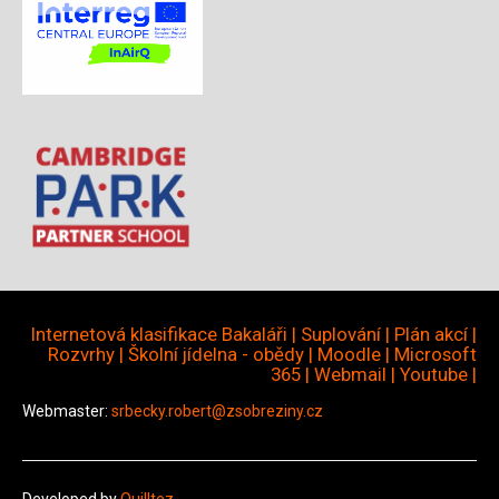
Internetová klasifikace Bakaláři
|
Suplování
|
Plán akcí
|
Rozvrhy
|
Školní jídelna - obědy
|
Moodle
|
Microsoft
365
|
Webmail
|
Youtube
|
Webmaster:
srbecky.robert@zsobreziny.cz