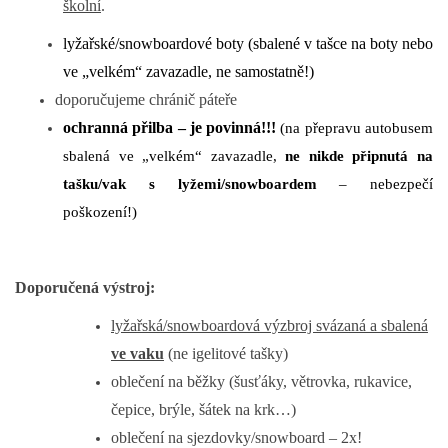
školní
.
lyžařské/snowboardové boty (sbalené v tašce na boty nebo
ve „velkém“ zavazadle, ne samostatně!)
doporučujeme chránič páteře
ochranná přilba – je povinná!!!
(na přepravu autobusem
sbalená ve „velkém“ zavazadle,
ne nikde připnutá na
tašku/vak s lyžemi/snowboardem
– nebezpečí
poškození!)
Doporučená výstroj:
lyžařská/snowboardová výzbroj svázaná a sbalená
ve vaku
(ne igelitové tašky)
oblečení na běžky (šusťáky, větrovka, rukavice,
čepice, brýle, šátek na krk…)
oblečení na sjezdovky/snowboard – 2x!