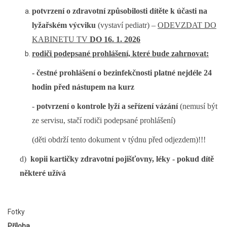
potvrzení o zdravotní způsobilosti dítěte k účasti na
lyžařském výcviku
(vystaví pediatr) –
ODEVZDAT DO
KABINETU TV
DO 16. 1. 2026
rodiči podepsané prohlášení, které bude zahrnovat:
- čestné prohlášení o bezinfekčnosti platné nejdéle 24
hodin před nástupem na kurz
-
potvrzení o kontrole lyží a seřízení vázání
(nemusí být
ze servisu, stačí rodiči podepsané prohlášení)
(děti obdrží tento dokument v týdnu před odjezdem)!!!
d)
kopii kartičky zdravotní pojišťovny, léky - pokud dítě
některé užívá
Fotky
Příloha