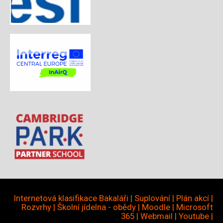
Internetová klasifikace Bakaláři
|
Suplování
|
Plán akcí
|
Rozvrhy
|
Školní jídelna - obědy
|
Moodle
|
Microsoft
365
|
Webmail
|
Youtube
|