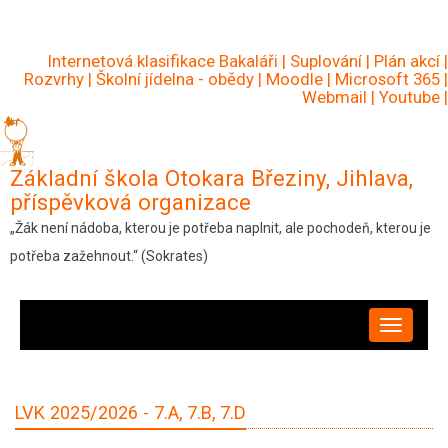
Přejít
k
Internetová klasifikace Bakaláři
|
Suplování
|
Plán akcí
|
hlavnímu
Rozvrhy
|
Školní jídelna - obědy
|
Moodle
|
Microsoft 365
|
Webmail
|
Youtube
|
obsahu
Základní škola Otokara Březiny, Jihlava,
příspěvková organizace
„Žák není nádoba, kterou je potřeba naplnit, ale pochodeň, kterou je
potřeba zažehnout.“ (Sokrates)
HLAVNÍ
NAVIGACE
LVK 2025/2026 - 7.A, 7.B, 7.D