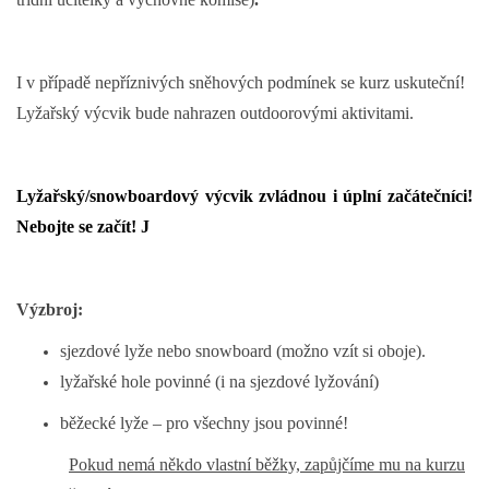
I v případě nepříznivých sněhových podmínek se kurz uskuteční!
Lyžařský výcvik bude nahrazen outdoorovými aktivitami.
Lyžařský/snowboardový výcvik zvládnou i úplní začátečníci!
Nebojte se začít!
J
Výzbroj:
sjezdové lyže nebo snowboard (možno vzít si oboje).
lyžařské hole povinné (i na sjezdové lyžování)
běžecké lyže – pro všechny jsou povinné!
Pokud nemá někdo vlastní běžky, zapůjčíme mu na kurzu