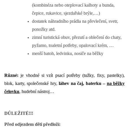
(kombinéza nebo oteplovací kalhoty a bunda,
čepice, rukavice, sjezdařské brýle,…)
dostatek náhradního prádla na převlečení, svetr,
ponožky atd.
zimní turistická obuv, přezutí a oblečení do chaty,
pyžamo, toaletní potřeby, opalovací krém, …
menší batoh, ledvinku, nosiče na běžky
Různé:
je vhodné si vzít psací potřeby (tužky, fixy, pastelky),
blok, karty, společenské hry,
láhev na čaj, baterku –
na běžky
čelovku
, hudební nástroj…
DŮLEŽITÉ!!!
Před odjezdem děti předloží: