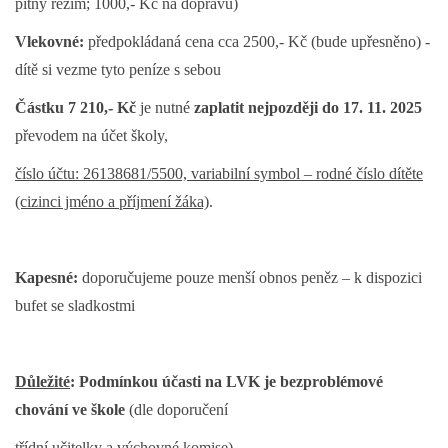
pitný režim; 1000,- Kč na dopravu)
Vlekovné:
předpokládaná cena cca 2500,- Kč (bude upřesněno) -
dítě si vezme tyto peníze s sebou
Částku 7 210,- Kč
je nutné
zaplatit nejpozději
do 17. 11. 2025
převodem na účet školy,
číslo účtu: 26138681/5500, variabilní symbol – rodné číslo dítěte
(cizinci jméno a příjmení žáka)
.
Kapesné:
doporučujeme pouze menší obnos peněz – k dispozici
bufet se sladkostmi
Důležité
: Podmínkou účasti na LVK je bezproblémové
chování ve škole
(dle doporučení
třídní učitelky a výchovné komise)
.