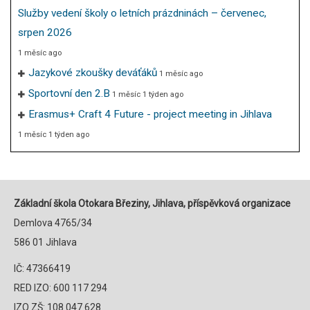
Služby vedení školy o letních prázdninách – červenec,
srpen 2026
1 měsíc ago
Jazykové zkoušky deváťáků
1 měsíc ago
Sportovní den 2.B
1 měsíc 1 týden ago
Erasmus+ Craft 4 Future - project meeting in Jihlava
1 měsíc 1 týden ago
Základní škola Otokara Březiny, Jihlava, příspěvková organizace
Demlova 4765/34
586 01 Jihlava
IČ: 47366419
RED IZO: 600 117 294
IZO ZŠ: 108 047 628