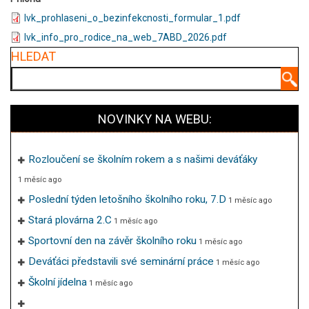
lvk_prohlaseni_o_bezinfekcnosti_formular_1.pdf
lvk_info_pro_rodice_na_web_7ABD_2026.pdf
HLEDAT
Hledat
NOVINKY NA WEBU:
Rozloučení se školním rokem a s našimi deváťáky
1 měsíc ago
Poslední týden letošního školního roku, 7.D
1 měsíc ago
Stará plovárna 2.C
1 měsíc ago
Sportovní den na závěr školního roku
1 měsíc ago
Deváťáci představili své seminární práce
1 měsíc ago
Školní jídelna
1 měsíc ago