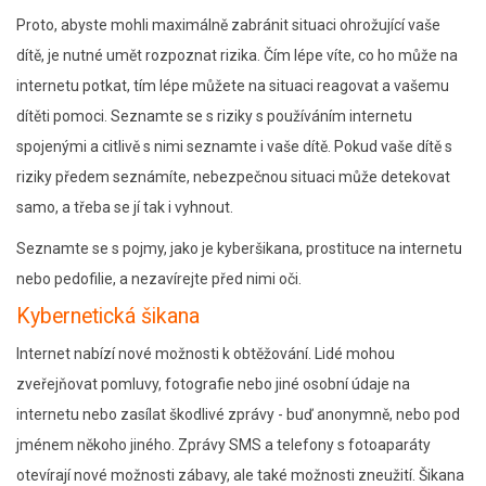
Proto, abyste mohli maximálně zabránit situaci ohrožující vaše
dítě, je nutné umět rozpoznat rizika. Čím lépe víte, co ho může na
internetu potkat, tím lépe můžete na situaci reagovat a vašemu
dítěti pomoci. Seznamte se s riziky s používáním internetu
spojenými a citlivě s nimi seznamte i vaše dítě. Pokud vaše dítě s
riziky předem seznámíte, nebezpečnou situaci může detekovat
samo, a třeba se jí tak i vyhnout.
Seznamte se s pojmy, jako je kyberšikana, prostituce na internetu
nebo pedofilie, a nezavírejte před nimi oči.
Kybernetická šikana
Internet nabízí nové možnosti k obtěžování. Lidé mohou
zveřejňovat pomluvy, fotografie nebo jiné osobní údaje na
internetu nebo zasílat škodlivé zprávy - buď anonymně, nebo pod
jménem někoho jiného. Zprávy SMS a telefony s fotoaparáty
otevírají nové možnosti zábavy, ale také možnosti zneužití. Šikana