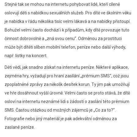
Stejně tak se mohou na internetu pohybovat lidé, kteří cíleně
oslovují děti s nabídkou sexuálních služeb. Pro dítě ve školním věku
je nabídka v řádu několika tisíc velmi lákavá a na nabídky přistoupí.
Bohužel velmi často dochází i k případům, kdy dítě provozuje tuto
činnost dobrovolně a „zná svou cenu“. Odměnou za prostituci
může být dítěti slíben mobilní telefon, peníze nebo další výhody,
např. lístky na koncert.
Děti vědí, jak snadno získat na internetu peníze. Některé aplikace,
zejména hry, vyžadují pro hraní zasílání „prémium SMS“, což jsou
zpoplatněné zprávy za několik desítek korun. Ty jim pak umožňují
ve hře dosáhnout vyšší úrovně. Velmi často se proto stává, že dítě
osloví na internetu neznámé lidi s žádostí o zaslání této prémium
SMS. Častou otázkou od možných zájemců je „Co za to?“.
Fotografie nebo jiný materiál je pak adekvátní odměnou za
zaslané peníze.