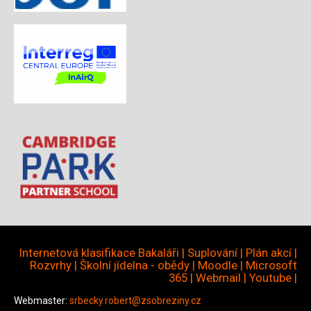
Internetová klasifikace Bakaláři
|
Suplování
|
Plán akcí
|
Rozvrhy
|
Školní jídelna - obědy
|
Moodle
|
Microsoft
365
|
Webmail
|
Youtube
|
Webmaster:
srbecky.robert@zsobreziny.cz