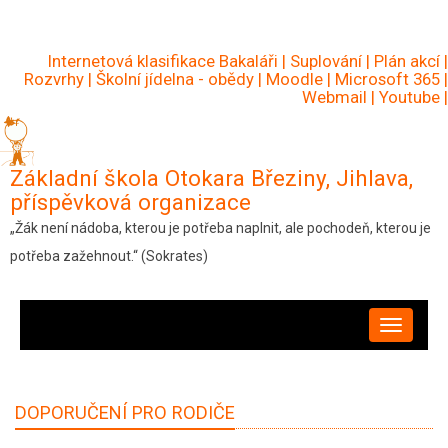
Přejít
k
Internetová klasifikace Bakaláři
|
Suplování
|
Plán akcí
|
hlavnímu
Rozvrhy
|
Školní jídelna - obědy
|
Moodle
|
Microsoft 365
|
Webmail
|
Youtube
|
obsahu
Základní škola Otokara Březiny, Jihlava,
příspěvková organizace
„Žák není nádoba, kterou je potřeba naplnit, ale pochodeň, kterou je
potřeba zažehnout.“ (Sokrates)
HLAVNÍ
NAVIGACE
DOPORUČENÍ PRO RODIČE