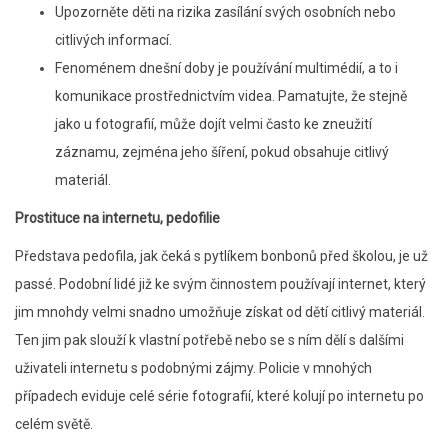
Upozorněte děti na rizika zasílání svých osobních nebo
citlivých informací.
Fenoménem dnešní doby je používání multimédií, a to i
komunikace prostřednictvím videa. Pamatujte, že stejně
jako u fotografií, může dojít velmi často ke zneužití
záznamu, zejména jeho šíření, pokud obsahuje citlivý
materiál.
Prostituce na internetu, pedofilie
Představa pedofila, jak čeká s pytlíkem bonbonů před školou, je už
passé. Podobní lidé již ke svým činnostem používají internet, který
jim mnohdy velmi snadno umožňuje získat od dětí citlivý materiál.
Ten jim pak slouží k vlastní potřebě nebo se s ním dělí s dalšími
uživateli internetu s podobnými zájmy. Policie v mnohých
případech eviduje celé série fotografií, které kolují po internetu po
celém světě.