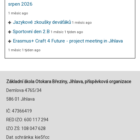
srpen 2026
1 měsíc ago
Jazykové zkoušky deváťáků
1 měsíc ago
Sportovní den 2.B
1 měsíc 1 týden ago
Erasmus+ Craft 4 Future - project meeting in Jihlava
1 měsíc 1 týden ago
Základní škola Otokara Březiny, Jihlava, příspěvková organizace
Demlova 4765/34
586 01 Jihlava
IČ: 47366419
RED IZO: 600 117 294
IZO ZŠ: 108 047 628
Dat. schránka: kie5fcc