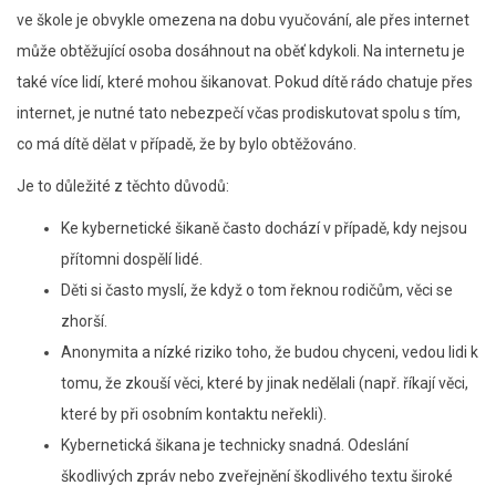
ve škole je obvykle omezena na dobu vyučování, ale přes internet
může obtěžující osoba dosáhnout na oběť kdykoli. Na internetu je
také více lidí, které mohou šikanovat. Pokud dítě rádo chatuje přes
internet, je nutné tato nebezpečí včas prodiskutovat spolu s tím,
co má dítě dělat v případě, že by bylo obtěžováno.
Je to důležité z těchto důvodů:
Ke kybernetické šikaně často dochází v případě, kdy nejsou
přítomni dospělí lidé.
Děti si často myslí, že když o tom řeknou rodičům, věci se
zhorší.
Anonymita a nízké riziko toho, že budou chyceni, vedou lidi k
tomu, že zkouší věci, které by jinak nedělali (např. říkají věci,
které by při osobním kontaktu neřekli).
Kybernetická šikana je technicky snadná. Odeslání
škodlivých zpráv nebo zveřejnění škodlivého textu široké