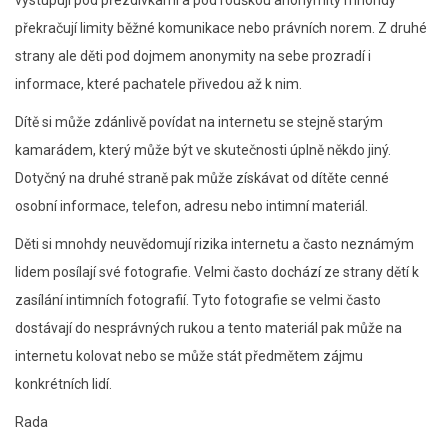
vystupují pod přezdívkami a pod rouškou anonymity mnohdy
překračují limity běžné komunikace nebo právních norem. Z druhé
strany ale děti pod dojmem anonymity na sebe prozradí i
informace, které pachatele přivedou až k nim.
Dítě si může zdánlivě povídat na internetu se stejně starým
kamarádem, který může být ve skutečnosti úplně někdo jiný.
Dotyčný na druhé straně pak může získávat od dítěte cenné
osobní informace, telefon, adresu nebo intimní materiál.
Děti si mnohdy neuvědomují rizika internetu a často neznámým
lidem posílají své fotografie. Velmi často dochází ze strany dětí k
zasílání intimních fotografií. Tyto fotografie se velmi často
dostávají do nesprávných rukou a tento materiál pak může na
internetu kolovat nebo se může stát předmětem zájmu
konkrétních lidí.
Rada