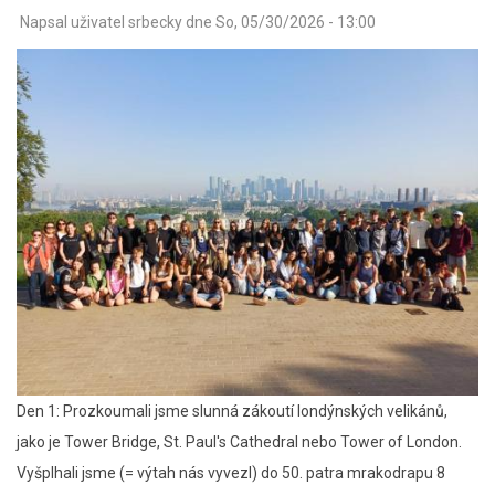
Napsal uživatel
srbecky
dne
So, 05/30/2026 - 13:00
Den 1: Prozkoumali jsme slunná zákoutí londýnských velikánů,
jako je Tower Bridge, St. Paul's Cathedral nebo Tower of London.
Vyšplhali jsme (= výtah nás vyvezl) do 50. patra mrakodrapu 8