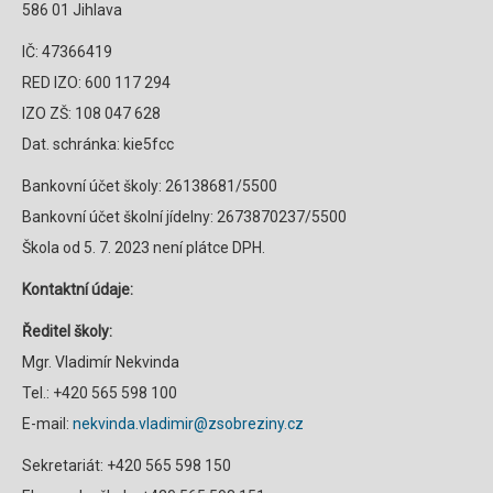
586 01 Jihlava
IČ: 47366419
RED IZO: 600 117 294
IZO ZŠ: 108 047 628
Dat. schránka: kie5fcc
Bankovní účet školy: 26138681/5500
Bankovní účet školní jídelny: 2673870237/5500
Škola od 5. 7. 2023 není plátce DPH.
Kontaktní údaje:
Ředitel školy:
Mgr. Vladimír Nekvinda
Tel.: +420 565 598 100
E-mail:
nekvinda.vladimir@zsobreziny.cz
Sekretariát: +420 565 598 150