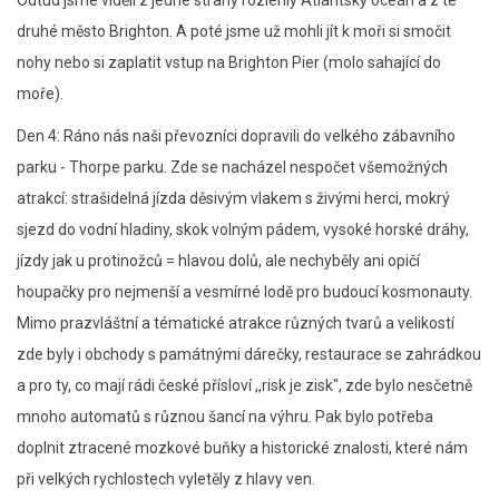
druhé město Brighton. A poté jsme už mohli jít k moři si smočit
nohy nebo si zaplatit vstup na Brighton Pier (molo sahající do
moře).
Den 4: Ráno nás naši převozníci dopravili do velkého zábavního
parku - Thorpe parku. Zde se nacházel nespočet všemožných
atrakcí: strašidelná jízda děsivým vlakem s živými herci, mokrý
sjezd do vodní hladiny, skok volným pádem, vysoké horské dráhy,
jízdy jak u protinožců = hlavou dolů, ale nechyběly ani opičí
houpačky pro nejmenší a vesmírné lodě pro budoucí kosmonauty.
Mimo prazvláštní a tématické atrakce různých tvarů a velikostí
zde byly i obchody s památnými dárečky, restaurace se zahrádkou
a pro ty, co mají rádi české přísloví ,,risk je zisk", zde bylo nesčetně
mnoho automatů s různou šancí na výhru. Pak bylo potřeba
doplnit ztracené mozkové buňky a historické znalosti, které nám
při velkých rychlostech vyletěly z hlavy ven.