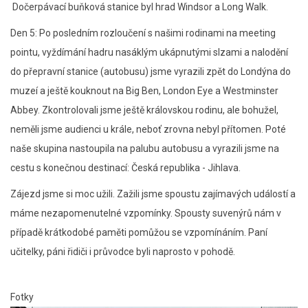
Dočerpávací buňková stanice byl hrad Windsor a Long Walk.
Den 5: Po posledním rozloučení s našimi rodinami na meeting
pointu, vyždímání hadru nasáklým ukápnutými slzami a nalodění
do přepravní stanice (autobusu) jsme vyrazili zpět do Londýna do
muzeí a ještě kouknout na Big Ben, London Eye a Westminster
Abbey. Zkontrolovali jsme ještě královskou rodinu, ale bohužel,
neměli jsme audienci u krále, neboť zrovna nebyl přítomen. Poté
naše skupina nastoupila na palubu autobusu a vyrazili jsme na
cestu s konečnou destinací: Česká republika - Jihlava.
Zájezd jsme si moc užili. Zažili jsme spoustu zajímavých událostí a
máme nezapomenutelné vzpomínky. Spousty suvenýrů nám v
případě krátkodobé paměti pomůžou se vzpomínáním. Paní
učitelky, páni řidiči i průvodce byli naprosto v pohodě.
Fotky