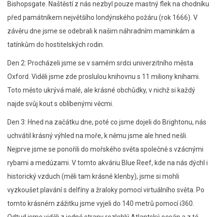
Bishopsgate. Naštěstí z nás nezbyl pouze mastný flek na chodníku
před památníkem největšího londýnského požáru (rok 1666). V
závěru dne jsme se odebrali k našim náhradním maminkám a
tatínkům do hostitelských rodin.
Den 2: Procházeli jsme se v samém srdci univerzitního města
Oxford. Viděli jsme zde proslulou knihovnu s 11 miliony knihami.
Toto město ukrývá malé, ale krásné obchůdky, v nichž si každý
najde svůj kout s oblíbenými věcmi.
Den 3: Hned na začátku dne, poté co jsme dojeli do Brightonu, nás
uchvátil krásný výhled na moře, k němu jsme ale hned nešli.
Nejprve jsme se ponořili do mořského světa společně s vzácnými
rybami a medúzami. V tomto akváriu Blue Reef, kde na nás dýchl i
historický vzduch (měli tam krásné klenby), jsme si mohli
vyzkoušet plavání s delfíny a žraloky pomocí virtuálního světa. Po
tomto krásném zážitku jsme vyjeli do 140 metrů pomocí i360.
Odtud jsme viděli z jedné strany rozlehlý Atlantský oceán a z té