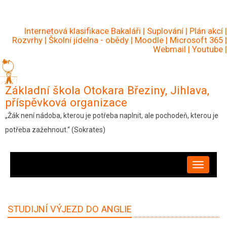
Přejít
k
Internetová klasifikace Bakaláři
|
Suplování
|
Plán akcí
|
hlavnímu
Rozvrhy
|
Školní jídelna - obědy
|
Moodle
|
Microsoft 365
|
Webmail
|
Youtube
|
obsahu
Základní škola Otokara Březiny, Jihlava,
příspěvková organizace
„Žák není nádoba, kterou je potřeba naplnit, ale pochodeň, kterou je
potřeba zažehnout.“ (Sokrates)
HLAVNÍ
NAVIGACE
STUDIJNÍ VÝJEZD DO ANGLIE