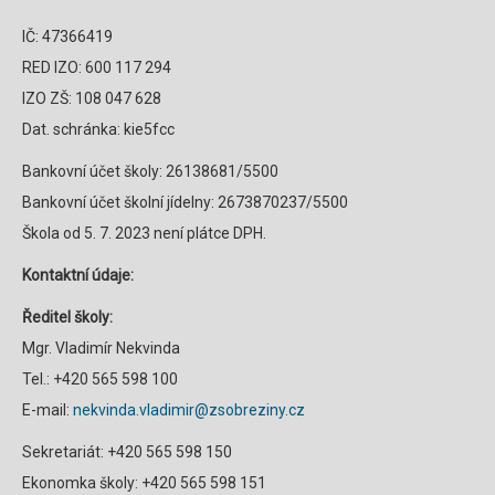
IČ: 47366419
RED IZO: 600 117 294
IZO ZŠ: 108 047 628
Dat. schránka: kie5fcc
Bankovní účet školy: 26138681/5500
Bankovní účet školní jídelny: 2673870237/5500
Škola od 5. 7. 2023 není plátce DPH.
Kontaktní údaje:
Ředitel školy:
Mgr. Vladimír Nekvinda
Tel.: +420 565 598 100
E-mail:
nekvinda.vladimir@zsobreziny.cz
Sekretariát: +420 565 598 150
Ekonomka školy: +420 565 598 151