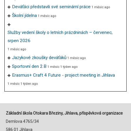
Deváťáci představili své seminární práce
1 měsíc ago
Školní jídelna
1 měsíc ago
Služby vedení školy o letních prázdninách – červenec,
srpen 2026
1 měsíc ago
Jazykové zkoušky deváťáků
1 měsíc ago
Sportovní den 2.B
1 měsíc 1 týden ago
Erasmus+ Craft 4 Future - project meeting in Jihlava
1 měsíc 1 týden ago
Základní škola Otokara Březiny, Jihlava, příspěvková organizace
Demlova 4765/34
586 01 Jihlava