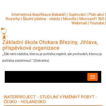
Přejít
k
Internetová klasifikace Bakaláři
|
Suplování
|
Plán akcí
|
hlavnímu
Rozvrhy
|
Školní jídelna - obědy
|
Moodle
|
Microsoft 365
|
Webmail
|
Youtube
|
obsahu
Základní škola Otokara Březiny, Jihlava,
příspěvková organizace
„Žák není nádoba, kterou je potřeba naplnit, ale pochodeň, kterou je
potřeba zažehnout.“ (Sokrates)
HLAVNÍ
NAVIGACE
WATERPROJECT - STUDIJNÍ VÝMĚNNÝ POBYT -
ČESKO - HOLANDSKO