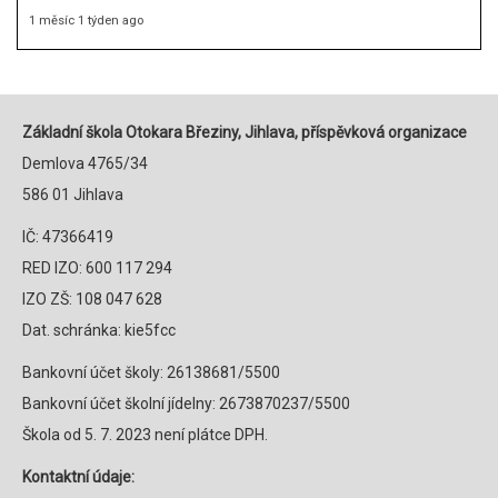
1 měsíc 1 týden ago
Základní škola Otokara Březiny, Jihlava, příspěvková organizace
Demlova 4765/34
586 01 Jihlava
IČ: 47366419
RED IZO: 600 117 294
IZO ZŠ: 108 047 628
Dat. schránka: kie5fcc
Bankovní účet školy: 26138681/5500
Bankovní účet školní jídelny: 2673870237/5500
Škola od 5. 7. 2023 není plátce DPH.
Kontaktní údaje: