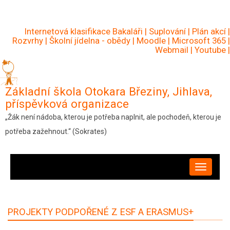
Přejít
k
Internetová klasifikace Bakaláři
|
Suplování
|
Plán akcí
|
hlavnímu
Rozvrhy
|
Školní jídelna - obědy
|
Moodle
|
Microsoft 365
|
Webmail
|
Youtube
|
obsahu
Základní škola Otokara Březiny, Jihlava,
příspěvková organizace
„Žák není nádoba, kterou je potřeba naplnit, ale pochodeň, kterou je
potřeba zažehnout.“ (Sokrates)
HLAVNÍ
NAVIGACE
PROJEKTY PODPOŘENÉ Z ESF A ERASMUS+