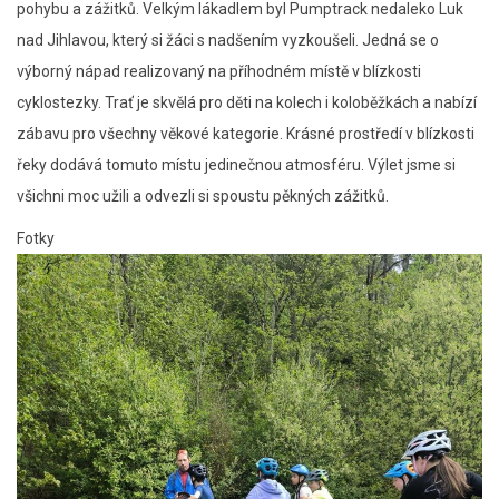
pohybu a zážitků. Velkým lákadlem byl Pumptrack nedaleko Luk
nad Jihlavou, který si žáci s nadšením vyzkoušeli. Jedná se o
výborný nápad realizovaný na příhodném místě v blízkosti
cyklostezky. Trať je skvělá pro děti na kolech i koloběžkách a nabízí
zábavu pro všechny věkové kategorie. Krásné prostředí v blízkosti
řeky dodává tomuto místu jedinečnou atmosféru. Výlet jsme si
všichni moc užili a odvezli si spoustu pěkných zážitků.
Fotky