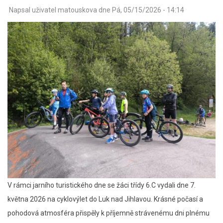
Napsal uživatel
matouskova
dne
Pá, 05/15/2026 - 14:14
V rámci jarního turistického dne se žáci třídy 6.C vydali dne 7.
května 2026 na cyklovýlet do Luk nad Jihlavou. Krásné počasí a
pohodová atmosféra přispěly k příjemně strávenému dni plnému