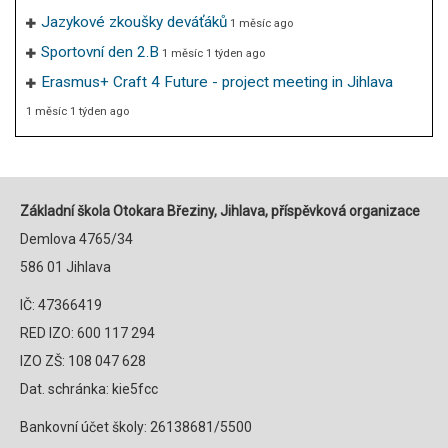
Jazykové zkoušky deváťáků
1 měsíc ago
Sportovní den 2.B
1 měsíc 1 týden ago
Erasmus+ Craft 4 Future - project meeting in Jihlava
1 měsíc 1 týden ago
Základní škola Otokara Březiny, Jihlava, příspěvková organizace
Demlova 4765/34
586 01 Jihlava
IČ: 47366419
RED IZO: 600 117 294
IZO ZŠ: 108 047 628
Dat. schránka: kie5fcc
Bankovní účet školy: 26138681/5500