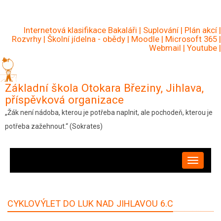
Přejít
k
Internetová klasifikace Bakaláři
|
Suplování
|
Plán akcí
|
hlavnímu
Rozvrhy
|
Školní jídelna - obědy
|
Moodle
|
Microsoft 365
|
Webmail
|
Youtube
|
obsahu
Základní škola Otokara Březiny, Jihlava,
příspěvková organizace
„Žák není nádoba, kterou je potřeba naplnit, ale pochodeň, kterou je
potřeba zažehnout.“ (Sokrates)
HLAVNÍ
NAVIGACE
CYKLOVÝLET DO LUK NAD JIHLAVOU 6.C