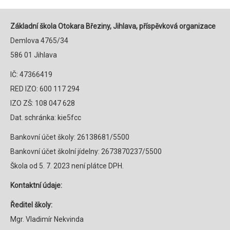
Základní škola Otokara Březiny, Jihlava, příspěvková organizace
Demlova 4765/34
586 01 Jihlava
IČ: 47366419
RED IZO: 600 117 294
IZO ZŠ: 108 047 628
Dat. schránka: kie5fcc
Bankovní účet školy: 26138681/5500
Bankovní účet školní jídelny: 2673870237/5500
Škola od 5. 7. 2023 není plátce DPH.
Kontaktní údaje:
Ředitel školy:
Mgr. Vladimír Nekvinda