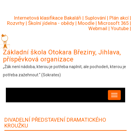
Přejít
k
Internetová klasifikace Bakaláři
|
Suplování
|
Plán akcí
|
hlavnímu
Rozvrhy
|
Školní jídelna - obědy
|
Moodle
|
Microsoft 365
|
Webmail
|
Youtube
|
obsahu
Základní škola Otokara Březiny, Jihlava,
příspěvková organizace
„Žák není nádoba, kterou je potřeba naplnit, ale pochodeň, kterou je
potřeba zažehnout.“ (Sokrates)
HLAVNÍ
NAVIGACE
DIVADELNÍ PŘEDSTAVENÍ DRAMATICKÉHO
KROUŽKU