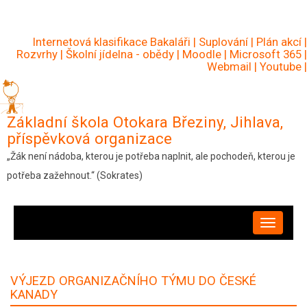
Přejít
k
Internetová klasifikace Bakaláři
|
Suplování
|
Plán akcí
|
hlavnímu
Rozvrhy
|
Školní jídelna - obědy
|
Moodle
|
Microsoft 365
|
Webmail
|
Youtube
|
obsahu
Základní škola Otokara Březiny, Jihlava,
příspěvková organizace
„Žák není nádoba, kterou je potřeba naplnit, ale pochodeň, kterou je
potřeba zažehnout.“ (Sokrates)
HLAVNÍ
NAVIGACE
VÝJEZD ORGANIZAČNÍHO TÝMU DO ČESKÉ
KANADY