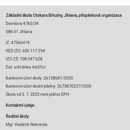
Základní škola Otokara Březiny, Jihlava, příspěvková organizace
Demlova 4765/34
586 01 Jihlava
IČ: 47366419
RED IZO: 600 117 294
IZO ZŠ: 108 047 628
Dat. schránka: kie5fcc
Bankovní účet školy: 26138681/5500
Bankovní účet školní jídelny: 2673870237/5500
Škola od 5. 7. 2023 není plátce DPH.
Kontaktní údaje:
Ředitel školy:
Mgr. Vladimír Nekvinda