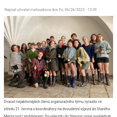
Napsal uživatel
matouskova
dne
Po, 06/26/2023 - 13:39
Dvacet nejaktivnějších členů organizačního týmu vyrazilo ve
středu 21. června s koordinátory na dvoudenní výjezd do Starého
Města pod Landštejnem. Po příjezdu do Slavonic jsme poobědvali