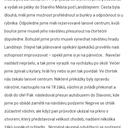
a vydali se pěšky do Starého Města pod Landštejnem. Cesta byla
dlouhá, měli jsme možnost prohlédnout si bunkry a odpočinout si u
rybníka. Odpoledne jsme měli rezervované lanové centrum, kvůli
bouřce jsme museli jeho návštěvu přesunout na čtvrteční
dopoledne. Bohužel jsme proto museli vynechat návštěvu hradu
Landštejn. Stejně tak plánované opékání špekáčků prověřilo naši
schopnost improvizovat – opekli jsme si je na pánvičce… Navečer
naštěstí nepršelo, a tak jsme vyrazili na vycházku po okolí. Večer
jsme zpívali u kytary, hráli hry nebo si jen tak povídali. Ve čtvrtek
nás čekalo lanové centrum. Některé překážky byly opravdu
náročné, nastoupilo na ně 18 žáků, všichni je zvládli překonat a
došli do cíle! Pak následoval přesun autobusem do Slavonic, kde
jsme po obědě zamířili na návštěvu podzemí. Nejprve se chtěli
zúčastnit všichni, ale když pan průvodce ukázal na prkno s
otvorem, který představoval velikost chodeb, nadšení několika
žáků poněkud ochladlo… Nicméně skupině odvážlivců se podzemí