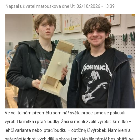
Napsal uživatel
matouskova
dne
Út, 02/10/2026 - 13:39
Ve volitelném předmětu seminář světa práce jsme se pokusili
vyrobit krmítka i ptačí budky. Žáci si mohli zvolit vyrobit krmítko –
lehčí varianta nebo ptačí budku – obtížnější výrobek. Naměření a
nařezání jednotlivých dílů a obroušení stěn šlo téměř bez obtíží, ve