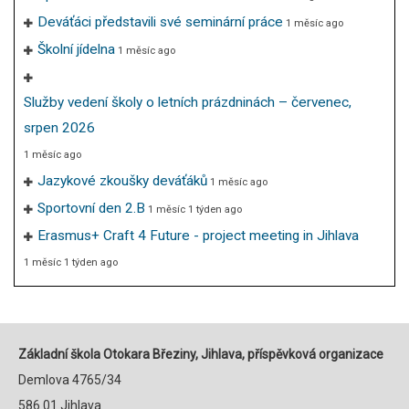
Deváťáci představili své seminární práce
1 měsíc ago
Školní jídelna
1 měsíc ago
Služby vedení školy o letních prázdninách – červenec,
srpen 2026
1 měsíc ago
Jazykové zkoušky deváťáků
1 měsíc ago
Sportovní den 2.B
1 měsíc 1 týden ago
Erasmus+ Craft 4 Future - project meeting in Jihlava
1 měsíc 1 týden ago
Základní škola Otokara Březiny, Jihlava, příspěvková organizace
Demlova 4765/34
586 01 Jihlava