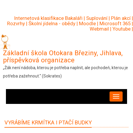
Přejít
k
Internetová klasifikace Bakaláři
|
Suplování
|
Plán akcí
|
hlavnímu
Rozvrhy
|
Školní jídelna - obědy
|
Moodle
|
Microsoft 365
|
Webmail
|
Youtube
|
obsahu
Základní škola Otokara Březiny, Jihlava,
příspěvková organizace
„Žák není nádoba, kterou je potřeba naplnit, ale pochodeň, kterou je
potřeba zažehnout.“ (Sokrates)
HLAVNÍ
NAVIGACE
VYRÁBÍME KRMÍTKA I PTAČÍ BUDKY