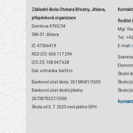
Základní škola Otokara Březiny, Jihlava,
Kontaktn
příspěvková organizace
Ředitel 
Demlova 4765/34
Mgr. Vl
586 01 Jihlava
Tel.: +
IČ: 47366419
E-mail:
RED IZO: 600 117 294
Sekreta
IZO ZŠ: 108 047 628
Ekonomk
Dat. schránka: kie5fcc
Školní 
Bankovní účet školy: 26138681/5500
Školní j
Bankovní účet školní jídelny:
Školní j
2673870237/5500
Kontaktn
Škola od 5. 7. 2023 není plátce DPH.