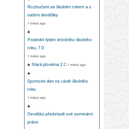
Rozloučení se školním rokem a s
našimi deváťáky
1 měsíc ago
Poslední týden letošního školního
roku, 7.D
1 měsíc ago
Stará plovárna 2.C
1 měsíc ago
Sportovní den na závěr školního
roku
1 měsíc ago
Deváťáci představili své seminární
práce