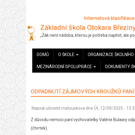
Přejít
k
Internetová klasifikace
hlavnímu
Základní škola Otokara Březiny
obsahu
„Žák není nádoba, kterou je potřeba naplnit, ale 
HLAVNÍ
DOMŮ
O ŠKOLE
ORGANIZACE ŠKOLNÍHO
NAVIGACE
MEZINÁRODNÍ SPOLUPRÁCE
DOKUMENTY Š
ODPADNUTÍ ZÁJMOVÝCH KROUŽKŮ PANÍ 
Napsal uživatel
matouskova
dne
Út, 12/09/2025 - 13:3
Z důvodu nemoci paní vychovatelky Valérie Bulawy odpa
(čtvrtek).