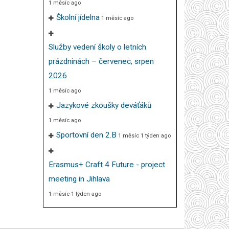
1 měsíc ago
Školní jídelna
1 měsíc ago
Služby vedení školy o letních
prázdninách – červenec, srpen
2026
1 měsíc ago
Jazykové zkoušky deváťáků
1 měsíc ago
Sportovní den 2.B
1 měsíc 1 týden ago
Erasmus+ Craft 4 Future - project
meeting in Jihlava
1 měsíc 1 týden ago