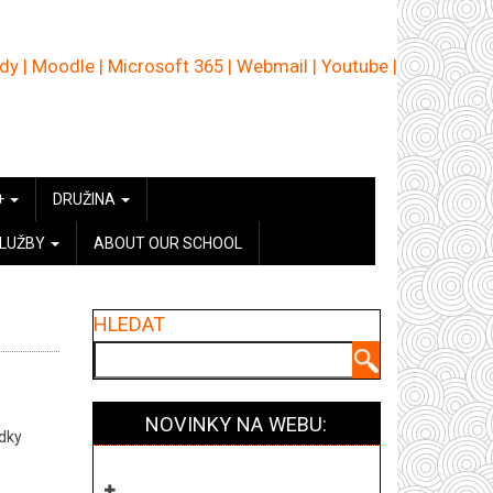
ědy
|
Moodle
|
Microsoft 365
|
Webmail
|
Youtube
|
+
DRUŽINA
SLUŽBY
ABOUT OUR SCHOOL
HLEDAT
Hledat
NOVINKY NA WEBU:
ádky