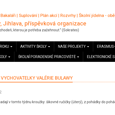
 Bakaláři
|
Suplování
|
Plán akcí
|
Rozvrhy
|
Školní jídelna - ob
, Jihlava, příspěvková organizace
pochodeň, kterou je potřeba zažehnout.“ (Sokrates)
 ROKU
AKTIVITY ŠKOLY
NAŠE PROJEKTY
ERASMUS
KOLY
ŠKOLNÍ PORADENSKÉ PRACOVIŠTĚ
ELEKTRONICKÉ 
VYCHOVATELKY VALÉRIE BULAWY
2
dají v tomto týdnu kroužky: šikovné ručičky (úterý), z pohádky do poh