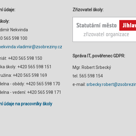
í údaje:
Zřizovatel školy:
školy:
adimír Nekvinda
420 565 598 100
nekvinda.vladimir@zsobreziny.cz
Správa IT, pověřenec GDPR:
riát: +420 565 598 150
a školy: +420 565 598 151
Mgr. Robert Srbecký
družina: +420 565 598 169
tel. 565 598 154
ídelna - obědy: +420 565 598 170
e-mail:
srbecky.robert@zsobrezin
ídelna - vedení: +420 565 598 171
í údaje na pracovníky školy