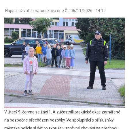
Napsal uživatel
matouskova
dne
Čt, 06/11/2026 - 14:19
V úterý 9. června se žáci 1. A zúčastnili praktické akce zaměřené
na bezpečné přecházení vozovky. Ve spolupráci s příslušníky
městské policie si děti vyzkoušely správné chování na přechodu