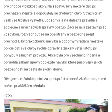
pro chodce v blízkosti školy. Na začátku byly některé děti při
přecházení nejisté a dopouštěly se drobných chyb. Strážníci jim
však vše trpělivě vysvětlili, upozornili je na důležitá pravidla a
společně s nimi nacvičili správný postup. Žáci se učili zastavit před
vozovkou, rozhlédnout se na obě strany a bezpečně přejít
přechod. Díky praktickému nácviku a odborným radám městské
policie děti své chyby rychle opravily a získaly větší jistotu při
pohybu v silničním provozu. Akce byla pro všechny přínosná a
pomohla žákům upevnit důležité návyky, které přispívají k jejich
bezpečnosti na cestě do školy i domů.
Děkujeme městské policii za spolupráci a cenné zkušenosti, které
našim prvňáčkům předala.
Fotky