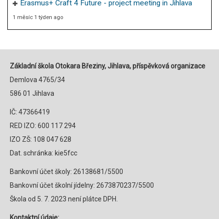
Erasmus+ Craft 4 Future - project meeting in Jihlava
1 měsíc 1 týden ago
Základní škola Otokara Březiny, Jihlava, příspěvková organizace
Demlova 4765/34
586 01 Jihlava
IČ: 47366419
RED IZO: 600 117 294
IZO ZŠ: 108 047 628
Dat. schránka: kie5fcc
Bankovní účet školy: 26138681/5500
Bankovní účet školní jídelny: 2673870237/5500
Škola od 5. 7. 2023 není plátce DPH.
Kontaktní údaje: