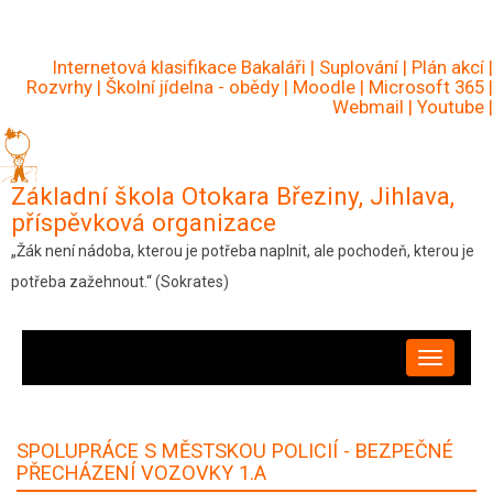
Přejít
k
Internetová klasifikace Bakaláři
|
Suplování
|
Plán akcí
|
hlavnímu
Rozvrhy
|
Školní jídelna - obědy
|
Moodle
|
Microsoft 365
|
Webmail
|
Youtube
|
obsahu
Základní škola Otokara Březiny, Jihlava,
příspěvková organizace
„Žák není nádoba, kterou je potřeba naplnit, ale pochodeň, kterou je
potřeba zažehnout.“ (Sokrates)
HLAVNÍ
NAVIGACE
SPOLUPRÁCE S MĚSTSKOU POLICIÍ - BEZPEČNÉ
PŘECHÁZENÍ VOZOVKY 1.A