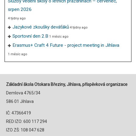
Služby vedení školy o letních prázdninách – červenec,
srpen 2026
4 týdny ago
Jazykové zkoušky deváťáků
4 týdny ago
Sportovní den 2.B
1 měsíc ago
Erasmus+ Craft 4 Future - project meeting in Jihlava
1 měsíc ago
Základní škola Otokara Březiny, Jihlava, příspěvková organizace
Demlova 4765/34
586 01 Jihlava
IČ: 47366419
RED IZO: 600 117 294
IZO ZŠ: 108 047 628