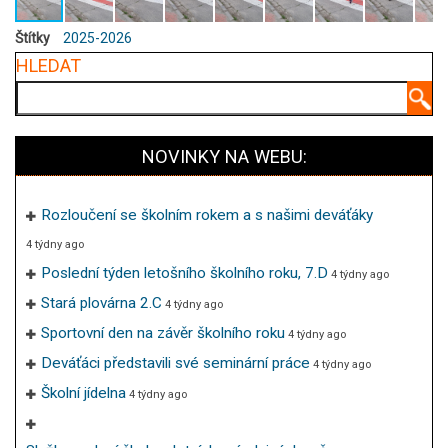
Štítky
2025-2026
HLEDAT
Hledat
NOVINKY NA WEBU:
Rozloučení se školním rokem a s našimi deváťáky
4 týdny ago
Poslední týden letošního školního roku, 7.D
4 týdny ago
Stará plovárna 2.C
4 týdny ago
Sportovní den na závěr školního roku
4 týdny ago
Deváťáci představili své seminární práce
4 týdny ago
Školní jídelna
4 týdny ago