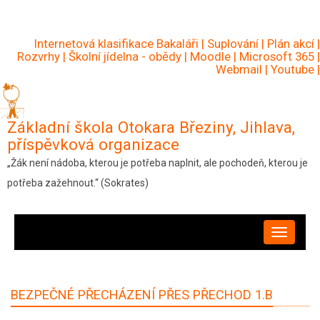
Přejít
k
Internetová klasifikace Bakaláři
|
Suplování
|
Plán akcí
|
hlavnímu
Rozvrhy
|
Školní jídelna - obědy
|
Moodle
|
Microsoft 365
|
Webmail
|
Youtube
|
obsahu
Základní škola Otokara Březiny, Jihlava,
příspěvková organizace
„Žák není nádoba, kterou je potřeba naplnit, ale pochodeň, kterou je
potřeba zažehnout.“ (Sokrates)
HLAVNÍ
NAVIGACE
BEZPEČNÉ PŘECHÁZENÍ PŘES PŘECHOD 1.B