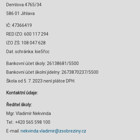
Demlova 4765/34
586 01 Jihlava
IČ: 47366419
RED IZO: 600 117 294
IZO ZŠ: 108 047 628
Dat. schránka: kie5fcc
Bankovní účet školy: 26138681/5500
Bankovní účet školní jídelny: 2673870237/5500
Škola od 5. 7. 2023 není plátce DPH.
Kontaktní údaje:
Ředitel školy:
Mgr. Vladimír Nekvinda
Tel.: +420 565 598 100
E-mail:
nekvinda.vladimir@zsobreziny.cz