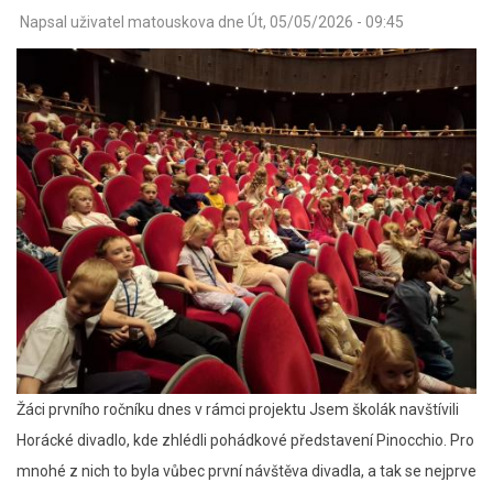
Napsal uživatel
matouskova
dne
Út, 05/05/2026 - 09:45
Žáci prvního ročníku dnes v rámci projektu Jsem školák navštívili
Horácké divadlo, kde zhlédli pohádkové představení Pinocchio. Pro
mnohé z nich to byla vůbec první návštěva divadla, a tak se nejprve