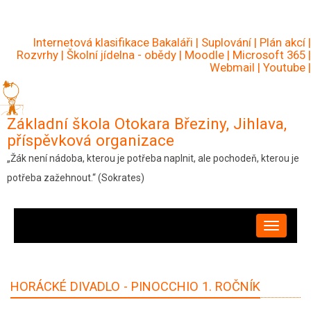
Přejít
k
Internetová klasifikace Bakaláři
|
Suplování
|
Plán akcí
|
hlavnímu
Rozvrhy
|
Školní jídelna - obědy
|
Moodle
|
Microsoft 365
|
Webmail
|
Youtube
|
obsahu
Základní škola Otokara Březiny, Jihlava,
příspěvková organizace
„Žák není nádoba, kterou je potřeba naplnit, ale pochodeň, kterou je
potřeba zažehnout.“ (Sokrates)
HLAVNÍ
NAVIGACE
HORÁCKÉ DIVADLO - PINOCCHIO 1. ROČNÍK