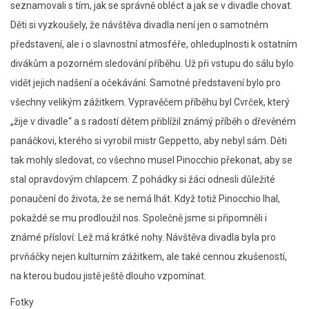
seznamovali s tím, jak se správně obléct a jak se v divadle chovat.
Děti si vyzkoušely, že návštěva divadla není jen o samotném
představení, ale i o slavnostní atmosféře, ohleduplnosti k ostatním
divákům a pozorném sledování příběhu. Už při vstupu do sálu bylo
vidět jejich nadšení a očekávání. Samotné představení bylo pro
všechny velikým zážitkem. Vypravěčem příběhu byl Cvrček, který
„žije v divadle“ a s radostí dětem přiblížil známý příběh o dřevěném
panáčkovi, kterého si vyrobil mistr Geppetto, aby nebyl sám. Děti
tak mohly sledovat, co všechno musel Pinocchio překonat, aby se
stal opravdovým chlapcem. Z pohádky si žáci odnesli důležité
ponaučení do života, že se nemá lhát. Když totiž Pinocchio lhal,
pokaždé se mu prodloužil nos. Společně jsme si připomněli i
známé přísloví: Lež má krátké nohy. Návštěva divadla byla pro
prvňáčky nejen kulturním zážitkem, ale také cennou zkušeností,
na kterou budou jistě ještě dlouho vzpomínat.
Fotky