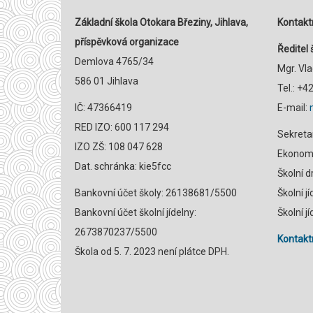
Základní škola Otokara Březiny, Jihlava,
Kontaktn
příspěvková organizace
Ředitel 
Demlova 4765/34
Mgr. Vl
586 01 Jihlava
Tel.: +
IČ: 47366419
E-mail:
RED IZO: 600 117 294
Sekreta
IZO ZŠ: 108 047 628
Ekonomk
Dat. schránka: kie5fcc
Školní 
Bankovní účet školy: 26138681/5500
Školní j
Bankovní účet školní jídelny:
Školní j
2673870237/5500
Kontaktn
Škola od 5. 7. 2023 není plátce DPH.