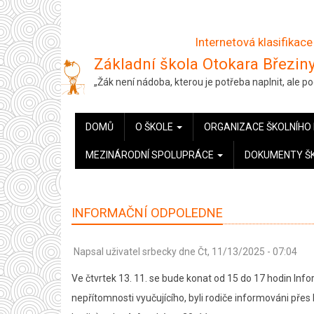
Přejít
k
Internetová klasifikace
hlavnímu
Základní škola Otokara Březiny
obsahu
„Žák není nádoba, kterou je potřeba naplnit, ale 
HLAVNÍ
DOMŮ
O ŠKOLE
ORGANIZACE ŠKOLNÍHO
NAVIGACE
MEZINÁRODNÍ SPOLUPRÁCE
DOKUMENTY Š
INFORMAČNÍ ODPOLEDNE
Napsal uživatel
srbecky
dne
Čt, 11/13/2025 - 07:04
Ve čtvrtek 13. 11. se bude konat od 15 do 17 hodin Inf
nepřítomnosti vyučujícího, byli rodiče informováni přes