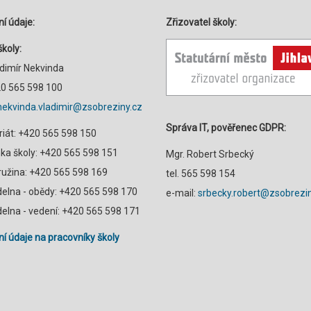
í údaje:
Zřizovatel školy:
školy:
adimír Nekvinda
420 565 598 100
nekvinda.vladimir@zsobreziny.cz
Správa IT, pověřenec GDPR:
riát: +420 565 598 150
a školy: +420 565 598 151
Mgr. Robert Srbecký
družina: +420 565 598 169
tel. 565 598 154
ídelna - obědy: +420 565 598 170
e-mail:
srbecky.robert@zsobrezin
ídelna - vedení: +420 565 598 171
í údaje na pracovníky školy