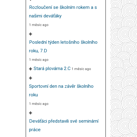
Rozloučení se školním rokem a s
našimi deváťáky
1 měsíc ago
Poslední týden letošního školního
roku, 7.D
1 měsíc ago
Stará plovárna 2.C
1 měsíc ago
Sportovní den na závěr školního
roku
1 měsíc ago
Deváťáci představili své seminární
práce