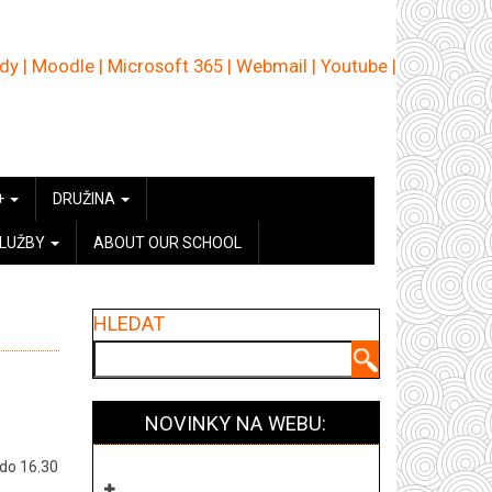
ědy
|
Moodle
|
Microsoft 365
|
Webmail
|
Youtube
|
+
DRUŽINA
SLUŽBY
ABOUT OUR SCHOOL
HLEDAT
Hledat
NOVINKY NA WEBU:
 do 16.30