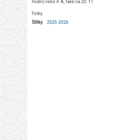
hodin) nebo 4. A, také na 20. 11.
Fotky
Štítky
2025-2026