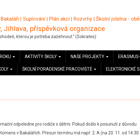
 Bakaláři
|
Suplování
|
Plán akcí
|
Rozvrhy
|
Školní jídelna - ob
, Jihlava, příspěvková organizace
pochodeň, kterou je potřeba zažehnout.“ (Sokrates)
 ROKU
AKTIVITY ŠKOLY
NAŠE PROJEKTY
ERASMUS
KOLY
ŠKOLNÍ PORADENSKÉ PRACOVIŠTĚ
ELEKTRONICKÉ 
ormační odpoledne pro rodiče s dětmi. Pokud došlo k posunutí z důvodu
 Komens v Bakalářích. Přesun termínu má např. 2. A (na 20. 11. od 14.30