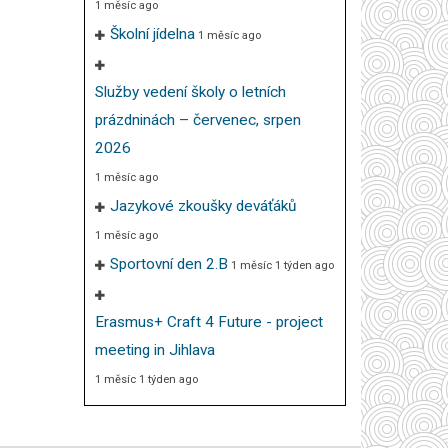
1 měsíc ago
Školní jídelna
1 měsíc ago
Služby vedení školy o letních
prázdninách – červenec, srpen
2026
1 měsíc ago
Jazykové zkoušky deváťáků
1 měsíc ago
Sportovní den 2.B
1 měsíc 1 týden ago
Erasmus+ Craft 4 Future - project
meeting in Jihlava
1 měsíc 1 týden ago