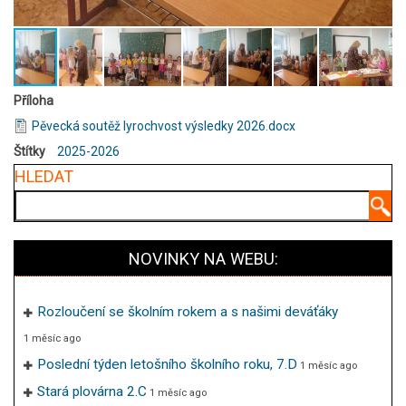
Příloha
Pěvecká soutěž lyrochvost výsledky 2026.docx
Štítky
2025-2026
HLEDAT
Hledat
NOVINKY NA WEBU:
Rozloučení se školním rokem a s našimi deváťáky
1 měsíc ago
Poslední týden letošního školního roku, 7.D
1 měsíc ago
Stará plovárna 2.C
1 měsíc ago