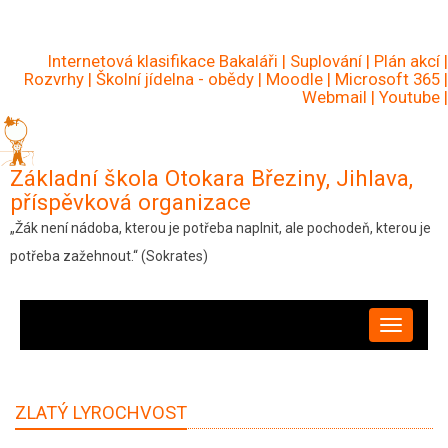
Přejít
k
Internetová klasifikace Bakaláři
|
Suplování
|
Plán akcí
|
hlavnímu
Rozvrhy
|
Školní jídelna - obědy
|
Moodle
|
Microsoft 365
|
Webmail
|
Youtube
|
obsahu
Základní škola Otokara Březiny, Jihlava,
příspěvková organizace
„Žák není nádoba, kterou je potřeba naplnit, ale pochodeň, kterou je
potřeba zažehnout.“ (Sokrates)
HLAVNÍ
NAVIGACE
ZLATÝ LYROCHVOST