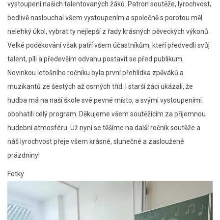
vystoupení našich talentovaných žáků. Patron soutěže, lyrochvost,
bedlivě naslouchal všem vystoupením a společně s porotou měl
nelehký úkol, vybrat ty nejlepší z řady krásných pěveckých výkonů.
Velké poděkování však patří všem účastníkům, kteří předvedli svůj
talent, píli a především odvahu postavit se před publikum.
Novinkou letošního ročníku byla první přehlídka zpěváků a
muzikantů ze šestých až osmých tříd. I starší žáci ukázali, že
hudba má na naší škole své pevné místo, a svými vystoupeními
obohatili celý program. Děkujeme všem soutěžícím za příjemnou
hudební atmosféru. Už nyní se těšíme na další ročník soutěže a
náš lyrochvost přeje všem krásné, slunečné a zasloužené
prázdniny!
Fotky