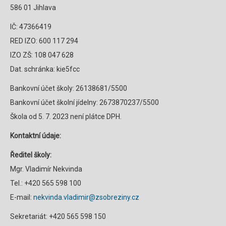
586 01 Jihlava
IČ: 47366419
RED IZO: 600 117 294
IZO ZŠ: 108 047 628
Dat. schránka: kie5fcc
Bankovní účet školy: 26138681/5500
Bankovní účet školní jídelny: 2673870237/5500
Škola od 5. 7. 2023 není plátce DPH.
Kontaktní údaje:
Ředitel školy:
Mgr. Vladimír Nekvinda
Tel.: +420 565 598 100
E-mail:
nekvinda.vladimir@zsobreziny.cz
Sekretariát: +420 565 598 150