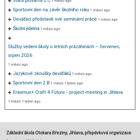
Stará plovárna 2.C
1 měsíc ago
Sportovní den na závěr školního roku
1 měsíc ago
Deváťáci představili své seminární práce
1 měsíc ago
Školní jídelna
1 měsíc ago
Služby vedení školy o letních prázdninách – červenec,
srpen 2026
1 měsíc ago
Jazykové zkoušky deváťáků
1 měsíc ago
Sportovní den 2.B
1 měsíc 1 týden ago
Erasmus+ Craft 4 Future - project meeting in Jihlava
1 měsíc 1 týden ago
Základní škola Otokara Březiny, Jihlava, příspěvková organizace