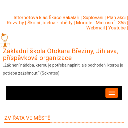
Přejít
k
Internetová klasifikace Bakaláři
|
Suplování
|
Plán akcí
|
hlavnímu
Rozvrhy
|
Školní jídelna - obědy
|
Moodle
|
Microsoft 365
|
Webmail
|
Youtube
|
obsahu
Základní škola Otokara Březiny, Jihlava,
příspěvková organizace
„Žák není nádoba, kterou je potřeba naplnit, ale pochodeň, kterou je
potřeba zažehnout.“ (Sokrates)
HLAVNÍ
NAVIGACE
ZVÍŘATA VE MĚSTĚ