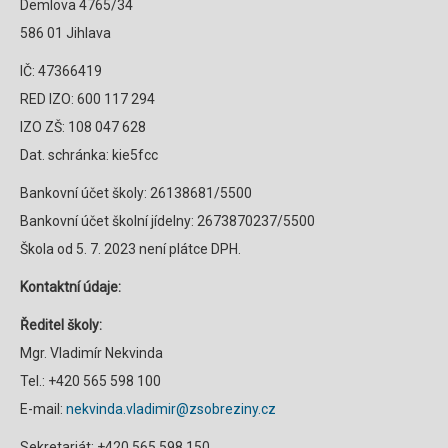
Demlova 4765/34
586 01 Jihlava
IČ: 47366419
RED IZO: 600 117 294
IZO ZŠ: 108 047 628
Dat. schránka: kie5fcc
Bankovní účet školy: 26138681/5500
Bankovní účet školní jídelny: 2673870237/5500
Škola od 5. 7. 2023 není plátce DPH.
Kontaktní údaje:
Ředitel školy:
Mgr. Vladimír Nekvinda
Tel.: +420 565 598 100
E-mail:
nekvinda.vladimir@zsobreziny.cz
Sekretariát: +420 565 598 150