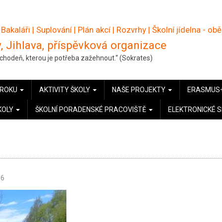
 Bakaláři
|
Suplování
|
Plán akcí
|
Rozvrhy
|
Školní jídelna - ob
, Jihlava, příspěvková organizace
pochodeň, kterou je potřeba zažehnout.“ (Sokrates)
 ROKU
AKTIVITY ŠKOLY
NAŠE PROJEKTY
ERASMUS
KOLY
ŠKOLNÍ PORADENSKÉ PRACOVIŠTĚ
ELEKTRONICKÉ 
06