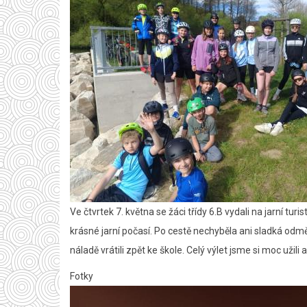
Ve čtvrtek 7. května se žáci třídy 6.B vydali na jarní turis
krásné jarní počasí. Po cestě nechyběla ani sladká odmě
náladě vrátili zpět ke škole. Celý výlet jsme si moc užili
Fotky