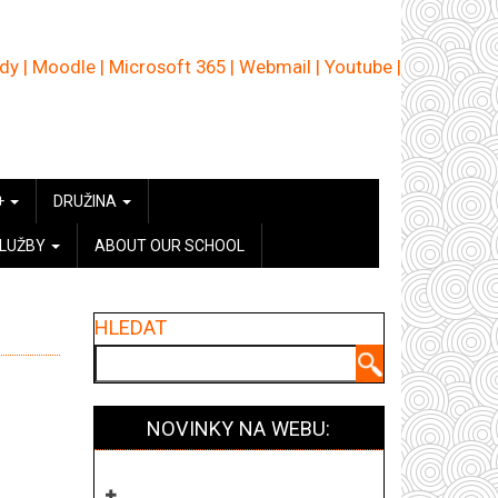
ědy
|
Moodle
|
Microsoft 365
|
Webmail
|
Youtube
|
+
DRUŽINA
SLUŽBY
ABOUT OUR SCHOOL
HLEDAT
Hledat
NOVINKY NA WEBU: