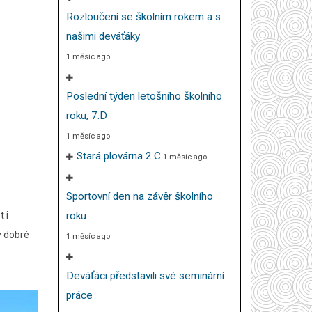
Rozloučení se školním rokem a s
našimi deváťáky
1 měsíc ago
Poslední týden letošního školního
roku, 7.D
1 měsíc ago
Stará plovárna 2.C
1 měsíc ago
Sportovní den na závěr školního
t i
roku
v dobré
1 měsíc ago
Deváťáci představili své seminární
práce