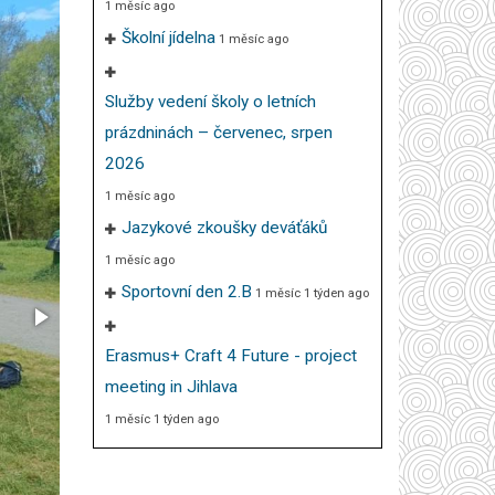
1 měsíc ago
Školní jídelna
1 měsíc ago
Služby vedení školy o letních
prázdninách – červenec, srpen
2026
1 měsíc ago
Jazykové zkoušky deváťáků
1 měsíc ago
Sportovní den 2.B
1 měsíc 1 týden ago
Erasmus+ Craft 4 Future - project
meeting in Jihlava
1 měsíc 1 týden ago