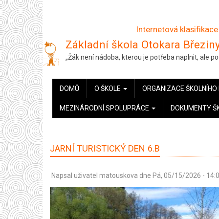
Přejít
k
Internetová klasifikace
hlavnímu
Základní škola Otokara Březiny
obsahu
„Žák není nádoba, kterou je potřeba naplnit, ale 
HLAVNÍ
DOMŮ
O ŠKOLE
ORGANIZACE ŠKOLNÍHO
NAVIGACE
MEZINÁRODNÍ SPOLUPRÁCE
DOKUMENTY Š
JARNÍ TURISTICKÝ DEN 6.B
Napsal uživatel
matouskova
dne
Pá, 05/15/2026 - 14: