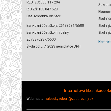
RED IZO: 600 117 294
Sekreta
IZO ZŠ: 108 047 628
Ekonomk
Dat. schránka: kie5fcc
Školní 
Bankovní účet školy: 26138681/5500
Školní j
Bankovní účet školní jídelny:
Školní j
2673870237/5500
Kontaktn
Škola od 5. 7. 2023 není plátce DPH.
Internetová klasifikace Ba
Webmaster:
srbecky.robert@zsobreziny.cz