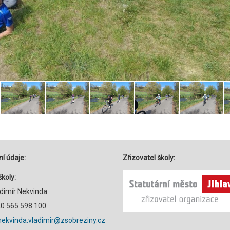
í údaje:
Zřizovatel školy:
školy:
adimír Nekvinda
420 565 598 100
nekvinda.vladimir@zsobreziny.cz