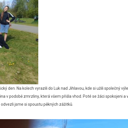
tický den. Na kolech vyrazili do Luk nad Jihlavou, kde si užili společný výle
na v podobě zmrzliny, která všem přišla vhod. Poté se žáci spokojeni a 
 a odvezli jsme si spoustu pěkných zážitků.