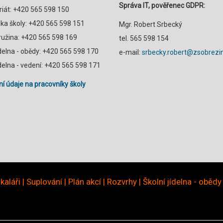
Správa IT, pověřenec GDPR:
riát: +420 565 598 150
a školy: +420 565 598 151
Mgr. Robert Srbecký
družina: +420 565 598 169
tel. 565 598 154
ídelna - obědy: +420 565 598 170
e-mail:
srbecky.robert@zsobrezin
ídelna - vedení: +420 565 598 171
í údaje na pracovníky školy
kaláři
|
Suplování
|
Plán akcí
|
Rozvrhy
|
Školní jídelna - obědy