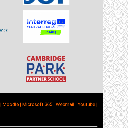
y.cz
|
Moodle
|
Microsoft 365
|
Webmail
|
Youtube
|