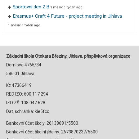
Sportovní den 2.B
1 měsíc 1 týden ago
Erasmus+ Craft 4 Future - project meeting in Jihlava
1 měsíc 1 týden ago
Základní škola Otokara Březiny, Jihlava, příspěvková organizace
Demlova 4765/34
586 01 Jihlava
IČ: 47366419
RED IZO: 600 117 294
IZO ZŠ: 108 047 628
Dat. schránka: kie5fcc
Bankovní účet školy: 26138681/5500
Bankovní účet školní jídelny: 2673870237/5500