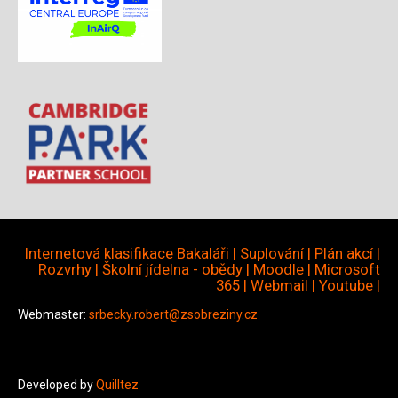
Internetová klasifikace Bakaláři
|
Suplování
|
Plán akcí
|
Rozvrhy
|
Školní jídelna - obědy
|
Moodle
|
Microsoft
365
|
Webmail
|
Youtube
|
Webmaster:
srbecky.robert@zsobreziny.cz
Developed by
Quilltez