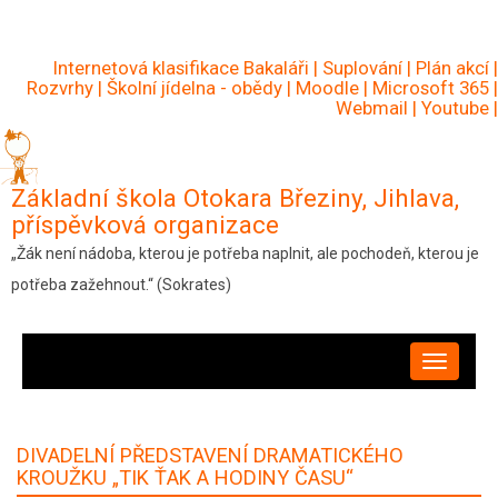
Přejít
k
Internetová klasifikace Bakaláři
|
Suplování
|
Plán akcí
|
hlavnímu
Rozvrhy
|
Školní jídelna - obědy
|
Moodle
|
Microsoft 365
|
Webmail
|
Youtube
|
obsahu
Základní škola Otokara Březiny, Jihlava,
příspěvková organizace
„Žák není nádoba, kterou je potřeba naplnit, ale pochodeň, kterou je
potřeba zažehnout.“ (Sokrates)
HLAVNÍ
NAVIGACE
DIVADELNÍ PŘEDSTAVENÍ DRAMATICKÉHO
KROUŽKU „TIK ŤAK A HODINY ČASU“