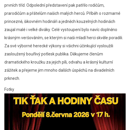
prvních tříd. Odpolední představení pak patřilo rodičům,
prarodičům a přátelům našich malých herců. Příběh o rozmarné
princezně, šikovném hodináři a jedněch kouzelných hodinách
zaujal malé i velké diváky. Celé vystoupení bylo navíc doplněno
krásným veršováním, se kterým si naši mladí herci skvěle poradili.
Za své výborné herecké výkony si všichni účinkující vysloužili
zasloužený bouřlivý potlesk publika. Děkujeme členům
dramatického kroužku za jejich píli, odvahu a krásný kulturní
zážitek a přejeme jim mnoho dalších úspěchů na divadelních
prknech.
Fotky