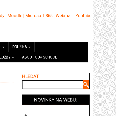
ědy
|
Moodle
|
Microsoft 365
|
Webmail
|
Youtube
|
+
DRUŽINA
SLUŽBY
ABOUT OUR SCHOOL
HLEDAT
Hledat
NOVINKY NA WEBU: