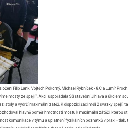
složení Filip Lank, Vojtěch Pokorný, Michael Rybníček - 8.C a Lumír Proc
avíme mosty ze špejlí". Akci uspořádala SŠ stavební Jihlava a úkolem sou
 stoly a vydrží maximální zátěž. K dispozici žáci měli 2 svazky špejlí, 
a rozhodoval hlavně poměr hmotnosti mostu k maximální zátěži, kterou s
nost komunikace v týmu a uplatnění fyzikálních poznatků v praxi - tlak, 