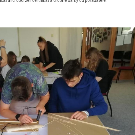
 účastníci obdrželi certifikát a drobné dárky od pořadatele.