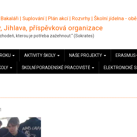
 Bakaláři
|
Suplování
|
Plán akcí
|
Rozvrhy
|
Školní jídelna - ob
, Jihlava, příspěvková organizace
pochodeň, kterou je potřeba zažehnout.“ (Sokrates)
 ROKU
AKTIVITY ŠKOLY
NAŠE PROJEKTY
ERASMUS
KOLY
ŠKOLNÍ PORADENSKÉ PRACOVIŠTĚ
ELEKTRONICKÉ 
1