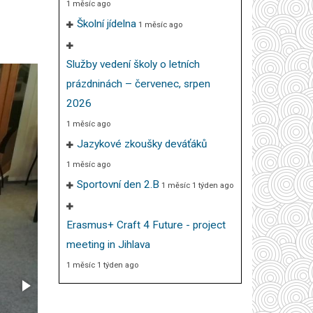
1 měsíc ago
Školní jídelna
1 měsíc ago
Služby vedení školy o letních
prázdninách – červenec, srpen
2026
1 měsíc ago
Jazykové zkoušky deváťáků
1 měsíc ago
Sportovní den 2.B
1 měsíc 1 týden ago
Erasmus+ Craft 4 Future - project
meeting in Jihlava
1 měsíc 1 týden ago