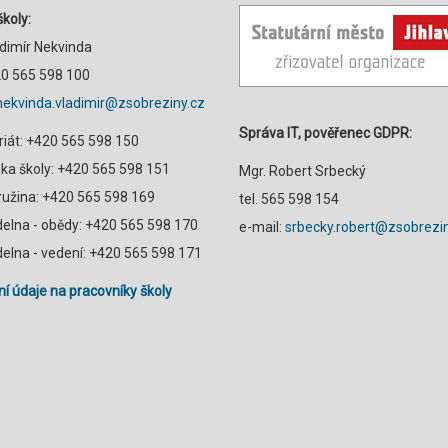
školy:
adimír Nekvinda
420 565 598 100
nekvinda.vladimir@zsobreziny.cz
Správa IT, pověřenec GDPR:
riát: +420 565 598 150
a školy: +420 565 598 151
Mgr. Robert Srbecký
družina: +420 565 598 169
tel. 565 598 154
ídelna - obědy: +420 565 598 170
e-mail:
srbecky.robert@zsobrezin
ídelna - vedení: +420 565 598 171
í údaje na pracovníky školy