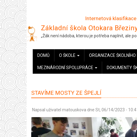
Přejít
k
Internetová klasifikace
hlavnímu
Základní škola Otokara Březiny
obsahu
„Žák není nádoba, kterou je potřeba naplnit, ale 
HLAVNÍ
DOMŮ
O ŠKOLE
ORGANIZACE ŠKOLNÍHO
NAVIGACE
MEZINÁRODNÍ SPOLUPRÁCE
DOKUMENTY Š
STAVÍME MOSTY ZE ŠPEJLÍ
Napsal uživatel
matouskova
dne
St, 06/14/2023 - 10:4