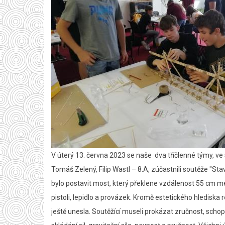
V úterý 13. června 2023 se naše dva tříčlenné týmy, ve 
Tomáš Zelený, Filip Wastl – 8.A, zúčastnili soutěže "St
bylo postavit most, který překlene vzdálenost 55 cm mezi
pistoli, lepidlo a provázek. Kromě estetického hledisk
ještě unesla. Soutěžící museli prokázat zručnost, schop