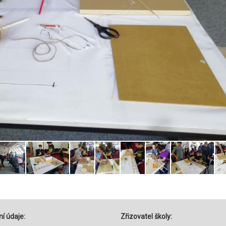
í údaje:
Zřizovatel školy: