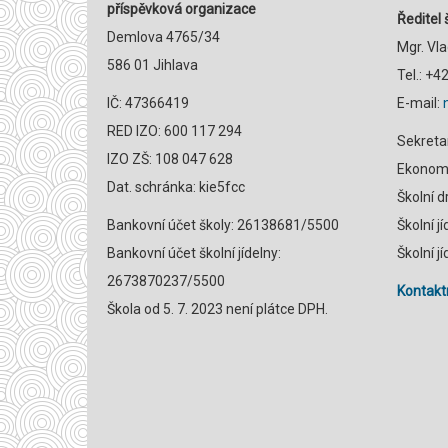
příspěvková organizace
Ředitel 
Demlova 4765/34
Mgr. Vl
586 01 Jihlava
Tel.: +
IČ: 47366419
E-mail:
RED IZO: 600 117 294
Sekreta
IZO ZŠ: 108 047 628
Ekonomk
Dat. schránka: kie5fcc
Školní 
Bankovní účet školy: 26138681/5500
Školní j
Bankovní účet školní jídelny:
Školní j
2673870237/5500
Kontaktn
Škola od 5. 7. 2023 není plátce DPH.