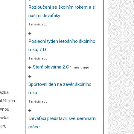
Rozloučení se školním rokem a s
našimi deváťáky
1 měsíc ago
Poslední týden letošního školního
roku, 7.D
1 měsíc ago
Stará plovárna 2.C
1 měsíc ago
Sportovní den na závěr školního
házka,
roku
těžících
1 měsíc ago
tavnou
tavba
Deváťáci představili své seminární
tah,
práce